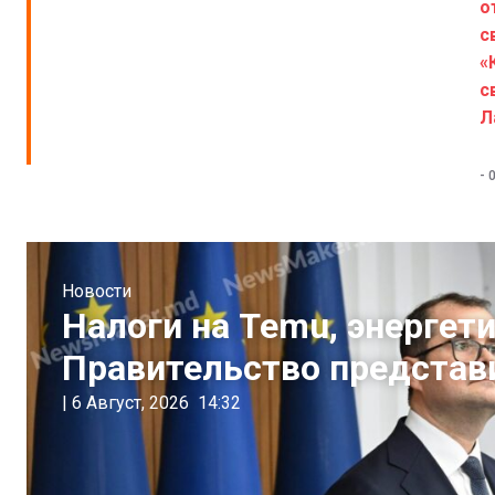
о
с
«
с
Л
-
Новости
Налоги на Temu, энергети
Правительство представ
|
6 Август, 2026
14:32