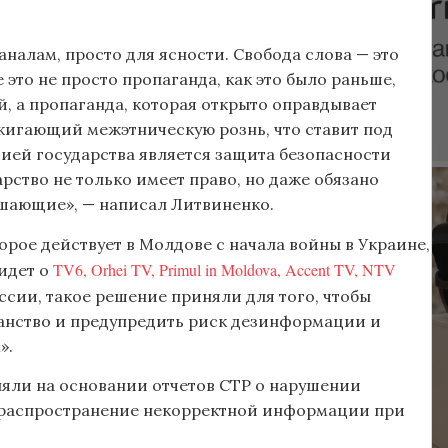
налам, просто для ясности. Свобода слова — это
е это не просто пропаганда, как это было раньше,
, а пропаганда, которая открыто оправдывает
зжигающий межэтническую рознь, что ставит под
цией государства является защита безопасности
рство не только имеет право, но даже обязано
решающие», — написал Литвиненко.
орое действует в Молдове с начала войны в Украине,
TV6, Orhei TV, Primul in Moldova, Accent TV, NTV
идет о
сии, такое решение приняли для того, чтобы
нство и предупредить риск дезинформации и
».
няли на основании отчетов СТР о нарушении
а распространение некорректной информации при