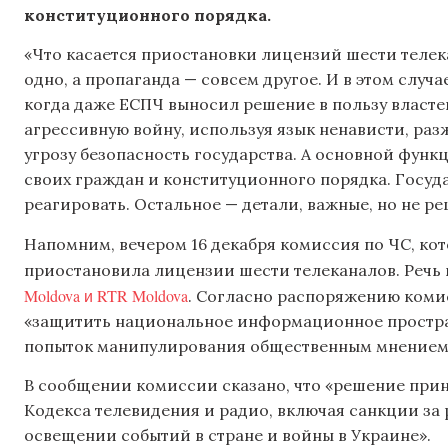
конституционного порядка.
«Что касается приостановки лицензий шести телека
одно, а пропаганда — совсем другое. И в этом случа
когда даже ЕСПЧ выносил решение в пользу властей
агрессивную войну, используя язык ненависти, ра
угрозу безопасность государства. А основной функ
своих граждан и конституционного порядка. Госуда
реагировать. Остальное — детали, важные, но не 
Напомним, вечером 16 декабря комиссия по ЧС, кот
приостановила лицензии шести телеканалов. Речь 
Moldova и RTR Moldova
. Согласно распоряжению комис
«защитить национальное информационное простра
попыток манипулирования общественным мнением
В сообщении комиссии сказано, что «решение при
Кодекса телевидения и радио, включая санкции з
освещении событий в стране и войны в Украине».