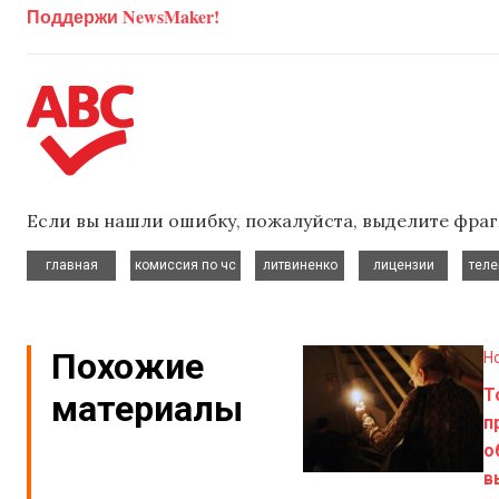
Поддержи NewsMaker!
Если вы нашли ошибку, пожалуйста, выделите фраг
,
,
,
,
главная
комиссия по чс
литвиненко
лицензии
тел
Похожие
Н
Т
материалы
п
о
в