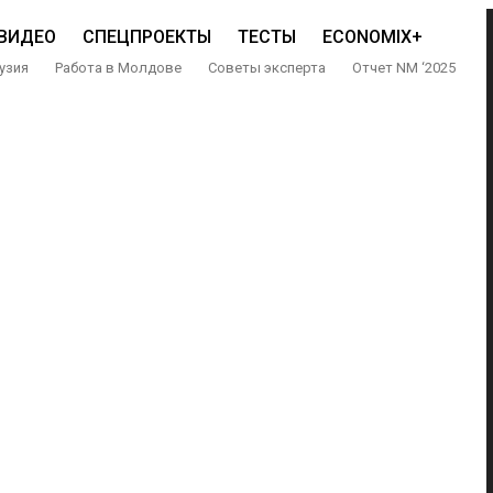
ВИДЕО
СПЕЦПРОЕКТЫ
ТЕСТЫ
ECONOMIX+
узия
Работа в Молдове
Советы эксперта
Отчет NM ‘2025