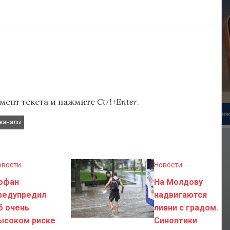
мент текста и нажмите
Ctrl+Enter
.
еканалы
овости
Новости
офан
На Молдову
редупредил
надвигаются
б очень
ливни с градом.
ысоком риске
Синоптики