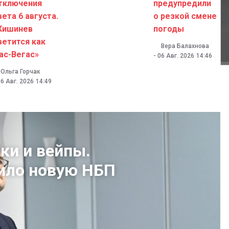
тключения
предупредили
вета 6 августа.
о резкой смене
Кишинев
погоды
ветится как
Вера Балахнова
ас-Вегас»
-
06 Авг. 2026
14:46
Ольга Горчак
06 Авг. 2026
14:49
ки и вейпы.
ило новую НБП