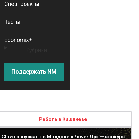
Спецпроекты
Тесты
Economix+
Рубрики
Поддержать NM
Работа в Кишиневе
Glovo запускает в Молдове «Power Up» — конкурс