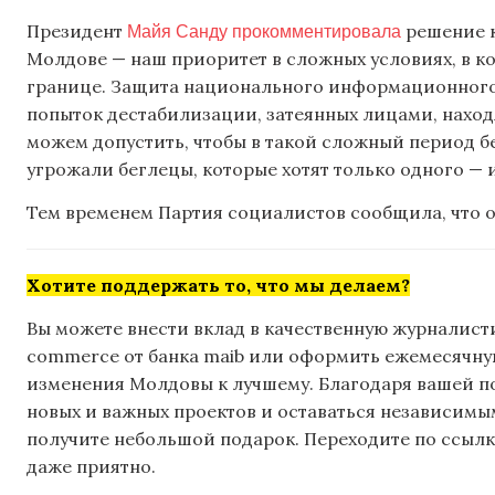
Майя Санду прокомментировала
Президент
решение к
Молдове — наш приоритет в сложных условиях, в ко
границе. Защита национального информационного
попыток дестабилизации, затеянных лицами, нах
можем допустить, чтобы в такой сложный период б
угрожали беглецы, которые хотят только одного — 
Тем временем Партия социалистов сообщила, что о
Хотите поддержать то, что мы делаем?
Вы можете внести вклад в качественную журналисти
commerce от банка maib или оформить ежемесячную 
изменения Молдовы к лучшему. Благодаря вашей 
новых и важных проектов и оставаться независимым
получите небольшой подарок. Переходите по ссылке
даже приятно.