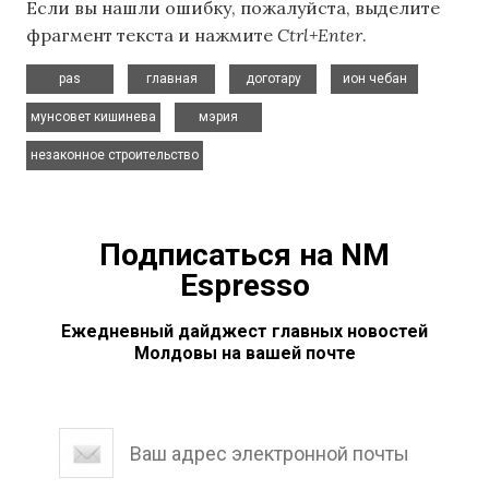
Если вы нашли ошибку, пожалуйста, выделите
фрагмент текста и нажмите
Ctrl+Enter
.
,
,
,
,
pas
главная
доготару
ион чебан
,
,
мунсовет кишинева
мэрия
незаконное строительство
Подписаться на NM
Espresso
Ежедневный дайджест главных новостей
Молдовы на вашей почте