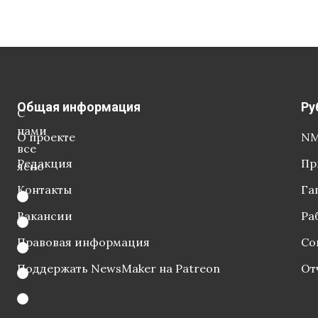
Общая информация
Ру
С
нами
О проекте
NM
все
Редакция
Пр
ясно
Контакты
Га
Вакансии
Ра
Правовая информация
Со
Поддержать NewsMaker на Patreon
От