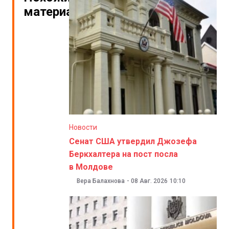
материалы
Новости
Сенат США утвердил Джозефа
Беркхалтера на пост посла
в Молдове
Вера Балахнова
-
08 Авг. 2026
10:10