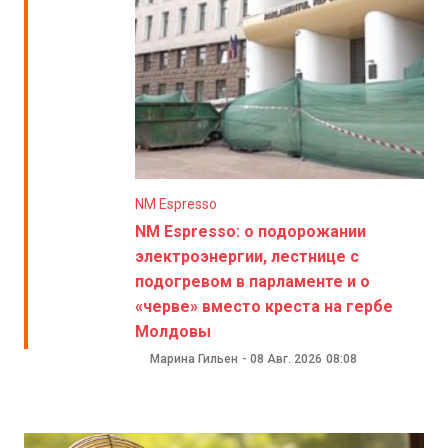
NM Espresso
NM Espresso: о подорожании
электроэнергии, лестнице с
подогревом в парламенте и о
«черве» вместо креста на гербе
Молдовы
Марина Гильен
-
08 Авг. 2026
08:08