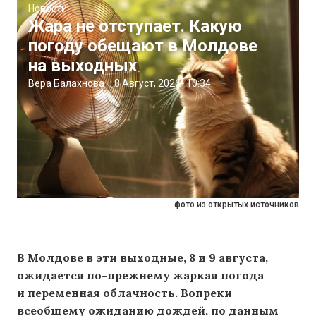
Новости
Жара не отступает. Какую
погоду обещают в Молдове
на выходных
Вера Балахнова
|
8 Август, 2026
10:34
фото из открытых источников
В Молдове в эти выходные, 8 и 9 августа,
ожидается по-прежнему жаркая погода
и переменная облачность. Вопреки
всеобщему ожиданию дождей, по данным