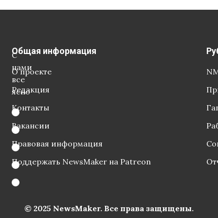
Общая информация
Ру
С
нами
О проекте
NM
все
Редакция
Пр
ясно
Контакты
Га
Вакансии
Ра
Правовая информация
Со
Поддержать NewsMaker на Patreon
От
© 2025 NewsMaker. Все права защищены.