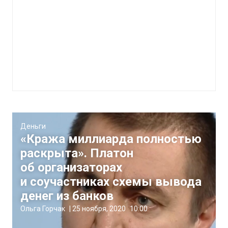
Деньги
«Кража миллиарда полностью
раскрыта». Платон
об организаторах
и соучастниках схемы вывода
денег из банков
Ольга Горчак
|
25 ноября, 2020
10:00