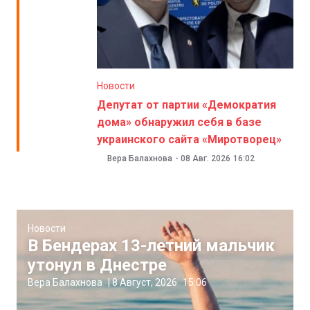
Новости
Депутат от партии «Демократия
дома» обнаружил себя в базе
украинского сайта «Миротворец»
Вера Балахнова
-
08 Авг. 2026
16:02
Новости
В Бендерах 13-летний мальчик
утонул в Днестре
Вера Балахнова
|
8 Август, 2026
15:06