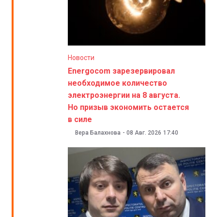
Новости
Energocom зарезервировал
необходимое количество
электроэнергии на 8 августа.
Но призыв экономить остается
в силе
Вера Балахнова
-
08 Авг. 2026
17:40