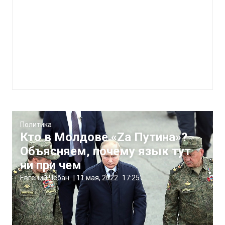
Политика
Кто в Молдове «Zа Путина»?
Объясняем, почему язык тут
ни при чем
Евгений Чебан
|
11 мая, 2022
17:25