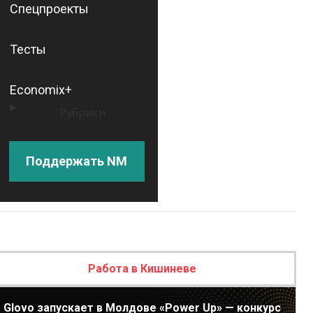
Спецпроекты
Тесты
Economix+
Рубрики
Поддержать NM
Работа в Кишиневе
Glovo запускает в Молдове «Power Up» — конкурс