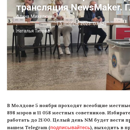
трансляция NewsMaker. 
Алина Михалкина
,
|
5 ноября, 2023
07:52
Наталья Титова
В Молдове 5 ноября проходят всеобщие местны
898 мэров и 11 058 местных советников. Избират
работать до 21:00. Целый день NM будет вести 
подписывайтесь
нашем Telegram (
), выходить в п