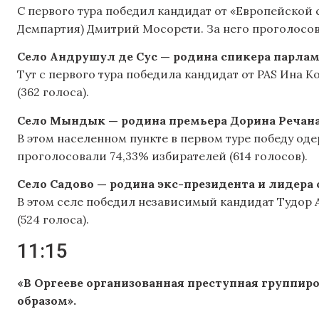
С первого тура победил кандидат от «Европейской
Демпартия) Дмитрий Мосорети. За него проголосова
Село Андрушул де Сус — родина спикера парлам
Тут с первого тура победила кандидат от PAS Ина 
(362 голоса).
Село Мындык — родина премьера Дорина Речана
В этом населенном пункте в первом туре победу оде
проголосовали 74,33% избирателей (614 голосов).
Село Садово — родина экс-президента и лидера
В этом селе победил независимый кандидат Тудор 
(524 голоса).
11:15
«В Оргееве организованная преступная группир
образом».