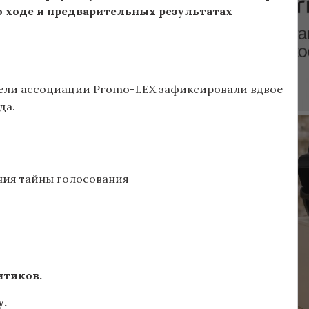
о ходе и предварительных результатах
тели ассоциации Promo-LEX зафиксировали вдвое
да.
ния тайны голосования
итиков.
у.