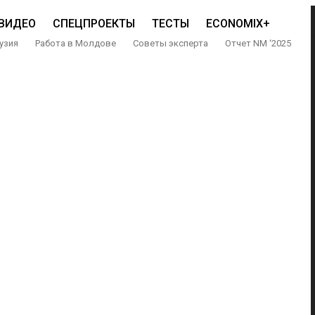
ВИДЕО
СПЕЦПРОЕКТЫ
ТЕСТЫ
ECONOMIX+
узия
Работа в Молдове
Советы эксперта
Отчет NM ‘2025