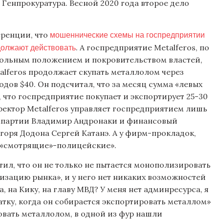
 Генпрокуратура. Весной 2020 года второе дело
мошеннические схемы на госпредприятии
еренции, что
одолжают действовать
. А госпредприятие Metalferos, по
польным положением и покровительством властей,
talferos продолжает скупать металлолом через
дов $40. Он подсчитал, что за месяц сумма «левых
 что госпредприятие покупает и экспортирует 25-30
иректор Metalferos управляет госпредприятием лишь
емпартии Владимир Андронаки и финансовый
горя Додона Сергей Катанэ. А у фирм-прокладок,
ь «смотрящие»-полицейские».
ил, что он не только не пытается монополизировать
лизацию рынка», и у него нет никаких возможностей
а, на Кику, на главу МВД? У меня нет админресурса, я
тку, когда он собирается экспортировать металлом»
ровать металлолом, в одной из фур нашли