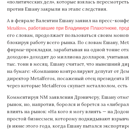
«политических дел», которые взялась пересмотреть
против Ешану закрыли на этапе следствия.
А в феврале Валентин Ешану заявил на пресс-конф
Metalferos, работавшие при Владимире Плахотнюке, пр
его словам, продолжает пользоваться своим моно
блокируя работу всего рынка. По словам Ешану, Me
фирмы-прокладки, зарабатывая на одной тонне отхо
доходов» доходит до миллиона долларов, учитывая,
тыс. тонн в месяц. Ешану считает, что нынешний д
на бумаге: «Компанию контролируют депутат от Д
директор Metalferos, посаженый отец президента И
через которые Metalferos скупает металлолом, ест
Комментируя NM заявления Дрэничеру, Ешану отмет
рынок, но, напротив, боролся и борется за «либера
влиять на рынок: «На кого я могу влиять — на Додон
простой бизнесмен, которому подкидывают взрывча
(в июне этого года, когда Ешану пытался экспорти