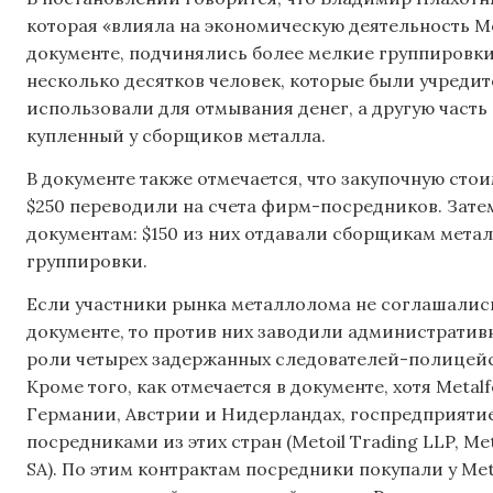
которая «влияла на экономическую деятельность Met
документе, подчинялись более мелкие группировки
несколько десятков человек, которые были учреди
использовали для отмывания денег, а другую часть
купленный у сборщиков металла.
В документе также отмечается, что закупочную стои
$250 переводили на счета фирм-посредников. Зат
документам: $150 из них отдавали сборщикам метал
группировки.
Если участники рынка металлолома не соглашались
документе, то против них заводили административны
роли четырех задержанных следователей-полицейс
Кроме того, как отмечается в документе, хотя Meta
Германии, Австрии и Нидерландах, госпредприят
посредниками из этих стран (Metoil Trading LLP, Met
SA). По этим контрактам посредники покупали у Me