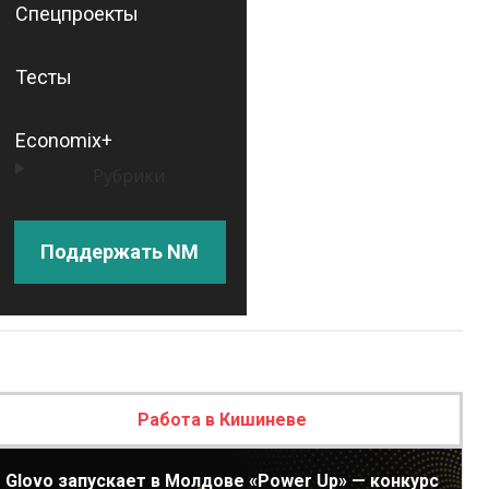
Спецпроекты
Тесты
Economix+
Рубрики
Поддержать NM
Работа в Кишиневе
Glovo запускает в Молдове «Power Up» — конкурс