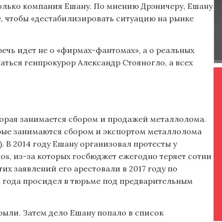
только компания Ешану. По мнению Дрэничеру, Ешану
, чтобы «дестабилизировать ситуацию на рынке
 речь идет не о «фирмах-фантомах», а о реальных
аться генпрокурор Александр Стояногло, а всех
оторая занимается сбором и продажей металлолома.
рые занимаются сбором и экспортом металлолома
. В 2014 году Ешану организовал протесты у
ros, из-за которых госбюджет ежегодно теряет сотни
тих заявлений его арестовали в 2017 году по
ва года просидел в тюрьме под предварительным
крыли. Затем дело Ешану попало в список