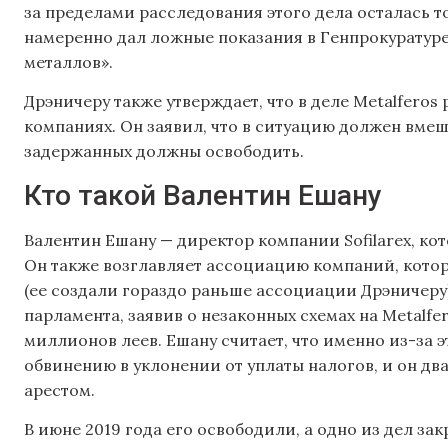
за пределами расследования этого дела осталась 
намеренно дал ложные показания в Генпрокуратуре
металлов».
Дрэничеру также утверждает, что в деле Metalferos
компаниях. Он заявил, что в ситуацию должен вмеш
задержанных должны освободить.
Кто такой Валентин Ешану
Валентин Ешану — директор компании Sofilarex, к
Он также возглавляет ассоциацию компаний, кото
(ее создали гораздо раньше ассоциации Дрэничеру)
парламента, заявив о незаконных схемах на Metalfe
миллионов леев. Ешану считает, что именно из-за э
обвинению в уклонении от уплаты налогов, и он д
арестом.
В июне 2019 года его освободили, а одно из дел за