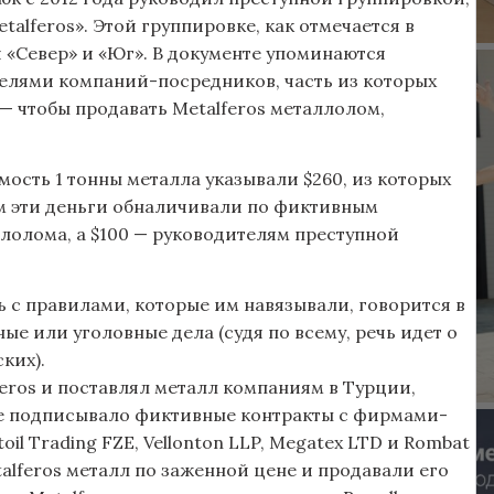
alferos». Этой группировке, как отмечается в
 «Север» и «Юг». В документе упоминаются
телями компаний-посредников, часть из которых
 — чтобы продавать Metalferos металлолом,
мость 1 тонны металла указывали $260, из которых
ем эти деньги обналичивали по фиктивным
лолома, а $100 — руководителям преступной
 с правилами, которые им навязывали, говорится в
е или уголовные дела (судя по всему, речь идет о
ких).
lferos и поставлял металл компаниям в Турции,
ие подписывало фиктивные контракты с фирмами-
oil Trading FZE, Vellonton LLP, Megatex LTD и Rombat
talferos металл по заженной цене и продавали его