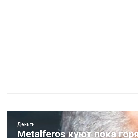
Деньги
Metalferos куют пока гор