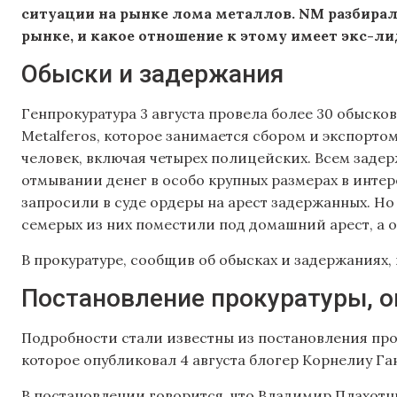
ситуации на рынке лома металлов. NM разбиралс
рынке, и какое отношение к этому имеет экс-
Обыски и задержания
Генпрокуратура 3 августа провела более 30 обыско
Metalferos, которое занимается сбором и экспорто
человек, включая четырех полицейских. Всем зад
отмывании денег в особо крупных размерах в инте
запросили в суде ордеры на арест задержанных. Но 
семерых из них поместили под домашний арест, а 
В прокуратуре, сообщив об обысках и задержаниях,
Постановление прокуратуры, 
Подробности стали известны из постановления про
которое опубликовал 4 августа блогер Корнелиу Га
В постановлении говорится, что Владимир Плахотн