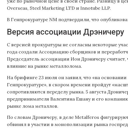
уже по рыночной цене в своей стране. Разницу в це
Overseas, Steel Marketing LTD и Innotube LLP.
В Генпрокуратуре NM подтвердили, что опубликов
Версия ассоциации Дрэничеру
С версией прокуратуры не согласны некоторые уча
года создали Ассоциацию сборщиков и переработч
Председатель ассоциации Ион Дрэничеру считает, ч
влияние на рынке металлолома.
На брифинге 23 июля он заявил, что «на основан
Генпрокуратуре», в скором времени пройдут «масш
сопротивляются переделу рынка. 5 августа Дрэниче
предпринимателя Валентина Ешану и его компанию 
рынке лома металлов.
По словам Дрэничеру, в деле Metalferos фигурирую
обвинял в участии в монополизации рынка госпредп