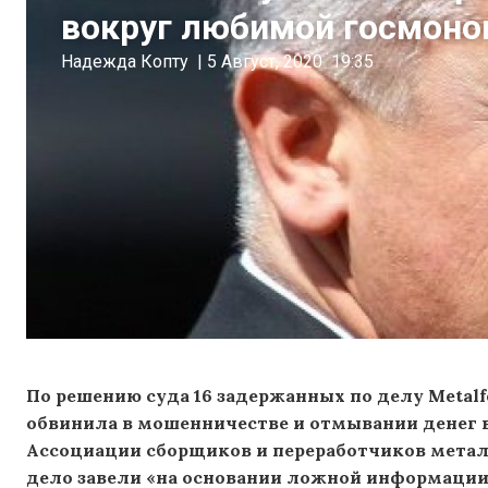
вокруг любимой госмоно
Надежда Копту
|
5 Август, 2020
19:35
По решению суда 16 задержанных по делу Metalf
обвинила в мошенничестве и отмывании денег в 
Ассоциации сборщиков и переработчиков металл
дело завели «на основании ложной информации»