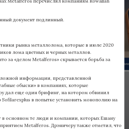
нах Metalferos перечислял компаниям Rowallan
анный документ подлинный.
стники рынка металлолома, которые в июле 2020
иков лома цветных и черных металлов.
то за «делом Metalferos» скрывается борьба за
ии ложной информации, представленной
табные обыски» в компаниях, которые
ру дал еще один брифинг, на котором обвинил
Sofilarexplus в попытке установить монополию на
т в основном те люди и компании, которых Ешану
риятием Metalferos. Дрэничеру также отметил, что