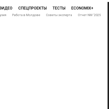
ВИДЕО
СПЕЦПРОЕКТЫ
ТЕСТЫ
ECONOMIX+
узия
Работа в Молдове
Советы эксперта
Отчет NM ‘2025