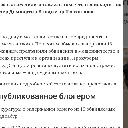
я в этом деле, а также в том, что происходит на
лидер Демпартии Владимир Плахотнюк.
в по делу о мошенничестве на госпредприятии
м металлолома. По итогам обысков задержали 16
ержанным предъявили обвинения в мошенничестве и
ресах преступной организации. Прокуроры
суд 5 августа решил выпустить их из-под стражи:
остальных — под судебный контроль.
 никаких подробностей этого дела не представили.
опубликованное блогером
куратуры о задержании одного из 16 обвиняемых,
ндрабур.
юк с 2012 года руководил преступной группировкой,