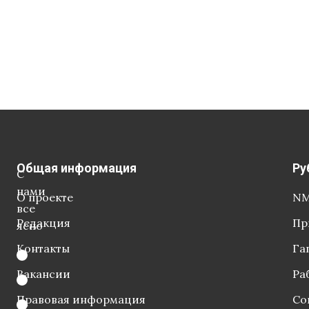
Общая информация
Ру
С
нами
О проекте
NM
все
Редакция
Пр
ясно
Контакты
Га
Вакансии
Ра
Правовая информация
Со