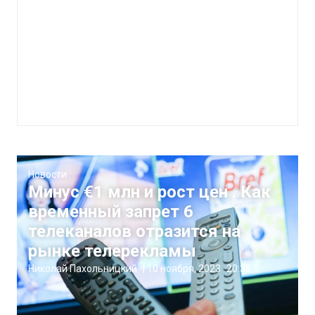
Новости
Минус €1 млн и рост цен . Как
временный запрет 6
телеканалов отразится на
рынке телерекламы
Николай Пахольницкий
|
10 ноября, 2023
20:38