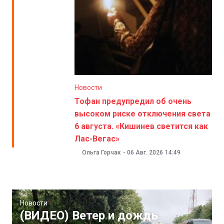
Новости
Тофан предупредил об очень
высоком риске отключения света
6 августа. «Кишинев светится как
Лас-Вегас»
Ольга Горчак
-
06 Авг. 2026
14:49
Новости
(ВИДЕО) Ветер и дождь