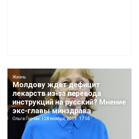
Жизнь
Молдову ждет дефицит
лекарств из-за перевода
инструкций на русский? Мнение
экс-главы минздрава
Ольга Горчак
|
28 ноября, 2019
17:56