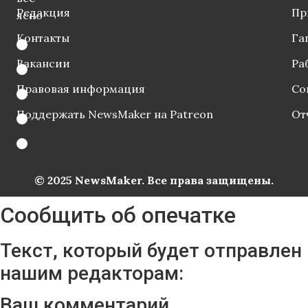
Редакция
Пр
ясно
Контакты
Га
Вакансии
Ра
Правовая информация
Со
Поддержать NewsMaker на Patreon
От
© 2025 NewsMaker. Все права защищены.
Сообщить об опечатке
Текст, который будет отправлен
нашим редакторам:
Ваш комментарий