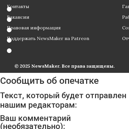
Контакты
Га
Вакансии
Ра
Правовая информация
Со
Поддержать NewsMaker на Patreon
От
© 2025 NewsMaker. Все права защищены.
Сообщить об опечатке
Текст, который будет отправлен
нашим редакторам:
Ваш комментарий
(необязательно):