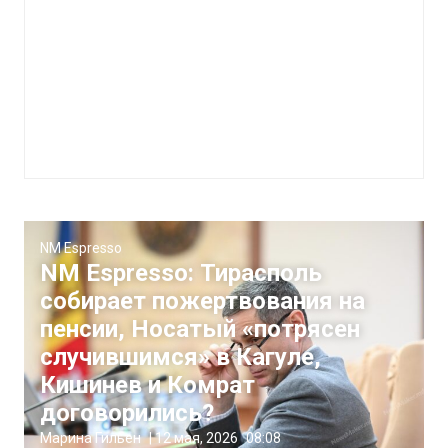
NM Espresso
NM Espresso: Тирасполь
собирает пожертвования на
пенсии, Носатый «потрясен
случившимся» в Кагуле,
Кишинев и Комрат
договорились?
Марина Гильен
|
12 мая, 2026
08:08