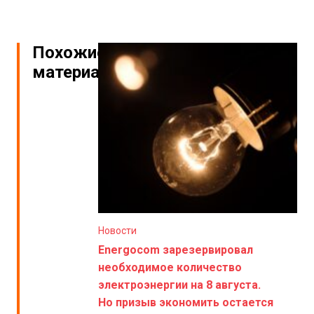
Похожие
материалы
Новости
Energocom зарезервировал
необходимое количество
электроэнергии на 8 августа.
Но призыв экономить остается