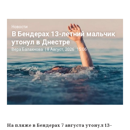
Новости
В Бендерах 13-летний мальчик
утонул в Днестре
Вера Балахнова
|
8 Август, 2026
15:06
На пляже в Бендерах 7 августа утонул 13-