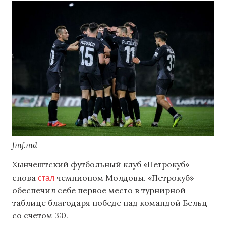
fmf.md
Хынчештский футбольный клуб «Петрокуб»
стал
снова
чемпионом Молдовы. «Петрокуб»
обеспечил себе первое место в турнирной
таблице благодаря победе над командой Бельц
со счетом 3:0.