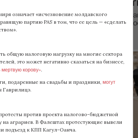
 униря означает «исчезновение молдавского
равящую партию PAS в том, что ее цель — «сделать
ством».
ть общую налоговую нагрузку на многие сектора
елей, это может негативно сказаться на бизнесе,
ь мертвую корову»
.
могут
ги, подаренные на свадьбы и праздники,
н Гаврилицэ.
протесты против проекта налогово-бюджетной
у на аграриев. В Фалештах протестующие вывели
ли подъезд к КПП Кагул–Оанча.