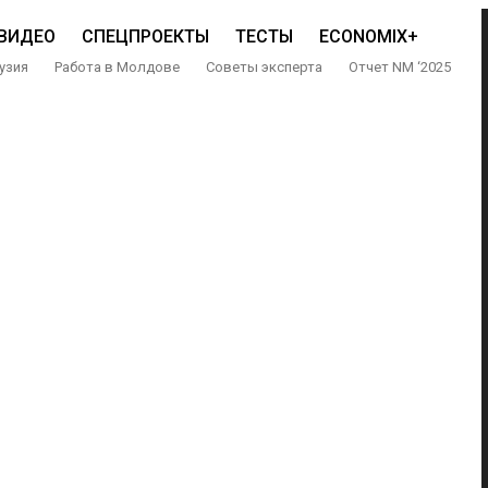
ВИДЕО
СПЕЦПРОЕКТЫ
ТЕСТЫ
ECONOMIX+
узия
Работа в Молдове
Советы эксперта
Отчет NM ‘2025