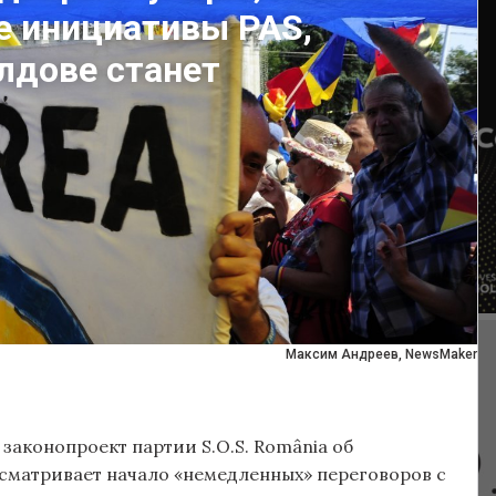
е инициативы PAS,
лдове станет
Максим Андреев, NewsMaker
законопроект партии S.O.S. România об
сматривает начало «немедленных» переговоров с