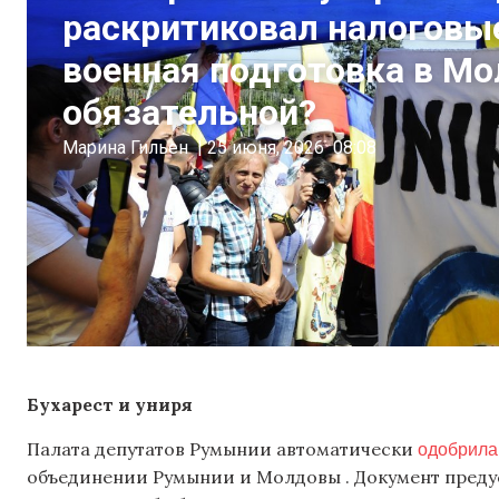
раскритиковал налоговы
военная подготовка в Мо
обязательной?
Марина Гильен
|
25 июня, 2026
08:08
Бухарест
и униря
одобрила
Палата депутатов Румынии автоматически
объединении Румынии и Молдовы . Документ преду