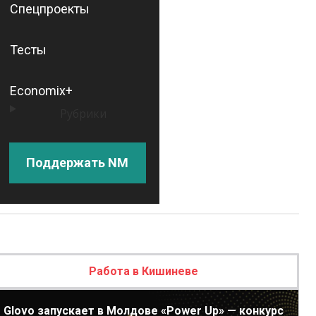
Спецпроекты
Тесты
Economix+
Рубрики
Поддержать NM
Работа в Кишиневе
Glovo запускает в Молдове «Power Up» — конкурс