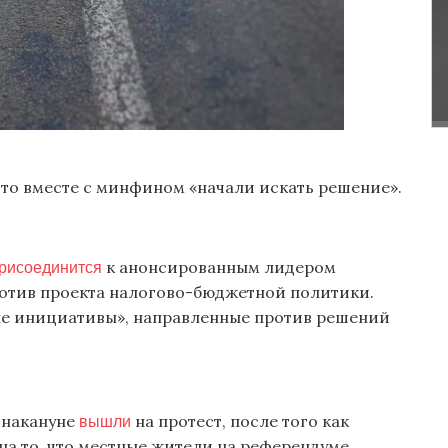
что вместе с минфином «начали искать решение».
рисоединится
к анонсированным лидером
отив проекта налогово-бюджетной политики.
ые инициативы», направленные против решений
вышли
 накануне
на протест, после того как
на то, что местные жители на референдуме