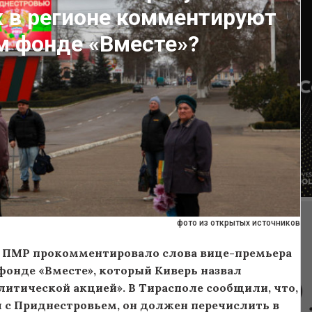
к в регионе комментируют
м фонде «Вместе»?
фото из открытых источников
 ПМР прокомментировало слова вице-премьера
фонде «Вместе», который Киверь назвал
итической акцией». В Тирасполе сообщили, что,
 с Приднестровьем, он должен перечислить в