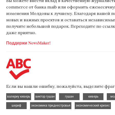
Вы можете внести вклад в качественную журналисти
commerce от банка maib или оформить ежемесячную 
изменения Молдовы к лучшему. Благодаря вашей 
новых и важных проектов и оставаться независимым
получите небольшой подарок. Переходите по ссылке
даже приятно.
Поддержи NewsMaker!
Если вы нашли ошибку, пожалуйста, выделите фраг
,
,
,
,
валериу киверь
виктор гушан
гушан
киверь
мо
,
,
шериф
экономика приднестровья
экономический кризис