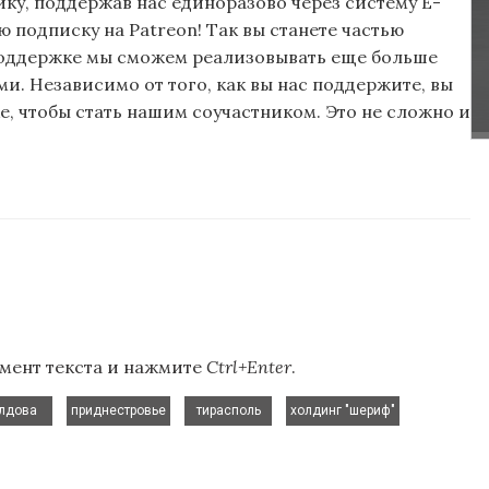
ку, поддержав нас единоразово через систему E-
подписку на Patreon! Так вы станете частью
поддержке мы сможем реализовывать еще больше
и. Независимо от того, как вы нас поддержите, вы
, чтобы стать нашим соучастником. Это не сложно и
мент текста и нажмите
Ctrl+Enter
.
,
,
,
,
лдова
приднестровье
тирасполь
холдинг "шериф"