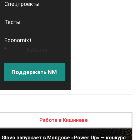
Спецпроекты
Тесты
Economix+
Рубрики
Поддержать NM
Работа в Кишиневе
Glovo запускает в Молдове «Power Up» — конкурс