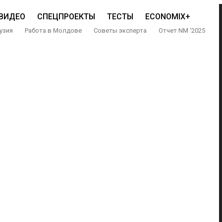
ВИДЕО
СПЕЦПРОЕКТЫ
ТЕСТЫ
ECONOMIX+
узия
Работа в Молдове
Советы эксперта
Отчет NM ‘2025