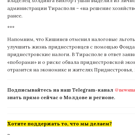
владелец холдинга Виктор Гушан выделил из лично
администрации Тирасполя – «на решение хозяйст
ранее.
***
Напомним, что Кишинев отменил налоговые льготы
улучшить жизнь приднестровцев с помощью Фонда к
приднестровские налоги. В Тирасполе в ответ зая
«поборами» и о риске обвала приднестровской эк
отразится на экономике и жителях Приднестровья, 
@newsmak
Подписывайтесь на наш Telegram-канал
знать прямо сейчас о Молдове и регионе.
Хотите поддержать то, что мы делаем?