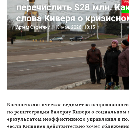
перечислить $28 млн. Ка
слова Киверя о кризисно
Артём Сэрэтяну
|
13 мая, 2026
18:15
Внешнеполитическое ведомство непризнанного
по реинтеграции Валериу Киверя о социальном 
«результатом неэффективного управления и пол
«если Кишинев действительно хочет сближения