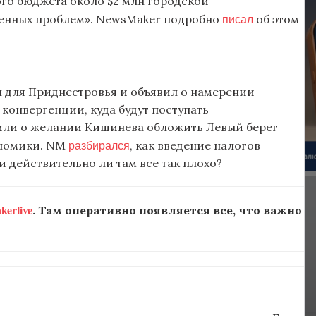
го бюджета около $2 млн городской
писал
венных проблем». NewsMaker подробно
об этом
 для Приднестровья и объявил о намерении
онвергенции, куда будут поступать
вили о желании Кишинева обложить Левый берег
разбирался
ономики. NM
, как введение налогов
и действительно ли там все так плохо?
erlive
. Там оперативно появляется все, что важно