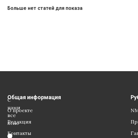
Больше нет статей для показа
Общая информация
Ру
С
нами
О проекте
NM
все
Редакция
Пр
ясно
Контакты
Га