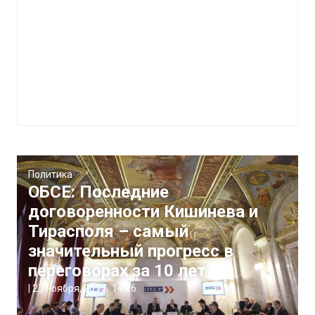
Политика
ОБСЕ: Последние
договоренности Кишинева и
Тирасполя – самый
значительный прогресс в
переговорах за 10 лет
|
27 ноября, 2017
14:26