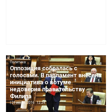
Политика
Оппозиция собралась с
голосами. В парламент внесена
инициатива о вотуме
недоверия правительству
Филипа
|
21 июля, 2016
12:24