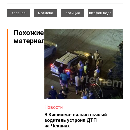
,
,
,
главная
молдова
полиция
щтефан-водэ
Похожие
материалы
Новости
В Кишиневе сильно пьяный
водитель устроил ДТП
на Чеканах