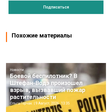
Похожие материалы
Новости
Боевой беспилотник? В
Штефан-Водэ произошел
взрыв, вызвавший пожар
растительности
Ольга Горчак
|
9 Август, 2026
13:35