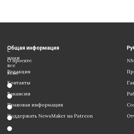
Общая информация
Ру
С
нами
О проекте
NM
все
Редакция
Пр
ясно
Контакты
Га
Вакансии
Ра
Правовая информация
Со
Поддержать NewsMaker на Patreon
От