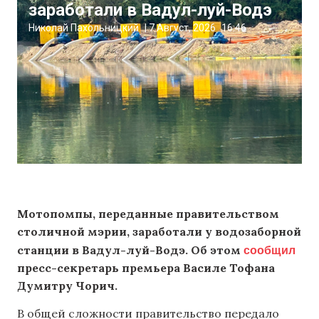
заработали в Вадул-луй-Водэ
Николай Пахольницкий
|
7 Август, 2026
16:46
Мотопомпы, переданные правительством
столичной мэрии, заработали у водозаборной
сообщил
станции в Вадул-луй-Водэ. Об этом
пресс-секретарь премьера Василе Тофана
Думитру Чорич.
В общей сложности правительство передало