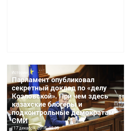
Истории
Парламент опубликовал
секретный доклад по «делу
Козловской». При чем здесь
казахские блогеры и
подконтрольные демократам
СМИ
|
17 декабря, 2018
19:03