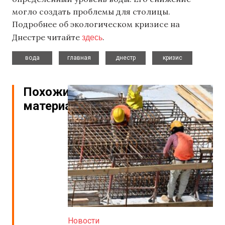
могло создать проблемы для столицы.
Подробнее об экологическом кризисе на
здесь
Днестре читайте
.
,
,
,
вода
главная
днестр
кризис
Похожие
материалы
Новости