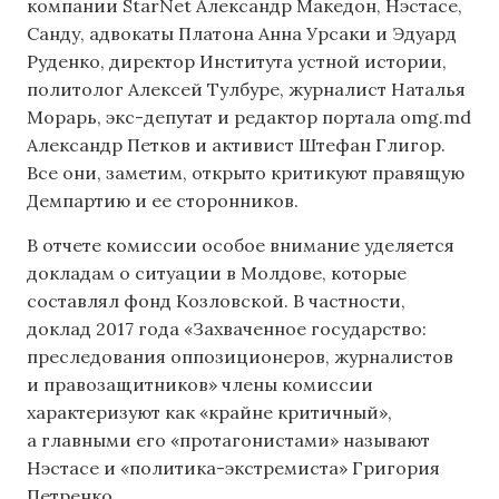
компании StarNet Александр Македон, Нэстасе,
Санду, адвокаты Платона Анна Урсаки и Эдуард
Руденко, директор Института устной истории,
политолог Алексей Тулбуре, журналист Наталья
Морарь, экс-депутат и редактор портала omg.md
Александр Петков и активист Штефан Глигор.
Все они, заметим, открыто критикуют правящую
Демпартию и ее сторонников.
В отчете комиссии особое внимание уделяется
докладам о ситуации в Молдове, которые
составлял фонд Козловской. В частности,
доклад 2017 года «Захваченное государство:
преследования оппозиционеров, журналистов
и правозащитников» члены комиссии
характеризуют как «крайне критичный»,
а главными его «протагонистами» называют
Нэстасе и «политика-экстремиста» Григория
Петренко.