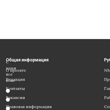
Общая информация
Ру
С
нами
О проекте
NM
все
Редакция
Пр
ясно
Контакты
Га
Вакансии
Ра
Правовая информация
Со