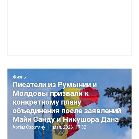
Жизнь
Писатели из Румынии и
Молдовы призвали к
конкретному плану
объединения после заявлений
Майи Санду и Никушора Дана
Артём Сэрэтяну
|
1 мая, 2026
17:32