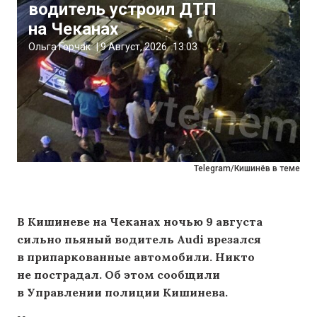
водитель устроил ДТП
на Чеканах
Ольга Горчак
|
9 Август, 2026
13:03
Telegram/Кишинёв в теме
В Кишиневе на Чеканах ночью 9 августа
сильно пьяный водитель Audi врезался
в припаркованные автомобили. Никто
не пострадал. Об этом сообщили
в Управлении полиции Кишинева.