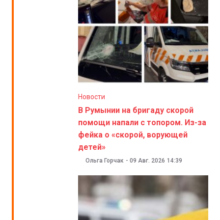
Новости
В Румынии на бригаду скорой
помощи напали с топором. Из-за
фейка о «скорой, ворующей
детей»
Ольга Горчак
-
09 Авг. 2026
14:39