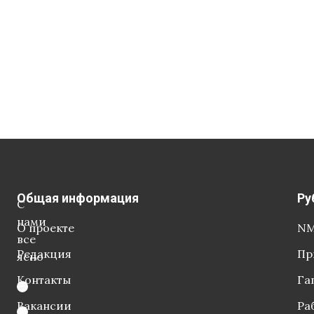
Общая информация
Ру
С
нами
О проекте
NM
все
Редакция
Пр
ясно
Контакты
Га
Вакансии
Ра