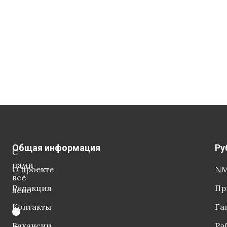
Общая информация
Ру
С
нами
О проекте
NM
все
Редакция
Пр
ясно
Контакты
Га
Вакансии
Ра