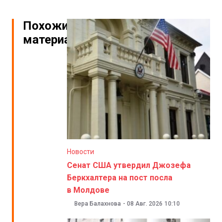
Похожие
материалы
Новости
Сенат США утвердил Джозефа
Беркхалтера на пост посла
в Молдове
Вера Балахнова
-
08 Авг. 2026
10:10