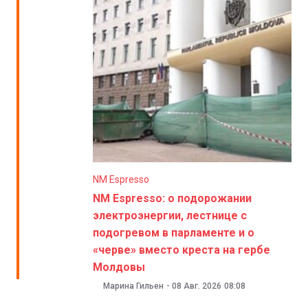
NM Espresso
NM Espresso: о подорожании
электроэнергии, лестнице с
подогревом в парламенте и о
«черве» вместо креста на гербе
Молдовы
Марина Гильен
-
08 Авг. 2026
08:08