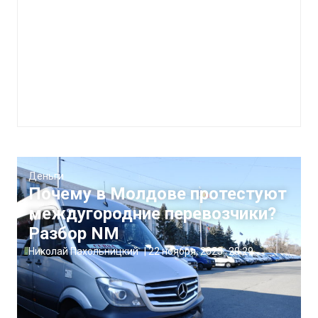
Деньги
Почему в Молдове протестуют
междугородние перевозчики?
Разбор NM
Николай Пахольницкий
|
22 ноября, 2023
20:29