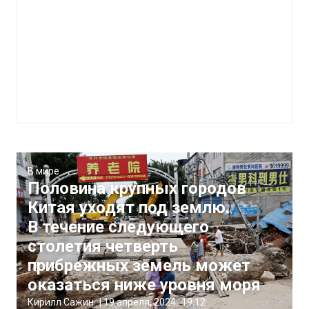
В мире
Половина крупных городов
Китая уходят под землю.
В течение следующего
столетия четверть
прибрежных земель может
оказаться ниже уровня моря
Кирилл Сажин
|
19 апреля, 2024
19:12