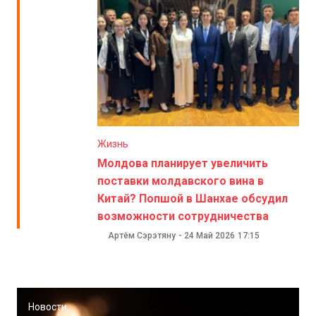
Жизнь
Молдова планирует увеличить
поставки молдавского вина в
Китай? Попшой в Шанхае обсудил
возможности сотрудничества
Артём Сэрэтяну
-
24 Май 2026
17:15
Новости