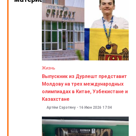
Жизнь
Выпускник из Дурлешт представит
Молдову на трех международных
олимпиадах в Китае, Узбекистане и
Казахстане
Артём Сэрэтяну
-
16 Июн 2026
17:04