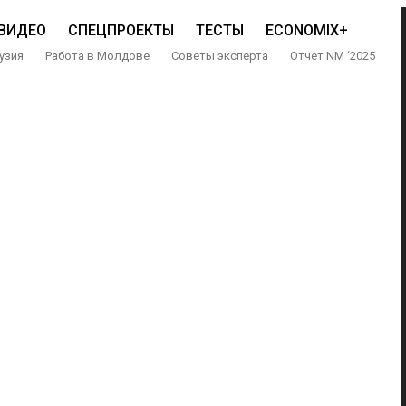
ВИДЕО
СПЕЦПРОЕКТЫ
ТЕСТЫ
ECONOMIX+
узия
Работа в Молдове
Советы эксперта
Отчет NM ‘2025