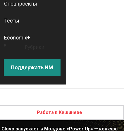
Спецпроекты
Тесты
Economix+
Рубрики
Поддержать NM
Работа в Кишиневе
Glovo запускает в Молдове «Power Up» — конкурс