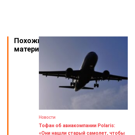
Похожие
материалы
Новости
Тофан об авиакомпании Polaris:
«Они нашли старый самолет, чтобы