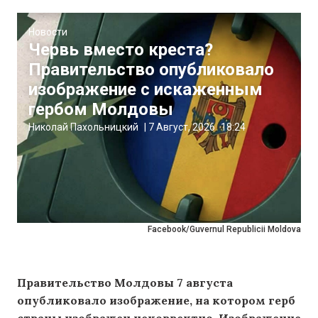
Новости
Червь вместо креста?
Правительство опубликовало
изображение с искаженным
гербом Молдовы
Николай Пахольницкий
|
7 Август, 2026
18:24
Facebook/Guvernul Republicii Moldova
Правительство Молдовы 7 августа
опубликовало изображение, на котором герб
страны изображен некорректно. Изображение