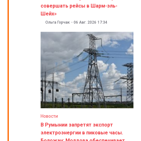
совершать рейсы в Шарм-эль-
Шейх»
Ольга Горчак
-
06 Авг. 2026
17:34
Новости
В Румынии запретят экспорт
электроэнергии в пиковые часы.
Боложан: Молдова обеспечивает