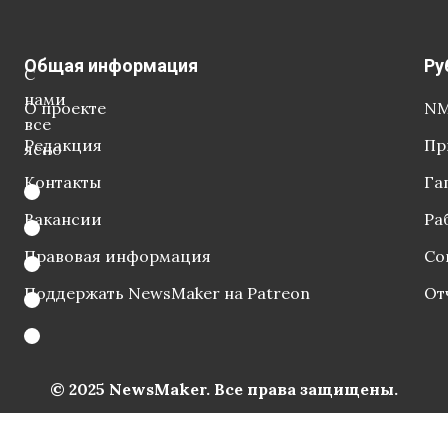
Общая информация
Ру
С
нами
О проекте
NM
все
Редакция
Пр
ясно
Контакты
Га
Вакансии
Ра
Правовая информация
Со
Поддержать NewsMaker на Patreon
От
© 2025 NewsMaker. Все права защищены.