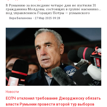
В Румынию за последние четыре дня не пустили 31
гражданина Молдовы, состоящих в группе наемников
под управлением Горациу Потры — румынского
политика, военного и главы ЧВК, который тесно
Вера Балахнова
-
27 Мар 2025
09:28
сотрудничает с экс-кандидатом в президенты,
ультраправым политиком Кэлином Джорджеску. Как
сообщили 26 марта румынские СМИ,
правоохранительные органы Румынии подозревают,
что все они
Новости
ЕСПЧ отклонил требование Джорджеску обязать
власти Румынии провести второй тур выборов