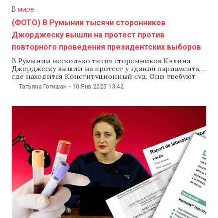
В мире
(ФОТО) В Румынии тысячи сторонников
Джорджеску вышли на протест против
повторного проведения президентских выборов
В Румынии несколько тысяч сторонников Кэлина
Джорджеску вышли на протест у здания парламента,
где находится Конституционный суд. Они требуют
проведения второго тура президентских выборов. По
Татьяна Готишан
-
10 Янв 2025
13:42
данным местных СМИ, митинг под названием
«Великое юридическое объединение румын»
организовал бывший кандидат в президенты.
Участники держат плакаты с надписями: «Верните
второй тур», «Кэлин Джорджеску