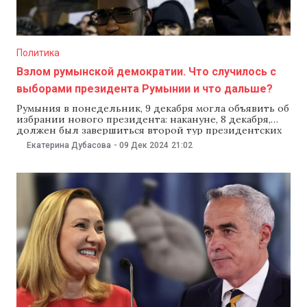
Политика
Взлом румынской демократии. Что случилось с
выборами президента Румынии и что дальше?
Румыния в понедельник, 9 декабря могла объявить об
избрании нового президента: накануне, 8 декабря,
должен был завершиться второй тур президентских
выборов. Но 6 декабря Конституционный суд (КС)
Екатерина Дубасова
-
09 Дек 2024
21:02
Румынии отменил результаты первого тура. На тот
момент на некоторых избирательных участках уже
вовсю шло голосование. Теперь выборы в Румынии
придется проводить «с