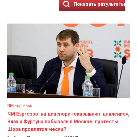
Показать результаты
NM Espresso
NM Espresso: на диаспору «оказывают давление»,
Влах и Фуртунэ побывали в Москве, протесты
Шора продлятся месяц?