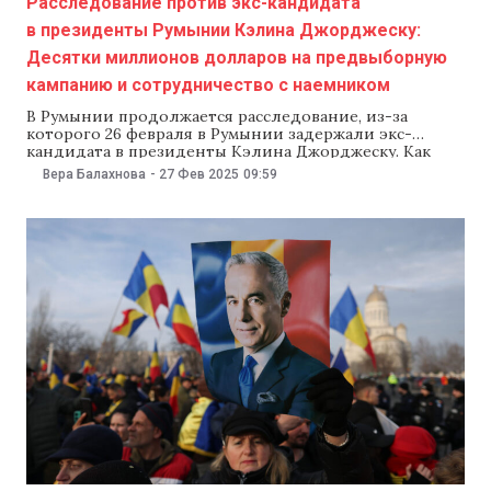
Расследование против экс-кандидата
в президенты Румынии Кэлина Джорджеску:
Десятки миллионов долларов на предвыборную
кампанию и сотрудничество с наемником
В Румынии продолжается расследование, из-за
которого 26 февраля в Румынии задержали экс-
кандидата в президенты Кэлина Джорджеску. Как
сообщает 27 февраля Digi24.ro, Джорджеску в том
Вера Балахнова
-
27 Фев 2025
09:59
числе подозревают в сотрудничестве с наемниками и
бизнесменами, которые, по данным следствия,
нелегально спонсировали предвыборную кампанию
кандидата. Кроме того, полученные данные
свидетельствуют, что Джорджеску начал готовиться