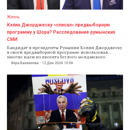
Жизнь
Кэлин Джорджеску «списал» предвыборную
программу у Шора? Расследование румынских
СМИ
Кандидат в президенты Румынии Кэлин Джорджеску
в своей предвыборной программе использовал
многие идеи из проекта беглого молдавского
олигарха Илана Шора «Еда, вода, энергия» 2022 года.
Вера Балахнова
-
12 Дек 2024
10:06
Согласно расследованию издания Reporteris.ro, у
Джорджеску тоже есть программа с таким названием,
однако он утверждает, что это Шор украл его идеи.
По информаци издания, Джорджеску