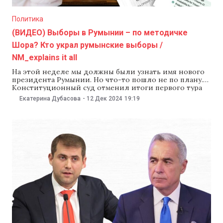
Политика
(ВИДЕО) Выборы в Румынии – по методичке
Шора? Кто украл румынские выборы /
NM_explains it all
На этой неделе мы должны были узнать имя нового
президента Румынии. Но что-то пошло не по плану.
Конституционный суд отменил итоги первого тура
выборов, в котором победил кандидат-популист
Екатерина Дубасова
-
12 Дек 2024
19:19
Кэлин Джорджеску, и теперь все придется начинать с
нуля. Кто «поставил на колени» румынскую
демократию? Чем политтехнологии Джорджеску
напоминают «сетку» Шора в