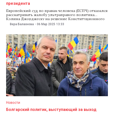
президента
Европейский суд по правам человека (ЕСПЧ) отказался
рассматривать жалобу ультраправого политика
Кэлина Джорджеску на решение Конституционного
суда Румынии об отмене результатов первого тура
Вера Балахнова
-
06 Мар 2025
13:33
президентских выборов, в котором он победил.
Джорджеску требовал, чтобы ЕСПЧ обязал румынские
власти провести второй тур голосования в
соответствии с результатами первого тура. Однако
суд счел его
Новости
Болгарский политик, выступающий за выход