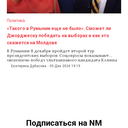
Политика
«Такого в Румынии еще не было». Сможет ли
Джорджеску победить на выборах и как это
скажется на Молдове
В Румынии 8 декабря пройдет второй тур
президентских выборов. Соцопросы показывают
уверенную победу ультраправого кандидата Кэлина
Джорджеску — почитателя Владимира Путина и Йона
Екатерина Дубасова
-
05 Дек 2024
19:19
Антонеску. Тем временем прошедшие в румынский
парламент проевропейские партии объединяются в
коалицию, чтобы не допустить ультраправого
правительства. О политической ситуации в Румынии,
прогнозах на второй тур и
Подписаться на NM