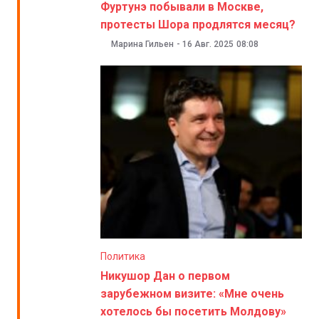
Фуртунэ побывали в Москве,
протесты Шора продлятся месяц?
Марина Гильен
-
16 Авг. 2025
08:08
Политика
Никушор Дан о первом
зарубежном визите: «Мне очень
хотелось бы посетить Молдову»