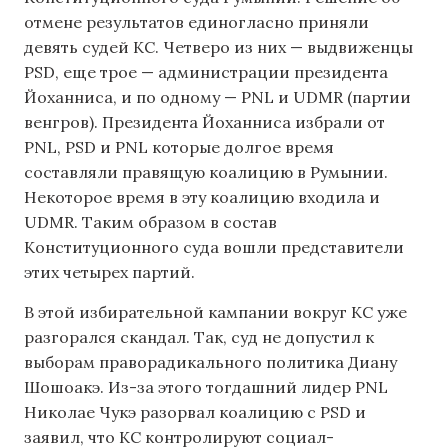
отмене результатов единогласно приняли
девять судей КС. Четверо из них — выдвиженцы
PSD, еще трое — администрации президента
Йоханниса, и по одному — PNL и UDMR (партии
венгров). Президента Йоханниса избрали от
PNL, PSD и PNL которые долгое время
составляли правящую коалицию в Румынии.
Некоторое время в эту коалицию входила и
UDMR. Таким образом в состав
Конституционного суда вошли представители
этих четырех партий.
В этой избирательной кампании вокруг КС уже
разгорался скандал. Так, суд не допустил к
выборам праворадикального политика Диану
Шошоакэ. Из-за этого тогдашний лидер PNL
Николае Чукэ разорвал коалицию с PSD и
заявил, что КС контролируют социал-