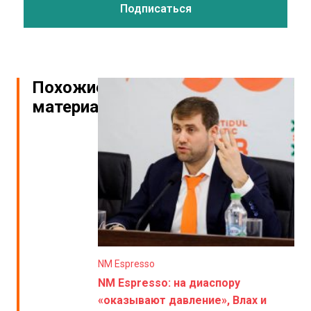
Похожие
материалы
NM Espresso
NM Espresso: на диаспору
«оказывают давление», Влах и