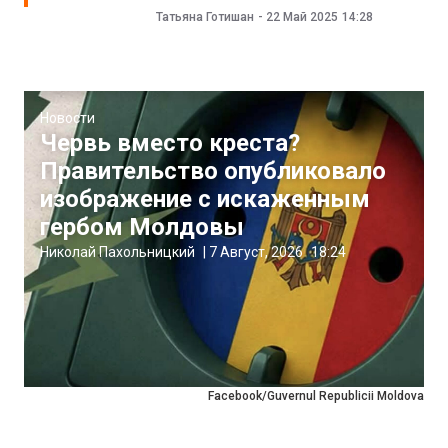
Татьяна Готишан
-
22 Май 2025
14:28
Новости
Червь вместо креста?
Правительство опубликовало
изображение с искаженным
гербом Молдовы
Николай Пахольницкий
|
7 Август, 2026
18:24
Facebook/Guvernul Republicii Moldova