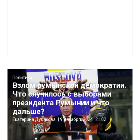
Политика
Взлом румынской демократии.
Что случилось с выборами
президента Румынии и что
дальше?
Екатерина Дубасова
|
9 декабря, 2024
21:02