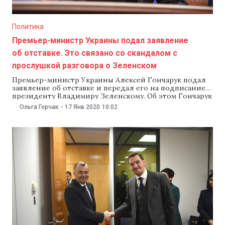
Политика
Премьер-министр Украины подал заявление
об отставке. Это связано со скандалом с
прослушкой разговора о Зеленском
Премьер-министр Украины Алексей Гончарук подал
заявление об отставке и передал его на подписание
президенту Владимиру Зеленскому. Об этом Гончарук
написал в Facebook 17 января. «Я вступил в эту
Ольга Горчак
-
17 Янв 2020
10:02
должность, чтобы выполнять программу президента.
Он для меня является образцом открытости и
порядочности. Однако, чтобы развеять всякие
сомнения нашего уважения и доверия