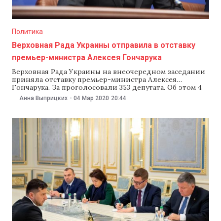
Политика
Верховная Рада Украины отправила в отставку
премьер-министра Алексея Гончарука
Верховная Рада Украины на внеочередном заседании
приняла отставку премьер-министра Алексея
Гончарука. За проголосовали 353 депутата. Об этом 4
марта сообщило hromadske.ua. «Шесть месяцев —
Анна Выприцких
-
04 Мар 2020
20:44
слишком короткий срок для оценки работы любого
правительства. Но я считаю, что украинцы уже ее
чувствуют в своих платежках. Призываю вас не
сбавлять темп и не