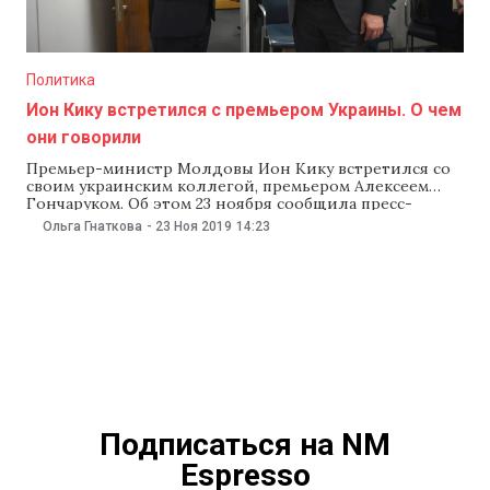
Политика
Ион Кику встретился с премьером Украины. О чем
они говорили
Премьер-министр Молдовы Ион Кику встретился со
своим украинским коллегой, премьером Алексеем
Гончаруком. Об этом 23 ноября сообщила пресс-
служба молдавского правительства. В ходе встречи
Ольга Гнаткова
-
23 Ноя 2019
14:23
Кику подчеркнул намерение открыть еще два пункта
совместного молдавско-украинского контроля на
участке границы в Приднестровье. Во время встречи с
Гончаруком молдавский премьер подчеркнул
открытость молдавской стороны для
Подписаться на NM
Espresso