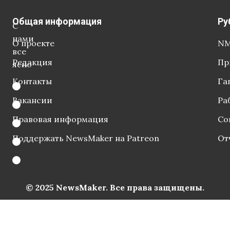
Общая информация
Ру
С
нами
О проекте
NM
все
Редакция
Пр
ясно
Контакты
Га
Вакансии
Ра
Правовая информация
Со
Поддержать NewsMaker на Patreon
От
© 2025 NewsMaker. Все права защищены.