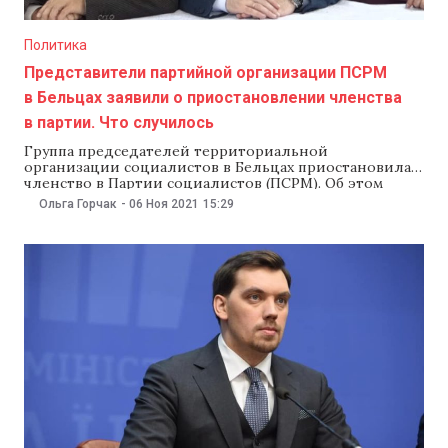
Политика
Представители партийной организации ПСРМ
в Бельцах заявили о приостановлении членства
в партии. Что случилось
Группа председателей территориальной
организации социалистов в Бельцах приостановила
членство в Партии социалистов (ПСРМ). Об этом
сообщил 5 ноября член республиканского совета
Ольга Горчак
-
06 Ноя 2021
15:29
ПСРМ Александр Усатый, отметив, что это — протест
против назначения Александра Нестеровского
председателем партийной организации в Бельцах.
Члены республиканского совета Партии социалистов
(ПСРМ) Александр Усатый, Вячеслав Зеленецкий и
член