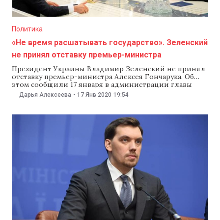
Политика
«Не время расшатывать государство». Зеленский
не принял отставку премьер-министра
Президент Украины Владимир Зеленский не принял
отставку премьер-министра Алексея Гончарука. Об
этом сообщили 17 января в администрации главы
государства. Кроме того, Зеленский поручил
Дарья Алексеева
-
17 Янв 2020
19:54
правоохранительным органам разобраться, кто
записывал разговоры премьера, министров и
представителей Нацбанка Украины. «Требую, чтобы за
две недели, как можно скорее, мы получили
информацию — кто вел записи.