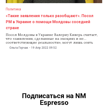
Политика
«Такие заявления только разобщают». Посол
РМ в Украине о помощи Молдовы соседней
стране
Посол Молдовы в Украине Валериу Киверь считает,
что «заявления, сделанные на эмоциях и не
соответствующие реальности», могут лишь сеять
раздор между Украиной и Молдовой. Такое
Ольга Горчак
-
19 Апр 2022
09:52
заявление посла последовало после слов вице-
премьера Ирины Верещук о том, что власти Молдовы
не помогают должным образом Украине, пытаясь
«усидеть на двух стульях», и не
Подписаться на NM
Espresso