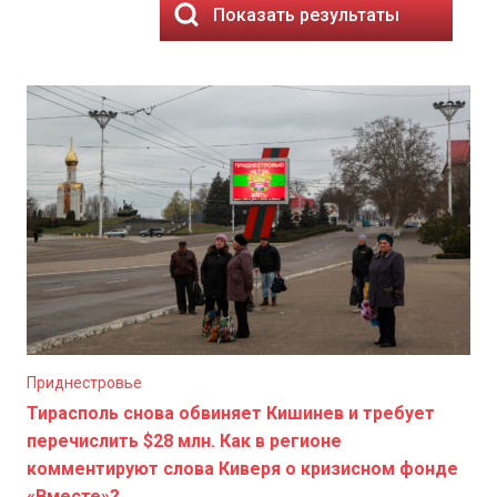
Показать результаты
Приднестровье
Тирасполь снова обвиняет Кишинев и требует
перечислить $28 млн. Как в регионе
комментируют слова Киверя о кризисном фонде
«Вместе»?