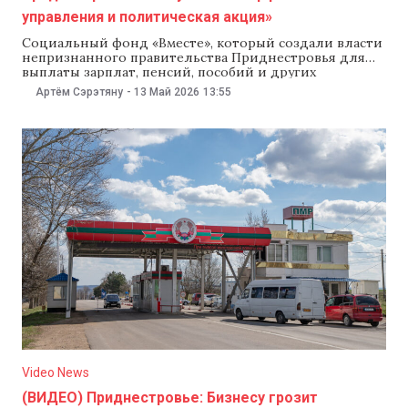
управления и политическая акция»
Социальный фонд «Вместе», который создали власти
непризнанного правительства Приднестровья для
выплаты зарплат, пенсий, пособий и других
социальных выплат, «стал результатом
Артём Сэрэтяну
-
13 Май 2026
13:55
«неэффективного управления регионом со стороны
группы людей, удерживающих жителей в
заложниках». Об этом 13 мая после заседания
правительства рассказал вице-премьер по
реинтеграции Валериу Киверь. По его словам, эта
инициатива «носит
Video News
(ВИДЕО) Приднестровье: Бизнесу грозит