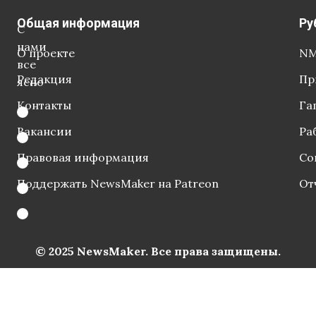
Общая информация
Ру
С
нами
О проекте
NM
все
Редакция
Пр
ясно
Контакты
Га
Вакансии
Ра
Правовая информация
Со
Поддержать NewsMaker на Patreon
От
© 2025 NewsMaker. Все права защищены.