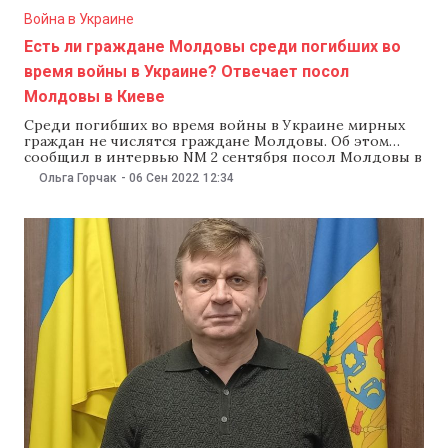
Война в Украине
Есть ли граждане Молдовы среди погибших во
время войны в Украине? Отвечает посол
Молдовы в Киеве
Среди погибших во время войны в Украине мирных
граждан не числятся граждане Молдовы. Об этом
сообщил в интервью NM 2 сентября посол Молдовы в
Украине Валерий Киверь. «По данным Управления
Ольга Горчак
-
06 Сен 2022
12:34
Верховного комиссара ООН по правам человека, с
февраля по август в Украине зарегистрировали 13 477
жертв среди гражданского населения: 5