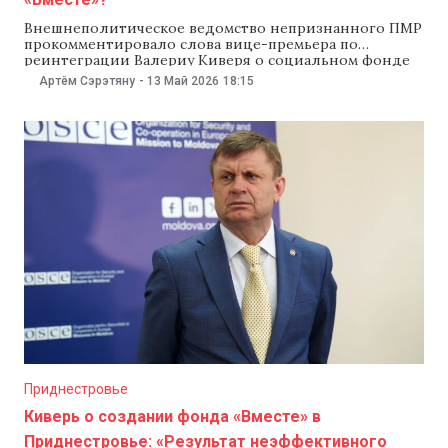
Внешнеполитическое ведомство непризнанного ПМР
прокомментировало слова вице-премьера по
реинтеграции Валериу Киверя о социальном фонде
«Вместе», который Киверь назвал «результатом
Артём Сэрэтяну
-
13 Май 2026
18:15
неэффективного управления и политической
акцией». В Тирасполе сообщили, что, «если Кишинев
действительно хочет сближения с Приднестровьем,
он должен перечислить в фонд «ранее отобранные у
приднестровцев денежные средства». «Если Молдова
действительно хочет
Приднестровье
Киверь о создании фонда «Вместе» в
Приднестровье: «Результат неэффективного