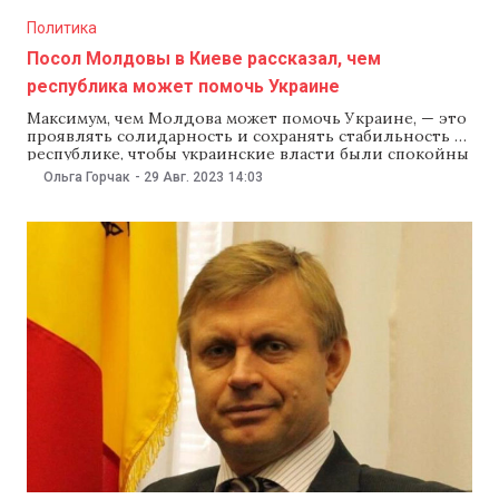
Политика
Посол Молдовы в Киеве рассказал, чем
республика может помочь Украине
Максимум, чем Молдова может помочь Украине, — это
проявлять солидарность и сохранять стабильность в
республике, чтобы украинские власти были спокойны
за свою границу с РМ. Это в интервью Vocea Basarabiei
Ольга Горчак
-
29 Авг. 2023
14:03
заявил посол Молдовы в Киеве Валериу Киверь.
Самая большая помощь, которую Молдова может
оказать Украине в войне с Россией, —