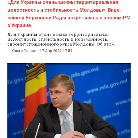
«Для Украины очень важны территориальная
целостность и стабильность Молдовы». Вице-
спикер Верховной Рады встретилась с послом РМ
в Украине
Для Украины очень важны территориальная
целостность, стабильность и неизменность
евроинтеграционного курса Молдовы. Об этом
сказала вице-спикер Верховной Рады Украины Елена
Ольга Горчак
-
17 Апр 2024
17:57
Кондратюк на встрече с послом Молдовы в Украине
Валерием Киверем. На встрече посол Молдовы
обсудил с украинским вице-спикером подготовку к
проведению референдума о вступлении Молдовы в
Евросоюз осенью этого года.