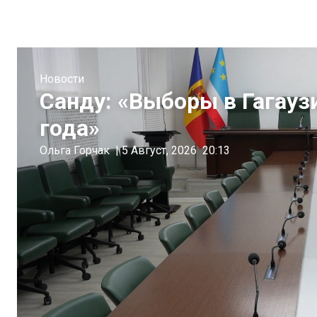
Новости
Санду: «Выборы в Гагауз
года»
Ольга Горчак
|
5 Август, 2026
20:13