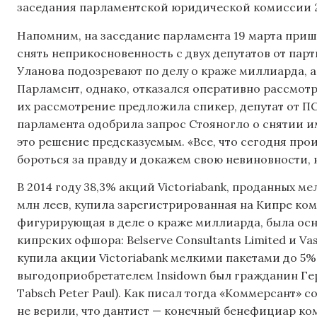
заседания парламентской юридической комиссии 2
Напомним, на заседание парламента 19 марта приш
снять неприкосновенность с двух депутатов от пар
Уланова подозревают по делу о краже миллиарда, а
Парламент, однако, отказался оперативно рассмот
их рассмотрение предложила спикер, депутат от 
парламента одобрила запрос Стояногло о снятии и
это решение предсказуемым. «Все, что сегодня прои
бороться за правду и докажем свою невиновности, 
В 2014 году 38,3% акций Victoriabank, проданных м
млн леев, купила зарегистрированная на Кипре ком
фигурирующая в деле о краже миллиарда, была осно
кипрских офшора: Belserve Consultants Limited и Vas
купила акции Victoriabank мелкими пакетами до 5%
выгодоприобретателем Insidown был гражданин Гер
Tabsch Peter Paul). Как писал тогда «Коммерсант» с
не верили, что дантист — конечный бенефициар ком