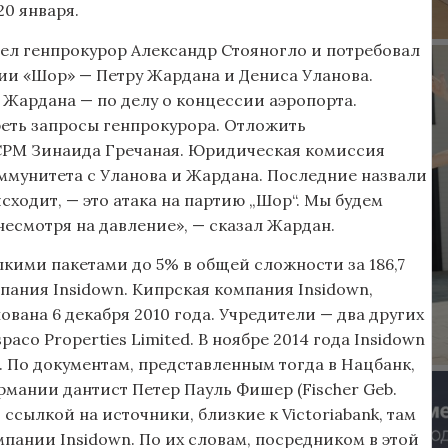
0 января.
ел генпрокурор Александр Стояногло и потребовал
тии «Шор» — Петру Жардана и Дениса Уланова.
 Жардана — по делу о концессии аэропорта.
реть запросы генпрокурора. Отложить
ПСРМ Зинаида Гречаная. Юридическая комиссия
ммунитета с Уланова и Жардана. Последние назвали
сходит, — это атака на партию „Шор“. Мы будем
несмотря на давление», — сказал Жардан.
елкими пакетами до 5% в общей сложности за 186,7
пания Insidown. Кипрская компания Insidown,
вана 6 декабря 2010 года. Учредители — два других
paco Properties Limited. В ноябре 2014 года Insidown
. По документам, представленным тогда в Нацбанк,
мании дантист Петер Пауль Фишер (Fischer Geb.
о ссылкой на источники, близкие к Victoriabank, там
пании Insidown. По их словам, посредником в этой