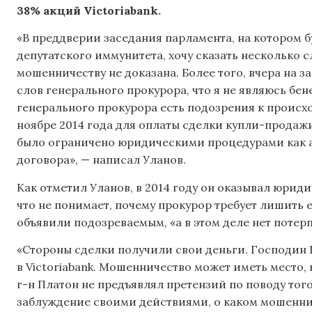
38% акций Victoriabank.
«В преддверии заседания парламента, на котором 
депутатского иммунитета, хочу сказать несколько 
мошенничеству не доказана. Более того, вчера на
слов генерального прокурора, что я не являюсь бен
генерального прокурора есть подозрения к происх
ноябре 2014 года для оплаты сделки купли-продажи 
было ограничено юридическими процедурами как а
договора», — написал Уланов.
Как отметил Уланов, в 2014 году он оказывал юриди
что не понимает, почему прокурор требует лишить е
объявили подозреваемым, «а в этом деле нет потер
«Стороны сделки получили свои деньги. Господин 
в Victoriabank. Мошенничество может иметь место, 
г-н Платон не предъявлял претензий по поводу того,
заблуждение своими действиями, о каком мошеннич