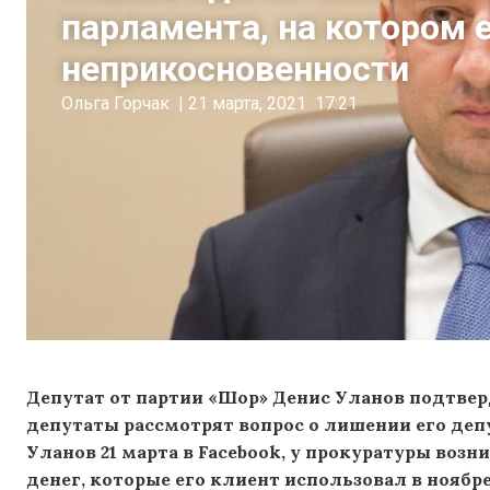
парламента, на котором 
неприкосновенности
Ольга Горчак
|
21 марта, 2021
17:21
Депутат от партии «Шор» Денис Уланов подтверд
депутаты рассмотрят вопрос о лишении его деп
Уланов 21 марта в Facebook, у прокуратуры воз
денег, которые его клиент использовал в нояб