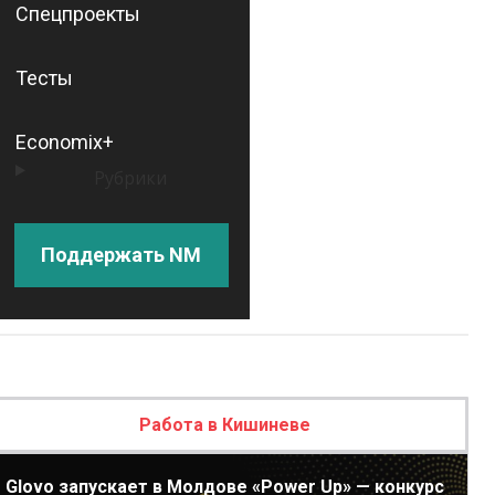
Спецпроекты
Тесты
Economix+
Рубрики
Поддержать NM
Работа в Кишиневе
Glovo запускает в Молдове «Power Up» — конкурс