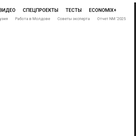
ВИДЕО
СПЕЦПРОЕКТЫ
ТЕСТЫ
ECONOMIX+
узия
Работа в Молдове
Советы эксперта
Отчет NM ‘2025