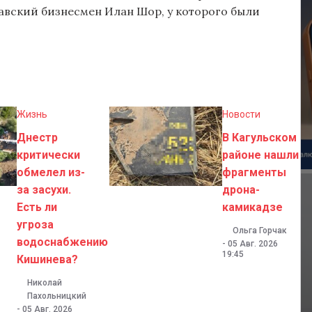
авский бизнесмен Илан Шор, у которого были
Жизнь
Новости
Днестр
В Кагульском
критически
районе нашли
обмелел из-
фрагменты
за засухи.
дрона-
Есть ли
камикадзе
угроза
Ольга Горчак
водоснабжению
-
05 Авг. 2026
19:45
Кишинева?
Николай
Пахольницкий
-
05 Авг. 2026