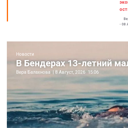
эко
ост
Ве
-
08 
Новости
В Бендерах 13-летний ма
Вера Балахнова
|
8 Август, 2026
15:06