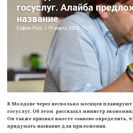
госуслуг. Алайба предл
название
София Русу
|
19 марта, 2023
15:15
В Молдове через несколько месяцев планируют
госуслуг. Об этом рассказал министр экономики
Он также призвал вместе «заново определить, ч
придумать название для приложения.