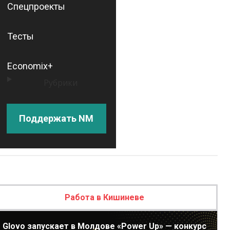
Спецпроекты
Тесты
Economix+
Рубрики
Поддержать NM
Работа в Кишиневе
Glovo запускает в Молдове «Power Up» — конкурс