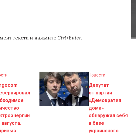
мент текста и нажмите
Ctrl+Enter
.
ости
Новости
rgocom
Депутат
езервировал
от партии
бходимое
«Демократия
ичество
дома»
ктроэнергии
обнаружил себя
8 августа.
в базе
призыв
украинского