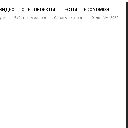
ВИДЕО
СПЕЦПРОЕКТЫ
ТЕСТЫ
ECONOMIX+
узия
Работа в Молдове
Советы эксперта
Отчет NM ‘2025