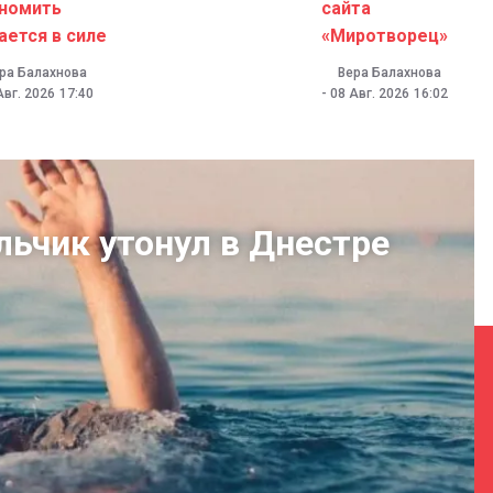
номить
сайта
ается в силе
«Миротворец»
ра Балахнова
Вера Балахнова
Авг. 2026
17:40
-
08 Авг. 2026
16:02
льчик утонул в Днестре