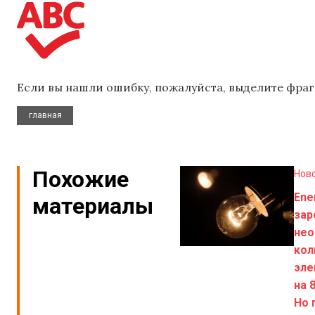
Если вы нашли ошибку, пожалуйста, выделите фраг
главная
Похожие
Нов
Ene
материалы
зар
нео
кол
эле
на 
Но 