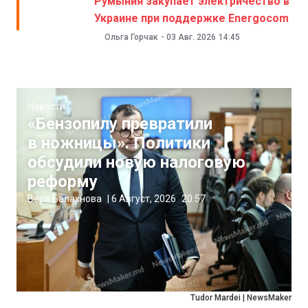
Румыния закупает электричество в
Украине при поддержке Energocom
Ольга Горчак
-
03 Авг. 2026
14:45
Новости
«Бензопилу превратили
в ножницы». Политики
обсудили новую налоговую
реформу
Вера Балахнова
|
6 Август, 2026
20:57
Tudor Mardei | NewsMaker