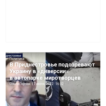
Политика
В Приднестровье подозревают
Украину в «диверсии»
в автопарке миротворцев
Ольга Горчак
|
7 июня, 2022
16:02