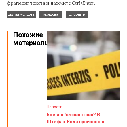
фрагмент текста и нажмите
Ctrl+Enter
.
,
,
другая молдова
молдова
флорешты
Похожие
материалы
Новости
Боевой беспилотник? В
Штефан-Водэ произошел