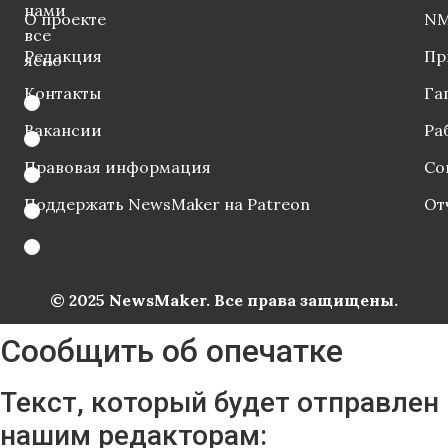
нами
О проекте
NM
все
Редакция
Пр
ясно
Контакты
Га
Вакансии
Ра
Правовая информация
Со
Поддержать NewsMaker на Patreon
От
© 2025 NewsMaker. Все права защищены.
Сообщить об опечатке
Текст, который будет отправлен
нашим редакторам: