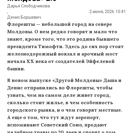
Дарья Слободчикова
,
2 июня, 2026
10:41
Денис Боршевич
Флорешты — небольшой город на севере
Молдовы. О нем редко говорят и мало что
знают, кроме того, что это родина бывшего
президента Тимофти. Здесь до сих пор стоят
железнодорожный вокзал и арочный мост
начала XX века от создателей Эйфелевой
башни.
В новом выпуске «Другой Молдовы» Даша и
Денис отправились во Флорешты, чтобы
узнать, чем на самом деле живет город,
сколько стоит жилье, в чем особенность
городского рынка, и о чем говорят местные.
А еще о том, что тут ждут аэропорт,
вспоминают Советский Союз, продают
целебные травы по 20 леев и спорят о том,