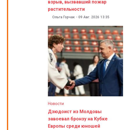
взрыв, вызвавший пожар
растительности
Ольга Горчак
-
09 Авг. 2026
13:35
Новости
Дзюдоист из Молдовы
завоевал бронзу на Кубке
Европы среди юношей