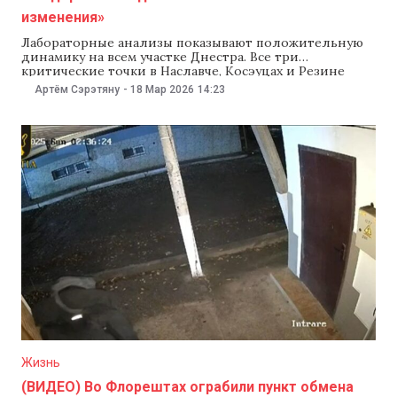
изменения»
Лабораторные анализы показывают положительную
динамику на всем участке Днестра. Все три
критические точки в Наславче, Косэуцах и Резине
достигли допустимого уровня нефтепродуктов. Если
Артём Сэрэтяну
-
18 Мар 2026
14:23
в ближайшие 48 часов показатели сохранятся или
улучшатся, власти рассматривают возможность
возобновить работу насосной станции в Косэуцах,
которая снабжает водой Сороку, Сынжерею,
Флорешты и Бельцы. Об этом
Жизнь
(ВИДЕО) Во Флорештах ограбили пункт обмена