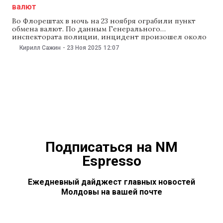
валют
Во Флорештах в ночь на 23 ноября ограбили пункт
обмена валют. По данным Генерального
инспектората полиции, инцидент произошел около
03:00. «Сигнал поступил от частной охранной
Кирилл Сажин
-
23 Ноя 2025
12:07
компании, отвечающей за охрану пункта обмена. На
месте полицейские выяснили, что пропала крупная
сумма денег. По предварительным данным, сейф не
был заперт, а входную дверь повредили найденным
рядом металлическим ломом»,
Подписаться на NM
Espresso
Ежедневный дайджест главных новостей
Молдовы на вашей почте