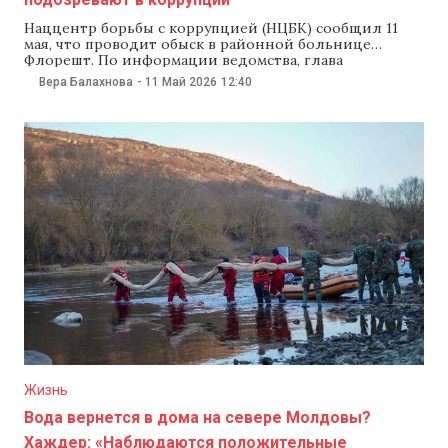
Наццентр борьбы с коррупцией (НЦБК) сообщил 11
мая, что проводит обыск в районной больнице
Флорешт. По информации ведомства, глава
отделения брал взятки за выдачу справок и
Вера Балахнова
-
11 Май 2026
12:40
направлений в другие медицинские учреждения,
привлекая к коррупционной схеме сотрудников.
Согласно расследованию, заведующий
консультативно-диагностическим отделением брал
взятки за выдачу справок, направлений и больничных
листов.
Жизнь
Вода вернется в дома на севере Молдовы?
Хаждер: «Наблюдаются положительные