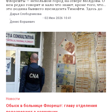
Флорешты — небольшой город на севере Молдовы. О
нем редко говорят и мало что знают, кроме того, что
это родина бывшего президента Тимофти. Здесь до
сих пор стоят железнодорожный вокзал и арочный
Дарья Слободчикова
мост начала XX века от создателей Эйфелевой башни.
-
02 Июн 2026
10:41
,
В новом выпуске «Другой Молдовы» Даша и Денис
Денис Боршевич
отправились во
Новости
Обыск в больнице Флорешт: главу отделения
подозревают в коррупции