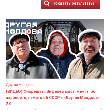
Показать результаты
Другая Молдова
(ВИДЕО) Флорешты: Эйфелев мост, мечты об
аэропорте, память об СССР / «Другая Молдова»
2.0