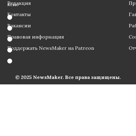
Редакция
Пр
ясно
Контакты
Га
Вакансии
Ра
Правовая информация
Со
Поддержать NewsMaker на Patreon
От
© 2025 NewsMaker. Все права защищены.