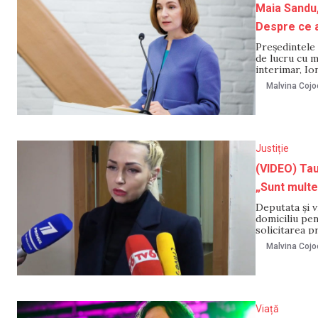
Maia Sandu,
Despre ce 
Președintele 
de lucru cu m
interimar, Io
Dragalin. Ședi
Malvina Cojo
săptămâna tre
Justiție
(VIDEO) Taub
„Sunt multe 
Deputata și v
domiciliu pen
solicitarea p
sediul Ciocan
Malvina Cojo
iau toate dific
Viață