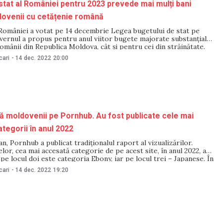
stat al României pentru 2023 prevede mai mulți bani
dovenii cu cetățenie română
României a votat pe 14 decembrie Legea bugetului de stat pe
vernul a propus pentru anul viitor bugete majorate substanțial
omânii din Republica Moldova, cât și pentru cei din străinătate.
l pentru Relația cu Republica Moldova (DRRM) va gestiona în
cari
-
14 dec. 2022
20:00
t de 35,42
tă moldovenii pe Pornhub. Au fost publicate cele mai
tegorii în anul 2022
an, Pornhub a publicat tradiționalul raport al vizualizărilor.
or, cea mai accesată categorie de pe acest site, în anul 2022, a
 pe locul doi este categoria Ebony, iar pe locul trei – Japanese. În
 mai populară categorie de pe Pornhub în anul
cari
-
14 dec. 2022
19:20