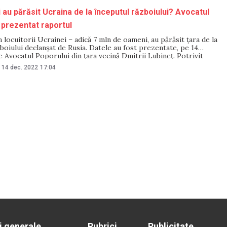
 au părăsit Ucraina de la începutul războiului? Avocatul
 prezentat raportul
 locuitorii Ucrainei – adică 7 mln de oameni, au părăsit țara de la
boiului declanșat de Rusia. Datele au fost prezentate, pe 14
 Avocatul Poporului din țara vecină Dmitrii Lubineț. Potrivit
ntate de Avocatul Poporului din Ucraina, fiecare a doua familie
14 dec. 2022
17:04
i generale
Rubrici
Publicitate