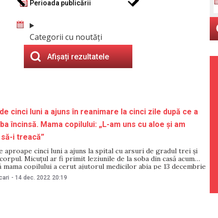
Perioada publicării
Categorii cu noutăți
Afișați rezultatele
e cinci luni a ajuns în reanimare la cinci zile după ce a
ba încinsă. Mama copilului: „L-am uns cu aloe și am
 să-i treacă”
 aproape cinci luni a ajuns la spital cu arsuri de gradul trei și
corpul. Micuțul ar fi primit leziunile de la soba din casă acum
nsă mama copilului a cerut ajutorul medicilor abia pe 13 decembrie
lul a fost internat, aseară,
cari
-
14 dec. 2022
20:19