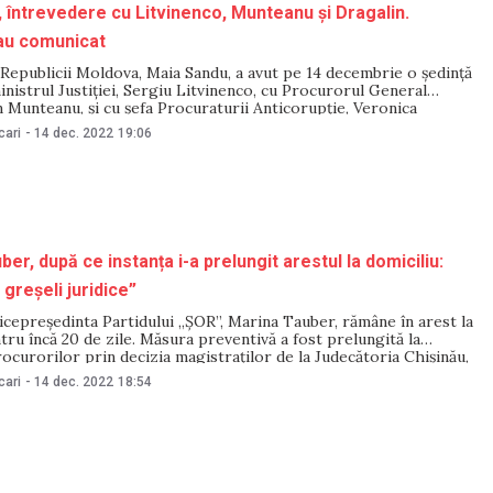
 întrevedere cu Litvinenco, Munteanu și Dragalin.
au comunicat
Republicii Moldova, Maia Sandu, a avut pe 14 decembrie o ședință
inistrul Justiției, Sergiu Litvinenco, cu Procurorul General
n Munteanu, și cu șefa Procuraturii Anticorupție, Veronica
nța s-a focusat pe rezultatul participării șefei statului,
cari
-
14 dec. 2022
19:06
cută, la Conferința Internațională Anticorupție din SUA și pe
er, după ce instanța i-a prelungit arestul la domiciliu:
greșeli juridice”
icepreședinta Partidului „ȘOR”, Marina Tauber, rămâne în arest la
tru încă 20 de zile. Măsura preventivă a fost prelungită la
rocurorilor prin decizia magistraților de la Judecătoria Chișinău,
a, la ședința de judecată din 14 decembrie. „Așa cum am mai spus,
cari
-
14 dec. 2022
18:54
ultățile și