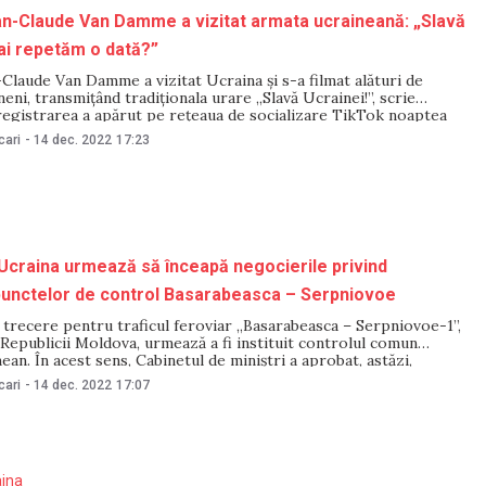
n-Claude Van Damme a vizitat armata ucraineană: „Slavă
ai repetăm o dată?”
Claude Van Damme a vizitat Ucraina și s-a filmat alături de
neni, transmițând tradiționala urare „Slavă Ucrainei!”, scrie
egistrarea a apărut pe rețeaua de socializare TikTok noaptea
rul belgian fiind înconjurat de militari ucraineni și strigând de
cari
-
14 dec. 2022
17:23
ă Ucrainei!”. „Glorie eroilor!”, îi răspund militarii
Ucraina urmează să înceapă negocierile privind
punctelor de control Basarabeasca – Serpniovoe
 trecere pentru traficul feroviar „Basarabeasca – Serpniovoe-1”,
 Republicii Moldova, urmează a fi instituit controlul comun
an. În acest sens, Cabinetul de miniștri a aprobat, astăzi,
ocierilor şi semnarea Protocolului între Inspectoratul General al
cari
-
14 dec. 2022
17:07
rontieră al MAI, Serviciul Vamal al Ministerului Finanțelor al
aina