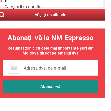
Categorii cu noutăți
Afișați rezultatele
Abonați-vă la NM Espresso
Rezumat zilnic cu cele mai importante știri din
Moldova direct pe emailul dvs