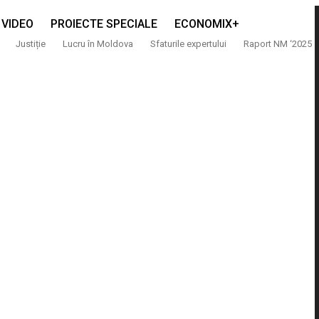
VIDEO
PROIECTE SPECIALE
ECONOMIX+
Justiție
Lucru în Moldova
Sfaturile expertului
Raport NM ‘2025