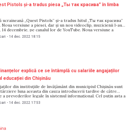
st Pistols și-a tradus piesa „Ты так красива” în limba
ă ucraineană „Quest Pistols” și-a tradus hitul „Ты так красива”
. Noua versiune a piesei, dar și un nou videoclip, muzicienii l-au
, 14 decembrie, pe canalul lor de YouTube. Noua versiune a
mește „Ти Неймовірна”. Descrierea de sub videoclip arată că
cari
-
14 dec. 2022
18:15
pretat
inanțelor explică ce se întâmplă cu salariile angajaților
l educației din Chișinău
jaților din instituțiile de învățământ din municipiul Chișinău sunt
ntârziere luna aceasta din cauza introducerii tardive de către
e a prevederilor legale în sistemul informațional. Cel puțin asta a
sterul Finanțelor pentru NM. Mai exact, responsabilii din cadrul
cari
-
14 dec. 2022
17:53
de Finanțe susțin că sălariile nu întârzie
aina