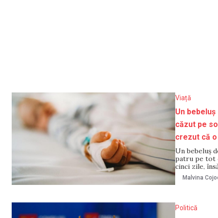
Viață
Un bebeluș d
căzut pe so
crezut că o
Un bebeluș de
patru pe tot 
cinci zile, î
noaptea. Copi
Malvina Cojo
Politică