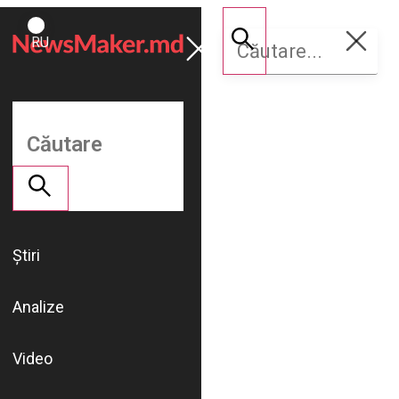
ROMÂNĂ
Susține
RU
NM
Știri
Analize
Video