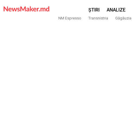
ȘTIRI
ANALIZE
NM Espresso
Transnistria
Găgăuzia