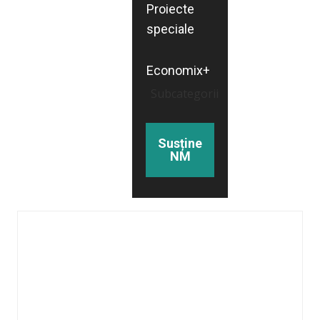
Proiecte
speciale
Economix+
Subcategorii
Susține
NM