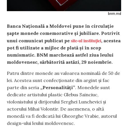
bnm.md
Banca Națională a Moldovei pune în circulație
șapte monede comemorative și jubiliare. Potrivit
site-ul instituției
unui comunicat publicat pe
, acestea
pot fi utilizate a mijloc de plată și în scop
numismatic. BNM marchează astfel ziua leului
moldovenesc, sărbătorită astăzi, 29 noiembrie.
Patru dintre monede au valoarea nominală de 50 de
lei. Acestea sunt confecționate din argint și fac
parte din seria
„Personalități”
. Monedele sunt
dedicate artistului plastic Glebus Sainciuc,
violonistului și dirijorului Serghei Lunchevici și
actorului Mihai Volontir. De asemenea, o altă
monedă va fi dedicată lui Gheorghe Vrabie, autorul
design-ului leului moldovenesc.