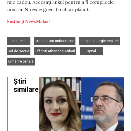
mic cadou. Accesați linkul pentru a fi complicele
nostru. Nu este greu, ba chiar plăcut.
Susțineți NewsMaker!
,
,
,
corupție
procuratura anticorupție
secția chirurgie septică
,
,
,
șef de secție
Sfântul Arhanghel Mihail
spital
urmărire penală
Știri
similare