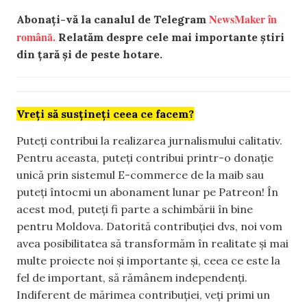
NewsMaker în
Abonați-vă la canalul de Telegram
română.
Relatăm despre cele mai importante știri
din țară și de peste hotare.
Vreți să susțineți ceea ce facem?
Puteți contribui la realizarea jurnalismului calitativ.
Pentru aceasta, puteți contribui printr-o donație
unică prin sistemul E-commerce de la maib sau
puteți întocmi un abonament lunar pe Patreon! În
acest mod, puteți fi parte a schimbării în bine
pentru Moldova. Datorită contribuției dvs, noi vom
avea posibilitatea să transformăm în realitate și mai
multe proiecte noi și importante și, ceea ce este la
fel de important, să rămânem independenți.
Indiferent de mărimea contribuției, veți primi un