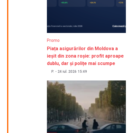
Promo
Piața asigurărilor din Moldova a
ieșit din zona roșie: profit aproape
dublu, dar și polițe mai scumpe
P.
-
24 iul. 2026
15:49