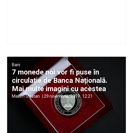
Bani
7 monede noi vor fi puse în
circulație de Banca Națională.
Mai multe imagini cu acestea
Maxim Stratan
|
29 noiembrie, 2019
12:21