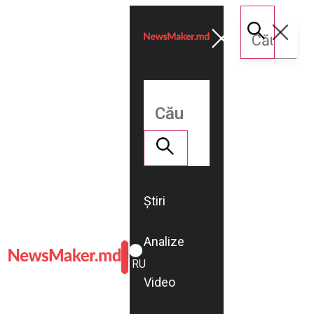
Știri
Analize
ROMÂNĂ
RU
Video