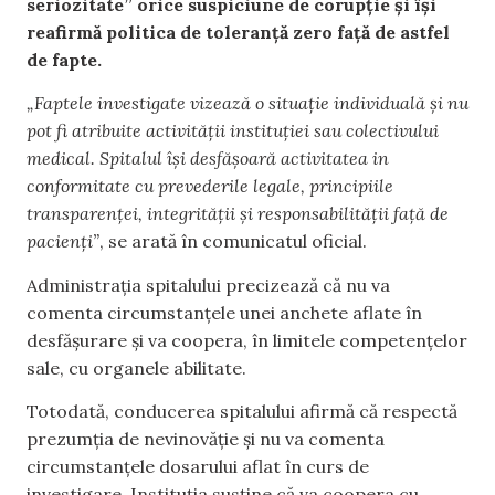
seriozitate” orice suspiciune de corupție și își
reafirmă politica de toleranță zero față de astfel
de fapte.
„Faptele investigate vizează o situație individuală și nu
pot fi atribuite activității instituției sau colectivului
medical. Spitalul își desfășoară activitatea in
conformitate cu prevederile legale, principiile
transparenței, integrității și responsabilității față de
pacienți”
, se arată în comunicatul oficial.
Administrația spitalului precizează că nu va
comenta circumstanțele unei anchete aflate în
desfășurare și va coopera, în limitele competențelor
sale, cu organele abilitate.
Totodată, conducerea spitalului afirmă că respectă
prezumția de nevinovăție și nu va comenta
circumstanțele dosarului aflat în curs de
investigare. Instituția susține că va coopera cu