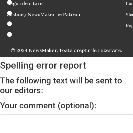
Reguli de citare
Luc
Susțineți NewsMaker pe Patreon
Sfat
Rap
© 2024 NewsMaker. Toate drepturile rezervate.
Spelling error report
The following text will be sent to
our editors:
Your comment (optional):