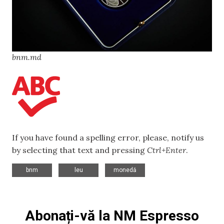
bnm.md
If you have found a spelling error, please, notify us
by selecting that text and pressing
Ctrl+Enter
.
,
,
bnm
leu
monedă
Abonați-vă la NM Espresso