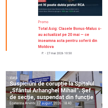
Promo
Total Asig: Clasele Bonus-Malus s-
au actualizat pe 20 mai — ce
inseamna asta pentru soferii din
Moldova
P.
-
27 mai 2026
10:50
Viață
Suspiciuni de corupție la Spitalul
„Sfântul Arhanghel Mihail”. Șef
de secție, suspendat din funcție
Ecaterina Arvintii
|
7 august, 2026
18:40