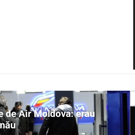
e de Air Moldova: erau
inău