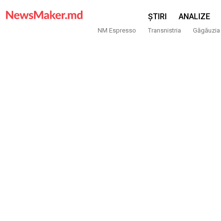
ȘTIRI
ANALIZE
NM Espresso
Transnistria
Găgăuzia