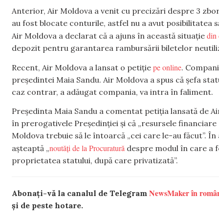
Anterior, Air Moldova a venit cu precizări despre 3 zbor
au fost blocate conturile, astfel nu a avut posibilitatea s
din
Air Moldova a declarat că a ajuns în această situație
depozit pentru garantarea rambursării biletelor neutili
pe online
Recent, Air Moldova a lansat o petiție
. Compania
președintei Maia Sandu. Air Moldova a spus că șefa statul
caz contrar, a adăugat compania, va intra în faliment.
Președinta Maia Sandu a comentat petiția lansată de Air
în prerogativele Președinției și că „resursele financiare 
Moldova trebuie să le întoarcă „cei care le-au făcut”. În
noutăți de la Procuratură
așteaptă „
despre modul în care a f
proprietatea statului, după care privatizată”.
NewsMaker în româ
Abonați-vă la canalul de Telegram
și de peste hotare.