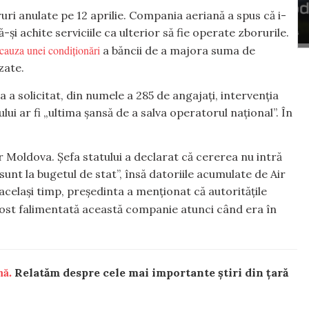
uri anulate pe 12 aprilie. Compania aeriană a spus că i-
ă-și achite serviciile ca ulterior să fie operate zborurile.
 cauza unei condiționări
a băncii de a majora suma de
zate.
 a solicitat, din numele a 285 de angajați, intervenția
ui ar fi „ultima șansă de a salva operatorul național”. În
 Moldova. Șefa statului a declarat că cererea nu intră
sunt la bugetul de stat”, însă datoriile acumulate de Air
 același timp, președinta a menționat că autoritățile
ost falimentată această companie atunci când era în
nă.
Relatăm despre cele mai importante știri din țară