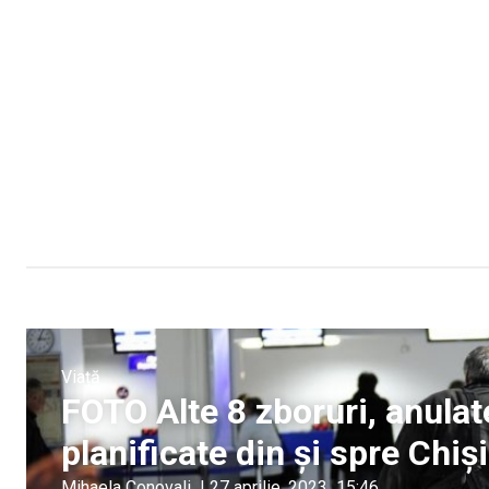
Viață
FOTO Alte 8 zboruri, anulat
planificate din și spre Chiș
Mihaela Conovali
|
27 aprilie, 2023
15:46