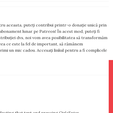
ntru aceasta, puteți contribui printr-o donație unică prin
abonament lunar pe Patreon! În acest mod, puteți fi
tribuției dvs, noi vom avea posibilitatea să transformăm
 ceea ce este la fel de important, să rămânem
rimi un mic cadou. Accesați linkul pentru a fi complicele
selecting that text and pressing
Ctrl+Enter
.