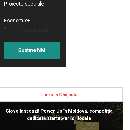
Proiecte speciale
Economix+
Subcategorii
Susține NM
Lucru în Chișinău
Glovo lansează Power Up în Moldova, competiția
dedicată startup-urilor locale