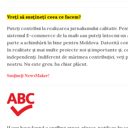
Vreți să susțineți ceea ce facem?
Puteți contribui la realizarea jurnalismului calitativ. Pe
sistemul E-commerce de la maib sau puteți întocmi un 
parte a schimbării în bine pentru Moldova. Datorită con
în realitate și mai multe proiecte noi și importante și,
independenți. Indiferent de mărimea contribuției, veți p
nostru. Nu este greu, ba chiar plăcut.
Susțineți NewsMaker!
If you have found a spelling error, please, notify us by 