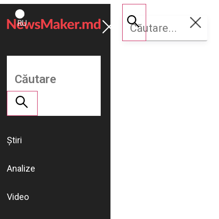
ROMÂNĂ
Susține
RU
NM
Știri
Analize
Video