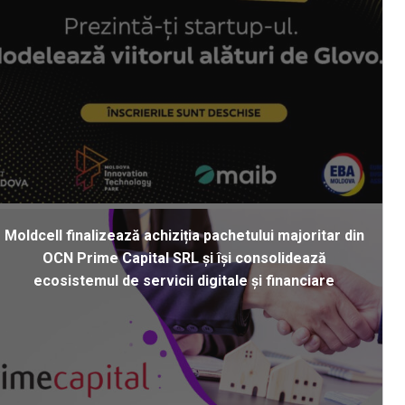
Moldcell finalizează achiziția pachetului majoritar din
OCN Prime Capital SRL și își consolidează
ecosistemul de servicii digitale și financiare