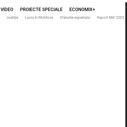
VIDEO
PROIECTE SPECIALE
ECONOMIX+
Justiție
Lucru în Moldova
Sfaturile expertului
Raport NM ‘2025