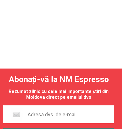
Abonați-vă la NM Espresso
Rezumat zilnic cu cele mai importante știri din
Moldova direct pe emailul dvs