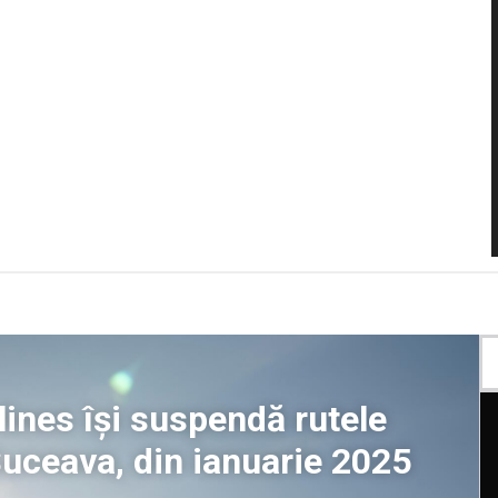
ines își suspendă rutele
Suceava, din ianuarie 2025