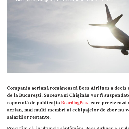
Compania aeriană românească Bees Airlines a decis să 
de la București, Suceava și Chișinău vor fi suspendat
BoardingPass
raportată de publicația
, care precizează 
aerian, mai mulți membri ai echipajelor de zbor nu vo
salariilor restante.
Precizăm că, în ultimele săptămâni, Bees Airlines a anulat 