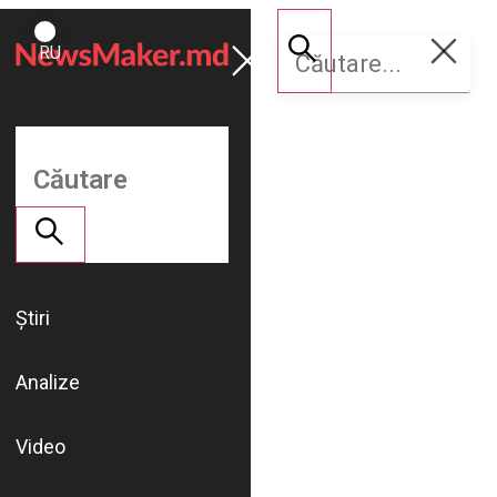
ROMÂNĂ
Susține
RU
NM
Știri
Analize
Video