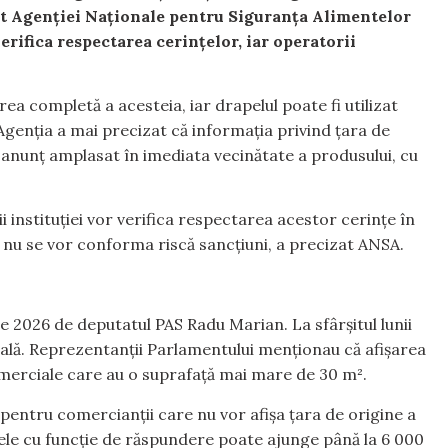
vit Agenției Naționale pentru Siguranța Alimentelor
verifica respectarea cerințelor, iar operatorii
rea completă a acesteia, iar drapelul poate fi utilizat
Agenția a mai precizat că informația privind țara de
n anunț amplasat în imediata vecinătate a produsului, cu
 instituției vor verifica respectarea acestor cerințe în
 nu se vor conforma riscă sancțiuni, a precizat ANSA.
e 2026 de deputatul PAS Radu Marian. La sfârșitul lunii
finală. Reprezentanții Parlamentului menționau că afișarea
comerciale care au o suprafață mai mare de 30 m².
pentru comercianții care nu vor afișa țara de origine a
le cu funcție de răspundere poate ajunge până la 6 000