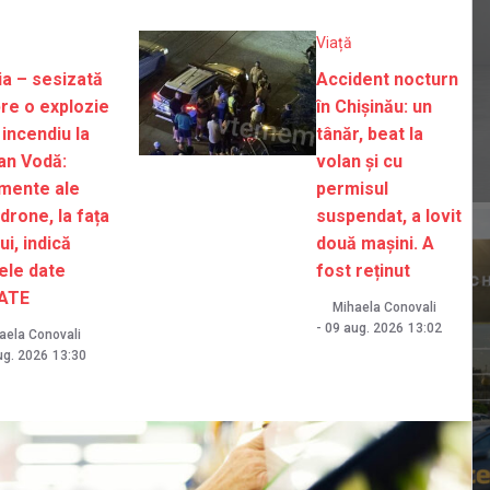
Viață
ția – sesizată
Accident nocturn
re o explozie
în Chișinău: un
 incendiu la
tânăr, beat la
an Vodă:
volan și cu
mente ale
permisul
drone, la fața
suspendat, a lovit
ui, indică
două mașini. A
ele date
fost reținut
ATE
Mihaela Conovali
-
09 aug. 2026
13:02
aela Conovali
ug. 2026
13:30