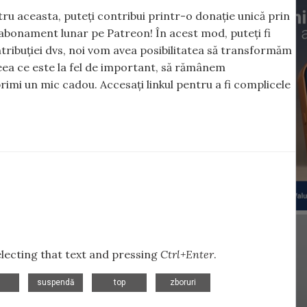
ntru aceasta, puteți contribui printr-o donație unică prin
abonament lunar pe Patreon! În acest mod, puteți fi
tribuției dvs, noi vom avea posibilitatea să transformăm
 ceea ce este la fel de important, să rămânem
rimi un mic cadou. Accesați linkul pentru a fi complicele
selecting that text and pressing
Ctrl+Enter
.
,
,
,
suspendă
top
zboruri