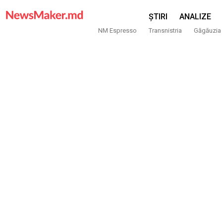
ȘTIRI
ANALIZE
NM Espresso
Transnistria
Găgăuzia