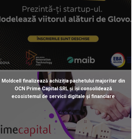
Moldcell finalizează achiziția pachetului majoritar din
OCN Prime Capital SRL și își consolidează
ecosistemul de servicii digitale și financiare