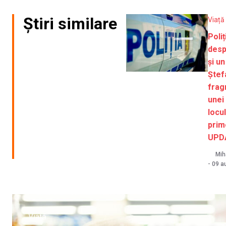
Știri similare
Viață
Poli
desp
și un
Ștef
frag
unei 
locul
prim
UPD
Mih
-
09 a
Viață