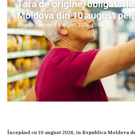
Țara de origine, obligatorie 
Moldova din 10 august pen
Mihaela Conovali
|
9 august, 2026
15:48
Începând cu 10 august 2026, în Republica Moldova dev