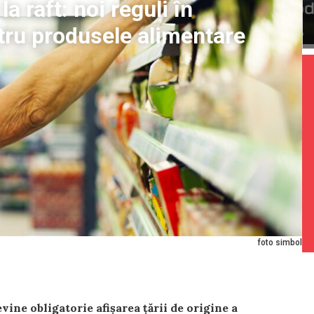
la raft: noi reguli în
tru produsele alimentare
foto simbol
ine obligatorie afișarea țării de origine a