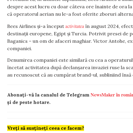
despre acest lucru cu doar câteva ore înainte de ora la 
că operatorul aerian nu le-a fost oferite zboruri alternat
activitatea
Bees Airlines și-a început
în august 2024, efect
destinații europene, Egipt și Turcia. Potrivit presei de 
Baganics – un om de afaceri maghiar. Victor Antohe, ex-
companiei.
Denumirea companiei este similară cu cea a operaturului
încetat activitatea după declanșarea invaziei ruse la sc
au recunoscut că au cumpărat brand-ul, subliniind îns
NewsMaker în româ
Abonați-vă la canalul de Telegram
și de peste hotare.
Vreți să susțineți ceea ce facem?