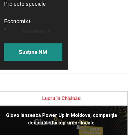
Proiecte speciale
Economix+
Subcategorii
Susține NM
Lucru în Chișinău
Glovo lansează Power Up în Moldova, competiția
dedicată startup-urilor locale