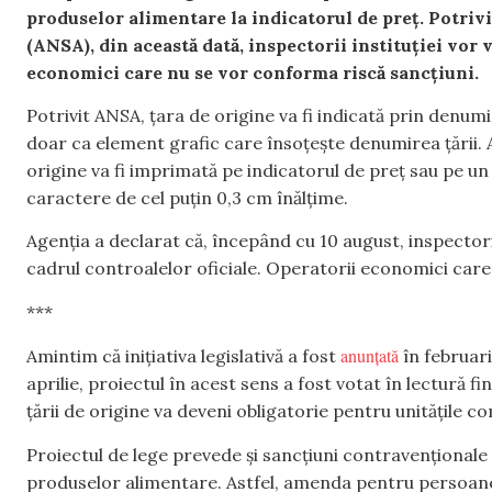
produselor alimentare la indicatorul de preț. Potri
(ANSA), din această dată, inspectorii instituției vor 
economici care nu se vor conforma riscă sancțiuni.
Potrivit ANSA, țara de origine va fi indicată prin denumi
doar ca element grafic care însoțește denumirea țării. 
origine va fi imprimată pe indicatorul de preț sau pe u
caractere de cel puțin 0,3 cm înălțime.
Agenția a declarat că, începând cu 10 august, inspectorii
cadrul controalelor oficiale. Operatorii economici care
***
anunțată
Amintim că inițiativa legislativă a fost
în februari
aprilie, proiectul în acest sens a fost votat în lectură 
țării de origine va deveni obligatorie pentru unitățile 
Proiectul de lege prevede și sancțiuni contravenționale 
produselor alimentare. Astfel, amenda pentru persoane