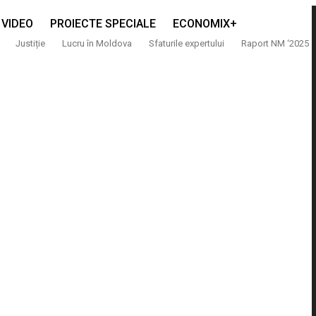
VIDEO
PROIECTE SPECIALE
ECONOMIX+
Justiție
Lucru în Moldova
Sfaturile expertului
Raport NM ‘2025