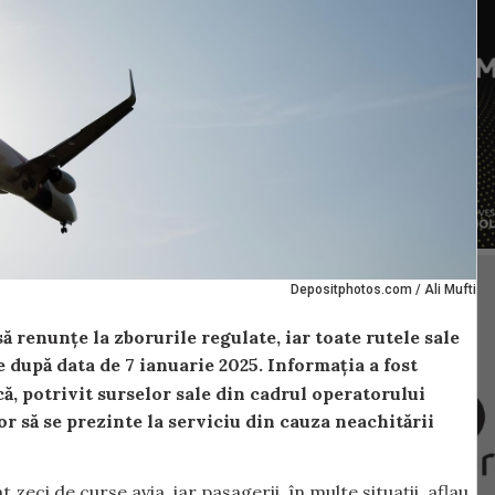
Depositphotos.com / Ali Mufti
renunțe la zborurile regulate, iar toate rutele sale
e după data de 7 ianuarie 2025. Informația a fost
că, potrivit surselor sale din cadrul operatorului
r să se prezinte la serviciu din cauza neachitării
zeci de curse avia, iar pasagerii, în multe situații, aflau