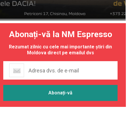
Abonați-vă la NM Espresso
Rezumat zilnic cu cele mai importante știri din
Moldova direct pe emailul dvs