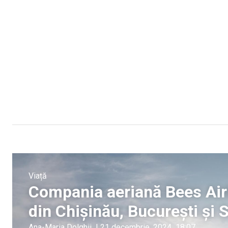
Viață
Compania aeriană Bees Airl
din Chișinău, București și 
Ana-Maria Dolghii
|
21 decembrie, 2024
18:07