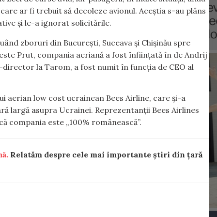
care ar fi trebuit să decoleze avionul. Aceștia s-au plâns
ive și le-a ignorat solicitările.
uând zboruri din București, Suceava și Chișinău spre
peste Prut, compania aeriană a fost înființată în de Andrij
director la Tarom, a fost numit în funcția de CEO al
 aerian low cost ucrainean Bees Airline, care și-a
ară largă asupra Ucrainei. Reprezentanții Bees Airlines
ă că compania este „100% românească”.
nă.
Relatăm despre cele mai importante știri din țară