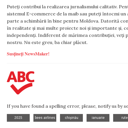
Puteți contribui la realizarea jurnalismului calitativ. Pe
sistemul E-commerce de la maib sau puteți întocmi un 
parte a schimbării în bine pentru Moldova. Datorită con
în realitate și mai multe proiecte noi și importante și,
independenți. Indiferent de mărimea contribuției, veți p
nostru. Nu este greu, ba chiar plăcut.
Susțineți NewsMaker!
If you have found a spelling error, please, notify us by 
,
,
,
,
2025
bees airlines
chișinău
ianuarie
rute