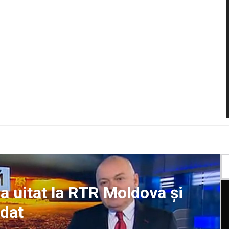
-a uitat la RTR Moldova și
dat