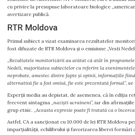
cu privire la presupuse laboratoare biologice „americane
avertizare publică.
RTR Moldova
Primul subiect a vizat examinarea rezultatelor monitoriză
fost difuzate de RTR Moldova și o emisiune „Vesti Nedeli
„
Rezultatele monitorizării au arătat că atât în programele
Nedeli, majoritatea subiectelor cu referire la evenimentele
neprobate, amestec dintre fapte și opinii, informațiile fii
alternativă fie a fost omisă, fie este prezentată formal
”, s
Experții media au depistat, de asemenea, că în ediția ret
frecvent sintagma „
naziști ucraineni
”, iar din afirmațiil
grup etnic. „
Aceasta expresie poate fi tratată ca o încerca
Astfel, CA a sancționat cu 10.000 de lei RTR Moldova pe
imparțialității, echilibrului şi favorizarea liberei formă