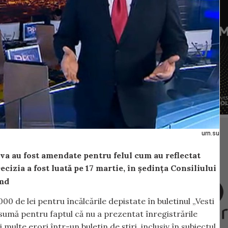
urn.su
a au fost amendate pentru felul cum au reflectat
cizia a fost luată pe 17 martie, în ședința Consiliului
.md
 de lei pentru încălcările depistate în buletinul „Vesti
 sumă pentru faptul că nu a prezentat înregistrările
ulte erori într-un buletin de știri, inclusiv în subiectul