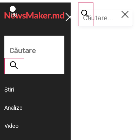
ROMÂNĂ
Susține
RU
NM
Știri
Analize
Video