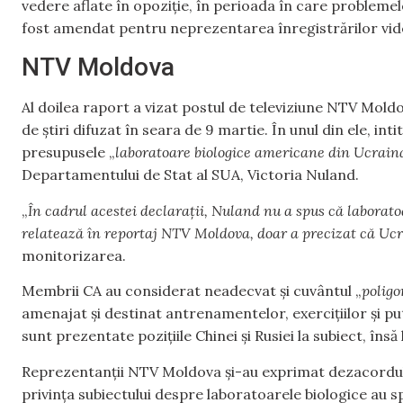
vedere aflate în opoziţie, în perioada în care problemel
fost amendat pentru neprezentarea înregistrărilor vid
NTV Moldova
Al doilea raport a vizat postul de televiziune NTV Moldo
de știri difuzat în seara de 9 martie. În unul din ele, int
presupusele „
laboratoare biologice americane din Ucrain
Departamentului de Stat al SUA, Victoria Nuland.
„
În cadrul acestei declarații, Nuland nu a spus că labora
relatează în reportaj NTV Moldova, doar a precizat că Ucra
monitorizarea.
Membrii CA au considerat neadecvat și cuvântul „
poligo
amenajat și destinat antrenamentelor, exercițiilor și pu
sunt prezentate pozițiile Chinei și Rusiei la subiect, însă
Reprezentanții NTV Moldova și-au exprimat dezacordul cu
privința subiectului despre laboratoarele biologice au s