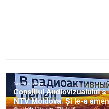
Război în Ucraina
Consiliul Audiovizualului s
NTV Moldova. Și le-a amen
Stela Untila
|
17 martie, 2022
14:58