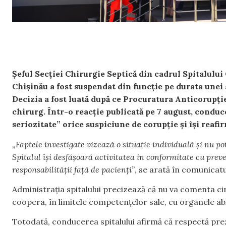
Șeful Secției Chirurgie Septică din cadrul Spitalulu
Chișinău a fost suspendat din funcție pe durata unei 
Decizia a fost luată după ce Procuratura Anticorupție
chirurg. Într-o reacție publicată pe 7 august, conduc
seriozitate” orice suspiciune de corupție și își reafir
„Faptele investigate vizează o situație individuală și nu pot 
Spitalul își desfășoară activitatea in conformitate cu preved
responsabilității față de pacienți”
, se arată în comunicatul
Administrația spitalului precizează că nu va comenta ci
coopera, în limitele competențelor sale, cu organele abi
Totodată, conducerea spitalului afirmă că respectă pre