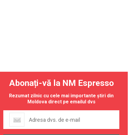
Abonați-vă la NM Espresso
Rezumat zilnic cu cele mai importante știri din
Moldova direct pe emailul dvs