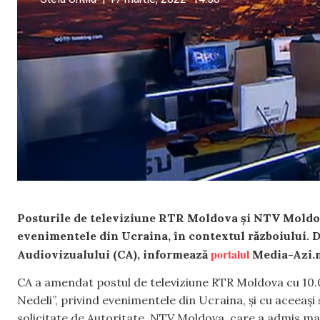
Posturile de televiziune RTR Moldova și NTV Moldov
evenimentele din Ucraina, în contextul războiului. De
portalul
Audiovizualului (CA), informează
Media-Azi
CA a amendat postul de televiziune RTR Moldova cu 10.000
Nedeli”, privind evenimentele din Ucraina, și cu aceeași
solicitate de Autoritate. NTV Moldova, care a admis mai m