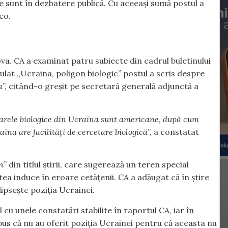
e sunt în dezbatere publică. Cu aceeași sumă postul a
eo.
va. CA a examinat patru subiecte din cadrul buletinului
itulat „Ucraina, poligon biologic” postul a scris despre
a
”, citând-o greșit pe secretară generală adjunctă a
toarele biologice din Ucraina sunt americane, după cum
ina are facilități de cercetare biologică
”, a constatat
n
” din titlul știrii, care sugerează un teren special
tea induce în eroare cetățenii. CA a adăugat că în știre
 lipsește poziția Ucrainei.
 unele constatări stabilite în raportul CA, iar în
pus că nu au oferit poziția Ucrainei pentru că aceasta nu