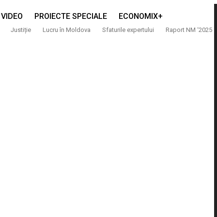
VIDEO
PROIECTE SPECIALE
ECONOMIX+
Justiție
Lucru în Moldova
Sfaturile expertului
Raport NM ‘2025