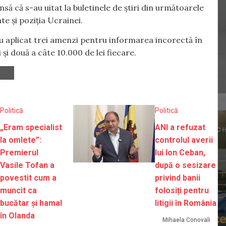
să că s-au uitat la buletinele de știri din următoarele
te și poziția Ucrainei.
au aplicat trei amenzi pentru informarea incorectă în
 și două a câte 10.000 de lei fiecare.
Politică
Politică
„Eram specialist
ANI a refuzat
la omlete”:
controlul averii
Premierul
lui Ion Ceban,
Vasile Tofan a
după o sesizare
povestit cum a
privind banii
muncit ca
folosiți pentru
bucătar și hamal
litigii în România
în Olanda
Mihaela Conovali