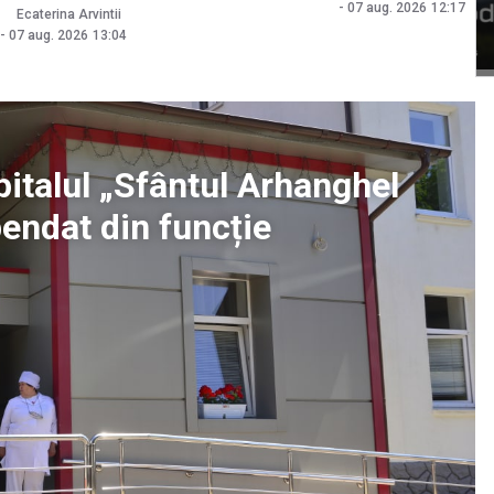
-
07 aug. 2026
12:17
Ecaterina Arvintii
-
07 aug. 2026
13:04
pitalul „Sfântul Arhanghel
pendat din funcție