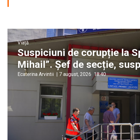
Viață
Suspiciuni de corupție la S
Mihail”. Șef de secție, sus
Ecaterina Arvintii
|
7 august, 2026
18:40