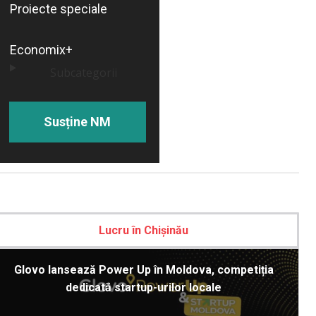
Proiecte speciale
Economix+
Subcategorii
Susține NM
Lucru în Chișinău
Glovo lansează Power Up în Moldova, competiția
dedicată startup-urilor locale