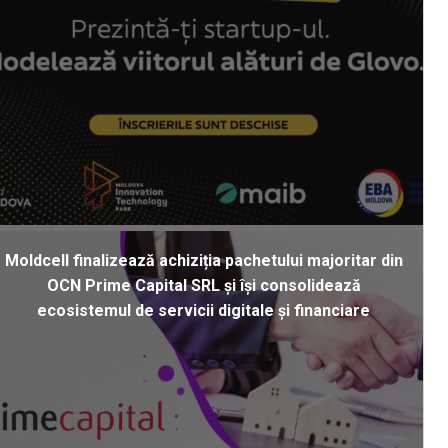
Moldcell finalizează achiziția pachetului majoritar din
OCN Prime Capital SRL și își consolidează
ecosistemul de servicii digitale și financiare