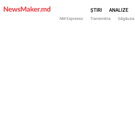
ȘTIRI
ANALIZE
NM Espresso
Transnistria
Găgăuzia