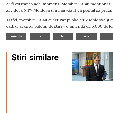
ar fi existat în acel moment. Membrii CA au menționat în
zile de la NTV Moldova și nu au văzut ca postul să prezin
Astfel, membrii CA au avertizat public NTV Moldova și 
cadrul acestui buletin de știri – o amendă de 5.000 de lei
,
,
,
,
amendă
ca
top
нтв
ртр
Știri similare