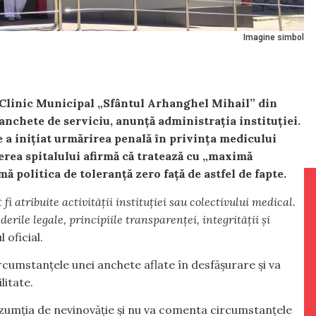
Imagine simbol
i Clinic Municipal „Sfântul Arhanghel Mihail” din
anchete de serviciu, anunță administrația instituției.
 a inițiat urmărirea penală în privința medicului
erea spitalului afirmă că tratează cu „maximă
mă politica de toleranță zero față de astfel de fapte.
fi atribuite activității instituției sau colectivului medical.
erile legale, principiile transparenței, integrității și
 oficial.
rcumstanțele unei anchete aflate în desfășurare și va
litate.
zumția de nevinovăție și nu va comenta circumstanțele