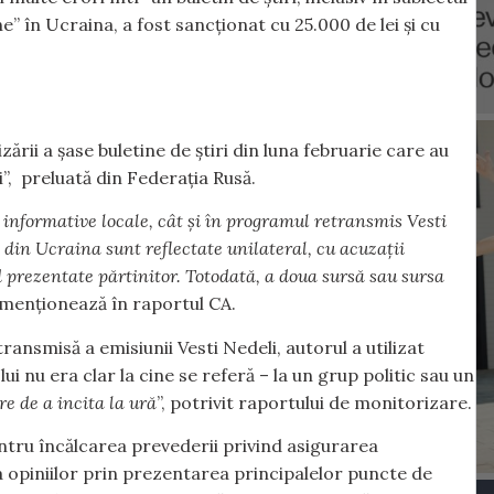
” în Ucraina, a fost sancționat cu 25.000 de lei și cu
rii a șase buletine de știri din luna februarie care au
”, preluată din Federația Rusă.
 informative locale, cât și în programul retransmis Vesti
 din Ucraina sunt reflectate unilateral, cu acuzații
nd prezentate părtinitor. Totodată, a doua sursă sau sursa
e menționează în raportul CA.
ransmisă a emisiunii Vesti Nedeli, autorul a utilizat
e lui nu era clar la cine se referă – la un grup politic sau un
re de a incita la ură
”, potrivit raportului de monitorizare.
ntru încălcarea prevederii privind asigurarea
ri a opiniilor prin prezentarea principalelor puncte de