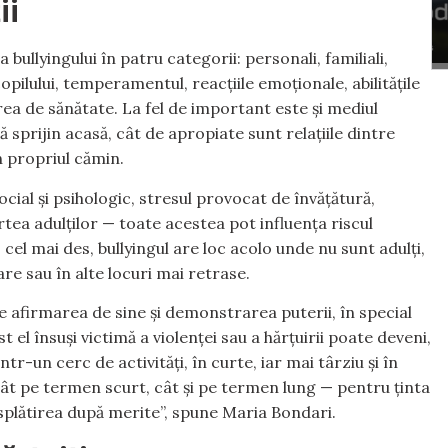
ii
bullyingului în patru categorii: personali, familiali,
copilului, temperamentul, reacțiile emoționale, abilitățile
rea de sănătate. La fel de important este și mediul
stă sprijin acasă, cât de apropiate sunt relațiile dintre
în propriul cămin.
ocial și psihologic, stresul provocat de învățătură,
partea adulților — toate acestea pot influența riscul
i: cel mai des, bullyingul are loc acolo unde nu sunt adulți,
are sau în alte locuri mai retrase.
ste afirmarea de sine și demonstrarea puterii, în special
 el însuși victimă a violenței sau a hărțuirii poate deveni,
r-un cerc de activități, în curte, iar mai târziu și în
tât pe termen scurt, cât și pe termen lung — pentru ținta
răsplătirea după merite”, spune Maria Bondari.