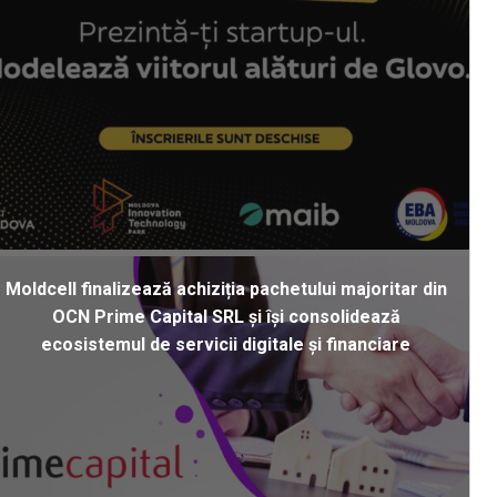
Moldcell finalizează achiziția pachetului majoritar din
OCN Prime Capital SRL și își consolidează
ecosistemul de servicii digitale și financiare