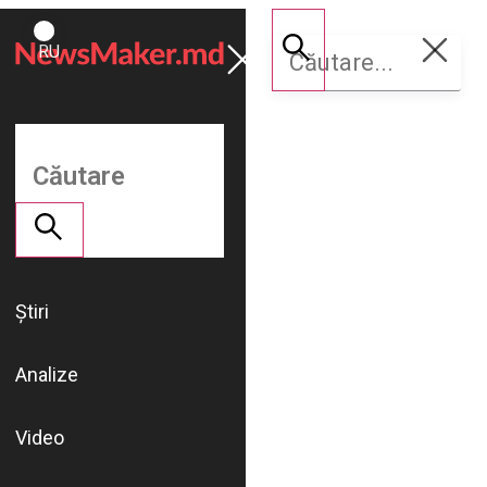
ROMÂNĂ
Susține
RU
NM
Știri
Analize
Video