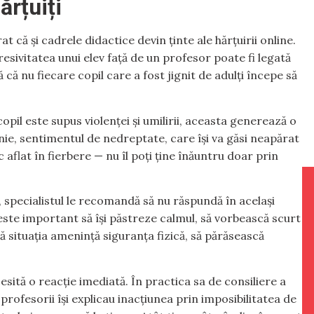
ărțuiți
 că și cadrele didactice devin ținte ale hărțuirii online.
esivitatea unui elev față de un profesor poate fi legată
ă că nu fiecare copil care a fost jignit de adulți începe să
pil este supus violenței și umilirii, aceasta generează o
ânie, sentimentul de nedreptate, care își va găsi neapărat
c aflat în fierbere — nu îl poți ține înăuntru doar prin
, specialistul le recomandă să nu răspundă în același
este important să își păstreze calmul, să vorbească scurt
dacă situația amenință siguranța fizică, să părăsească
sită o reacție imediată. În practica sa de consiliere a
profesorii își explicau inacțiunea prin imposibilitatea de