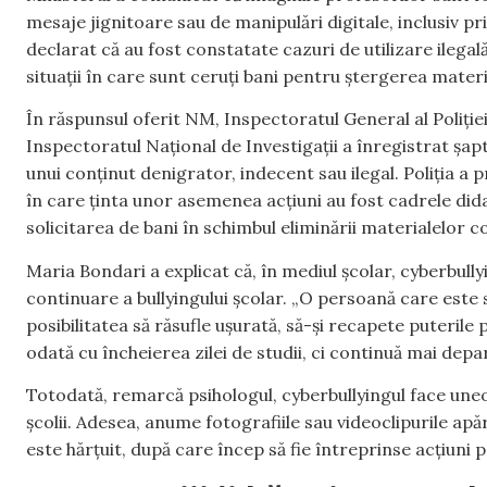
mesaje jignitoare sau de manipulări digitale, inclusiv pr
declarat că au fost constatate cazuri de utilizare ilegal
situații în care sunt ceruți bani pentru ștergerea mate
În răspunsul oferit NM, Inspectoratul General al Poliție
Inspectoratul Național de Investigații a înregistrat șap
unui conținut denigrator, indecent sau ilegal. Poliția a 
în care ținta unor asemenea acțiuni au fost cadrele dida
solicitarea de bani în schimbul eliminării materialelo
Maria Bondari a explicat că, în mediul școlar, cyberbul
continuare a bullyingului școlar. „O persoană care este s
posibilitatea să răsufle ușurată, să-și recapete puteril
odată cu încheierea zilei de studii, ci continuă mai depa
Totodată, remarcă psihologul, cyberbullyingul face uneor
școlii. Adesea, anume fotografiile sau videoclipurile apă
este hărțuit, după care încep să fie întreprinse acțiuni