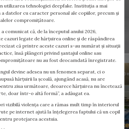
in utilizarea tehnologiei deepfake. Instituția a mai
ă a datelor cu caracter personal ale copiilor, precum și
rialelor compromițătoare.
i a comunicat că, de la începutul anului 2026,
te cazuri legate de hărțuirea online și de răspândirea
precizat că printre aceste cazuri s-au numărat și situații
ctice, însă plângeri privind șantajul online sau
r compromițătoare nu au fost deocamdată înregistrate.
lyingul devine adesea nu un fenomen separat, ci o
upusă hărțuirii la școală, ajungând acasă, nu are
e pentru ziua următoare, deoarece hărțuirea nu încetează
rte, doar într-o altă formă”, a adăugat ea.
i vizibilă violența care a rămas mult timp în interiorul
rute pe internet ajută la înțelegerea faptului că un copil
 pentru protejarea acestuia.