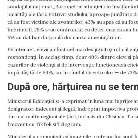
sondajului național „Barometrul situației din învățământul 
localități ale țării. Potrivit studiului, aproape jumătate
că au fost victime ale zvonurilor, 43% au spus că au fost l
îmbrânciți, 25% s-au confruntat cu deteriorarea sau fur
6% au dat bani la școală din cauza amenințărilor.
Pe internet, elevii au fost cel mai des jigniți și ridicul
respondenți. În același timp, doar 40% dintre elevi și 
cazurilor de violență și de intervenție funcționează efic
împărtășită de 64%, iar în rândul directorilor — de 73%
După ore, hărțuirea nu se ter
Ministerul Educației și-a exprimat în luna mai îngrijora
denigrator, indecent și ilegal, îndreptat împotriva profesor
din mai multe regiuni ale țării, inclusiv din Chișinău, Tar
frecvent cu TikTok și Telegram.
Ministerul a comunicat că imaginile profesorilor sunt f