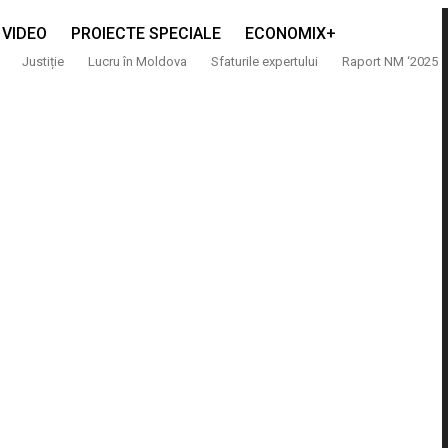
VIDEO
PROIECTE SPECIALE
ECONOMIX+
Justiție
Lucru în Moldova
Sfaturile expertului
Raport NM ‘2025