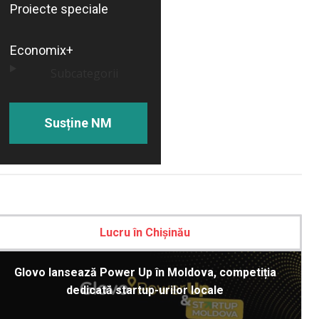
Proiecte speciale
Economix+
Subcategorii
Susține NM
Lucru în Chișinău
Glovo lansează Power Up în Moldova, competiția
dedicată startup-urilor locale