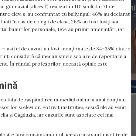
gimnazial și liceal”, realizat în 110 școli din 71 de
 dintre elevi s-au confruntat cu bullyingul: 46% au declarat
uați în râs de colegii de clasă, 26% au fost loviți sau
tul bunurilor personale, 18% au primit amenințări, iar
izați — astfel de cazuri au fost menționate de 34–35% dintre
părinți consideră că mecanismele școlare de raportare a
ient. În rândul profesorilor, această opinie este
.
mină
rea față de răspândirea în mediul online a unui conținut
ilor și elevilor. Potrivit instituției, sesizările au venit
aclia și Găgăuzia, iar cazurile sunt asociate cel mai
olosite fără consimțământul acestora și sunt însoțite de