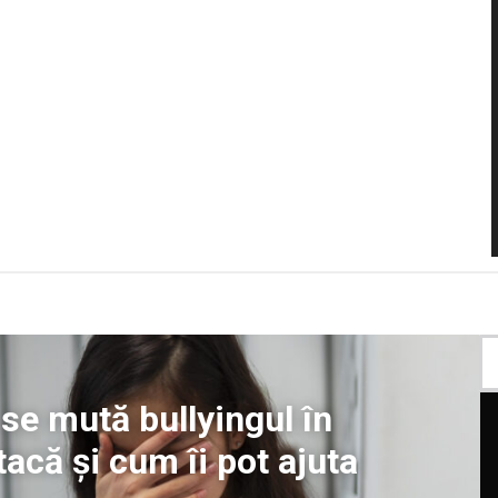
se mută bullyingul în
tacă și cum îi pot ajuta