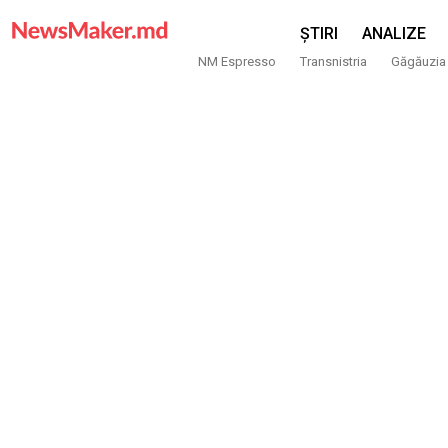
ȘTIRI
ANALIZE
NM Espresso
Transnistria
Găgăuzia