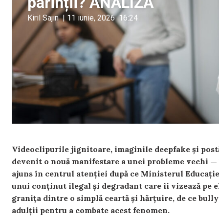
părinții? ANALIZĂ
Kiril Sajin
|
11 iunie, 2026
16:24
Videoclipurile jignitoare, imaginile deepfake și pos
devenit o nouă manifestare a unei probleme vechi — 
ajuns în centrul atenției după ce Ministerul Educației
unui conținut ilegal și degradant care îi vizează pe 
granița dintre o simplă ceartă și hărțuire, de ce bully
adulții pentru a combate acest fenomen.