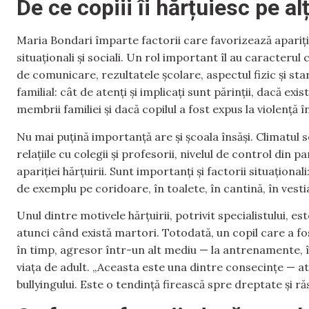
De ce copiii îi hărțuiesc pe alț
Maria Bondari împarte factorii care favorizează apariția 
situaționali și sociali. Un rol important îl au caracterul 
de comunicare, rezultatele școlare, aspectul fizic și sta
familial: cât de atenți și implicați sunt părinții, dacă exi
membrii familiei și dacă copilul a fost expus la violență 
Nu mai puțină importanță are și școala însăși. Climatul s
relațiile cu colegii și profesorii, nivelul de control din 
apariției hărțuirii. Sunt importanți și factorii situațional
de exemplu pe coridoare, în toalete, în cantină, în vesti
Unul dintre motivele hărțuirii, potrivit specialistului, e
atunci când există martori. Totodată, un copil care a fost
în timp, agresor într-un alt mediu — la antrenamente, înt
viața de adult. „Aceasta este una dintre consecințe — a
bullyingului. Este o tendință firească spre dreptate și 