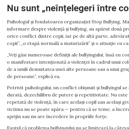
Nu sunt „neînțelegeri între co
Psihologul și fondatoarea organizației Stop Bullying, Ma
informare despre violență și bullying, au apărut două p
orice conflict dintre copii, iar pe de altă parte, adevăr
copii”, „o etapă normală a maturizării” și o situație cu ca
„Veți găsi numeroase definiții ale bullyingului, însă eu 
o manifestare intenționată a violenței în cadrul unui co
de a umili demnitatea unei alte persoane sau a unui gr
de persoane”, explică ea.
Potrivit psihologului, un conflict obișnuit și bullyingul s
durată, dezechilibru de putere și repetitivitate. Nu es
repetată de violență, în care același copil sau același gr
victima nu se poate apăra — pentru că se teme, a încerc
sprijin sau nu are încredere în propriile forțe.
Faptul că problema bullyingului nu se limitează la câte