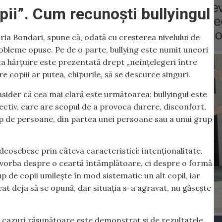
pii”. Cum recunoști bullyingul
ria Bondari, spune că, odată cu creșterea nivelului de
robleme opuse. Pe de o parte, bullying este numit uneori
ata hărțuire este prezentată drept „neînțelegeri între
re copiii ar putea, chipurile, să se descurce singuri.
consider că cea mai clară este următoarea: bullyingul este
lectiv, care are scopul de a provoca durere, disconfort,
up de persoane, din partea unei persoane sau a unui grup
e deosebesc prin câteva caracteristici: intenționalitate,
te vorba despre o ceartă întâmplătoare, ci despre o formă
up de copii umilește în mod sistematic un alt copil, iar
at deja să se opună, dar situația s-a agravat, nu găsește
va cazuri răsunătoare este demonstrat și de rezultatele