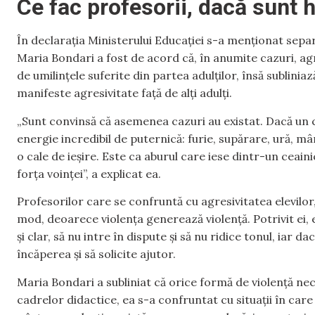
Ce fac profesorii, dacă sunt h
În declarația Ministerului Educației s-a menționat separat
Maria Bondari a fost de acord că, în anumite cazuri, agr
de umilințele suferite din partea adulților, însă subliniaz
manifeste agresivitate față de alți adulți.
„Sunt convinsă că asemenea cazuri au existat. Dacă un co
energie incredibil de puternică: furie, supărare, ură, m
o cale de ieșire. Este ca aburul care iese dintr-un ceaini
forța voinței”, a explicat ea.
Profesorilor care se confruntă cu agresivitatea elevilor
mod, deoarece violența generează violență. Potrivit ei, 
și clar, să nu intre în dispute și să nu ridice tonul, iar 
încăperea și să solicite ajutor.
Maria Bondari a subliniat că orice formă de violență nece
cadrelor didactice, ea s-a confruntat cu situații în care 