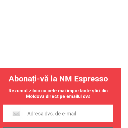
Abonați-vă la NM Espresso
Rezumat zilnic cu cele mai importante știri din
Moldova direct pe emailul dvs