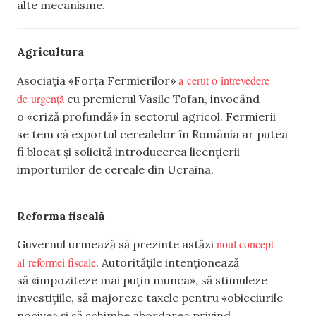
alte mecanisme.
Agricultura
a cerut o întrevedere
Asociația «Forța Fermierilor»
de urgență
cu premierul Vasile Tofan, invocând
o «criză profundă» în sectorul agricol. Fermierii
se tem că exportul cerealelor în România ar putea
fi blocat și solicită introducerea licențierii
importurilor de cereale din Ucraina.
Reforma fiscală
noul concept
Guvernul urmează să prezinte astăzi
al reformei fiscale
. Autoritățile intenționează
să «impoziteze mai puțin munca», să stimuleze
investițiile, să majoreze taxele pentru «obiceiurile
nocive» și să schimbe abordarea privind