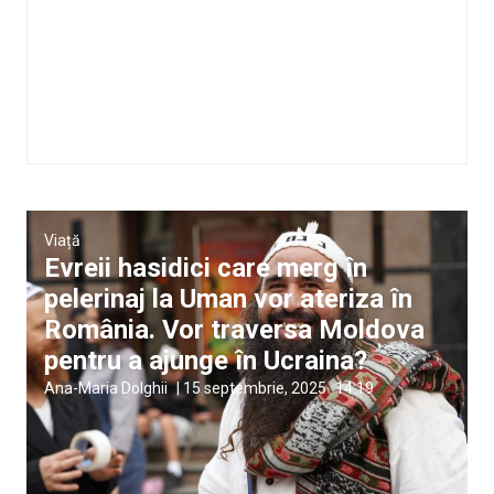
Viață
Evreii hasidici care merg în
pelerinaj la Uman vor ateriza în
România. Vor traversa Moldova
pentru a ajunge în Ucraina?
Ana-Maria Dolghii
|
15 septembrie, 2025
14:19