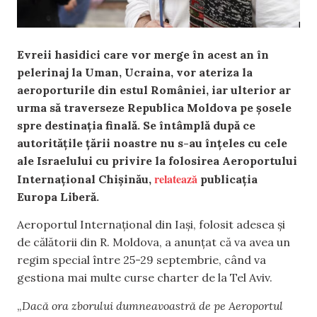
Evreii hasidici care vor merge în acest an în
pelerinaj la Uman, Ucraina, vor ateriza la
aeroporturile din estul României, iar ulterior ar
urma să traverseze Republica Moldova pe șosele
spre destinația finală. Se întâmplă după ce
autoritățile țării noastre nu s-au înțeles cu cele
ale Israelului cu privire la folosirea Aeroportului
relatează
Internațional Chișinău,
publicația
Europa Liberă.
Aeroportul Internațional din Iași, folosit adesea și
de călătorii din R. Moldova, a anunțat că va avea un
regim special între 25-29 septembrie, când va
gestiona mai multe curse charter de la Tel Aviv.
„
Dacă ora zborului dumneavoastră de pe Aeroportul