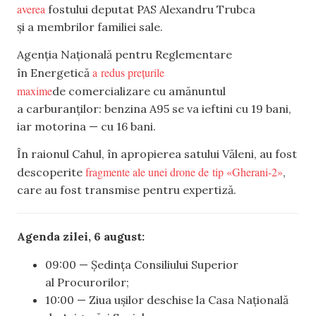
averea
fostului deputat PAS Alexandru Trubca
și a membrilor familiei sale.
Agenția Națională pentru Reglementare
a redus prețurile
în Energetică
maxime
de comercializare cu amănuntul
a carburanților: benzina A95 se va ieftini cu 19 bani,
iar motorina — cu 16 bani.
În raionul Cahul, în apropierea satului Văleni, au fost
fragmente ale unei drone de tip «Gherani-2»
descoperite
,
care au fost transmise pentru expertiză.
Agenda zilei, 6 august:
09:00 — Ședința Consiliului Superior
al Procurorilor;
10:00 — Ziua ușilor deschise la Casa Națională