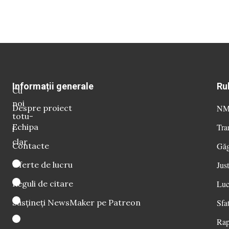
Informații generale
Ru
Cu
noi
Despre proiect
NM 
totu-
Echipa
Tra
i
clar
Contacte
Găg
Oferte de lucru
Just
Reguli de citare
Luc
Susțineți NewsMaker pe Patreon
Sfat
Rap