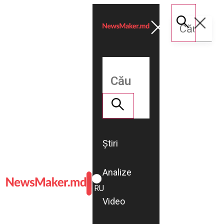
Știri
Analize
ROMÂNĂ
RU
Video