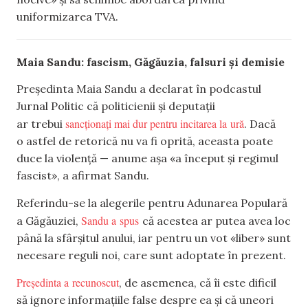
uniformizarea TVA.
Maia Sandu: fascism, Găgăuzia, falsuri și demisie
Președinta Maia Sandu a declarat în podcastul
Jurnal Politic că politicienii și deputații
sancționați mai dur pentru incitarea la ură
ar trebui
. Dacă
o astfel de retorică nu va fi oprită, aceasta poate
duce la violență — anume așa «a început și regimul
fascist», a afirmat Sandu.
Referindu-se la alegerile pentru Adunarea Populară
Sandu a spus
a Găgăuziei,
că acestea ar putea avea loc
până la sfârșitul anului, iar pentru un vot «liber» sunt
necesare reguli noi, care sunt adoptate în prezent.
Președinta a recunoscut
, de asemenea, că îi este dificil
să ignore informațiile false despre ea și că uneori