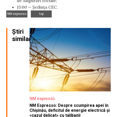
de Asigurări Sociale;
15:00 — Ședința CEC.
,
NM espresso
top
Știri
similare
NM espresso
NM Espresso: Despre scumpirea apei în
Chișinău, deficitul de energie electrică și
«cazul delicat» cu talibanii