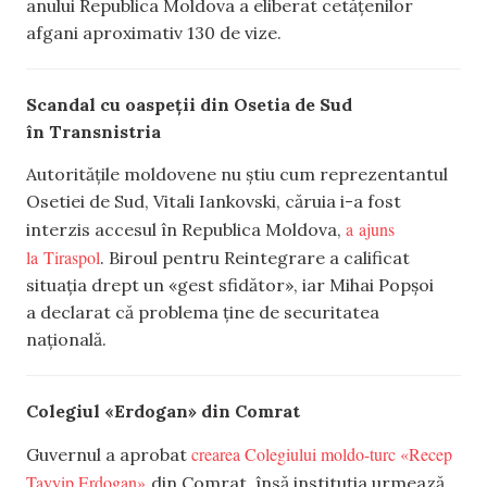
anului Republica Moldova a eliberat cetățenilor
afgani aproximativ 130 de vize.
Scandal cu oaspeții din Osetia de Sud
în Transnistria
Autoritățile moldovene nu știu cum reprezentantul
Osetiei de Sud, Vitali Iankovski, căruia i-a fost
a ajuns
interzis accesul în Republica Moldova,
la Tiraspol
. Biroul pentru Reintegrare a calificat
situația drept un «gest sfidător», iar Mihai Popșoi
a declarat că problema ține de securitatea
națională.
Colegiul «Erdogan» din Comrat
crearea Colegiului moldo-turc «Recep
Guvernul a aprobat
Tayyip Erdogan»
din Comrat, însă instituția urmează