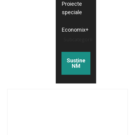
Proiecte
speciale
Economix+
Subcategorii
Susține
NM