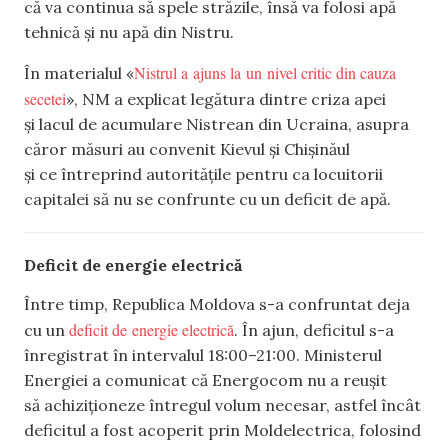
că va continua să spele străzile, însă va folosi apă
tehnică și nu apă din Nistru.
Nistrul a ajuns la un nivel critic din cauza
În materialul «
secetei
», NM a explicat legătura dintre criza apei
și lacul de acumulare Nistrean din Ucraina, asupra
căror măsuri au convenit Kievul și Chișinăul
și ce întreprind autoritățile pentru ca locuitorii
capitalei să nu se confrunte cu un deficit de apă.
Deficit de energie electrică
Între timp, Republica Moldova s-a confruntat deja
deficit de energie electrică
cu un
. În ajun, deficitul s-a
înregistrat în intervalul 18:00–21:00. Ministerul
Energiei a comunicat că Energocom nu a reușit
să achiziționeze întregul volum necesar, astfel încât
deficitul a fost acoperit prin Moldelectrica, folosind