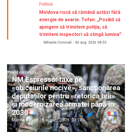
Politică
Moldova riscă să rămână astăzi fără
energie de avarie. Tofan: „Posibil să
ajungem să trimitem poliția, să
trimitem inspectori să stingă lumina”
Mihaela Conovali
-
06 aug. 2026
08:55
NM espresso
NM Espresso: taxe pe
«obiceiurile nocive», sancționarea
deputaților pentru «retorica urii»
și modernizarea armatei până în
2030
Marina Ghilien
|
6 august, 2026
08:18