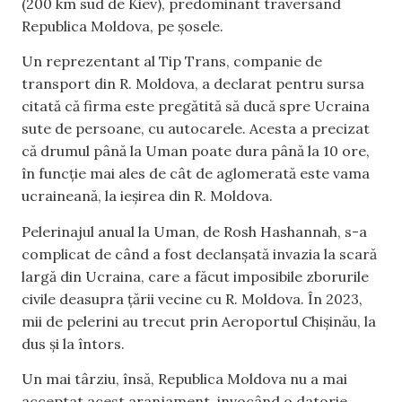
(200 km sud de Kiev), predominant traversând
Republica Moldova, pe șosele.
Un reprezentant al Tip Trans, companie de
transport din R. Moldova, a declarat pentru sursa
citată că firma este pregătită să ducă spre Ucraina
sute de persoane, cu autocarele. Acesta a precizat
că drumul până la Uman poate dura până la 10 ore,
în funcție mai ales de cât de aglomerată este vama
ucraineană, la ieșirea din R. Moldova.
Pelerinajul anual la Uman, de Rosh Hashannah, s-a
complicat de când a fost declanșată invazia la scară
largă din Ucraina, care a făcut imposibile zborurile
civile deasupra țării vecine cu R. Moldova. În 2023,
mii de pelerini au trecut prin Aeroportul Chișinău, la
dus și la întors.
Un mai târziu, însă, Republica Moldova nu a mai
acceptat acest aranjament, invocând o datorie