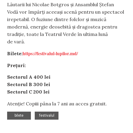
Lăutarii lui Nicolae Botgros și Ansamblul Ștefan
Vodă vor împărți aceeași scenă pentru un spectacol
irepetabil. O fuziune dintre folclor și muzică
modernă, energie deosebită și dragostea pentru
tradiție, toate la Teatrul Verde în ultima lună
de vară.
https://festivalul-lupilor.md/
Bilete:
Prețuri:
Sectorul A 400 lei
Sectorul B 300 lei
Sectorul C 200 lei
Atenție! Copiii pâna la 7 ani au acces gratuit.
,
bilete
festivalul