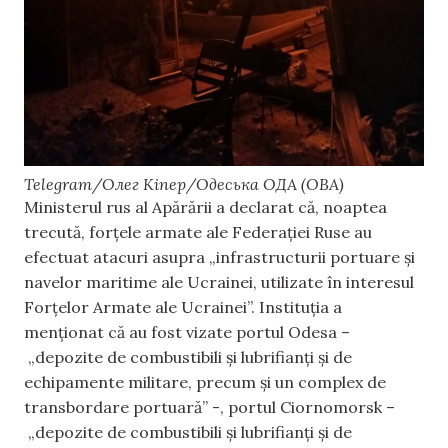
Telegram/Олег Кіпер/Одеська ОДА (ОВА)
Ministerul rus al Apărării a declarat că, noaptea
trecută, forțele armate ale Federației Ruse au
efectuat atacuri asupra „infrastructurii portuare și
navelor maritime ale Ucrainei, utilizate în interesul
Forțelor Armate ale Ucrainei”. Instituția a
menționat că au fost vizate portul Odesa –
„depozite de combustibili și lubrifianți și de
echipamente militare, precum și un complex de
transbordare portuară” -, portul Ciornomorsk –
„depozite de combustibili și lubrifianți și de