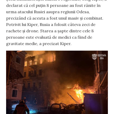
declarat că cel puțin 8 persoane au fost rănite în
urma atacului Rusiei asupra regiunii Odesa,
precizând că acesta a fost unul masiv și combinat.
Potrivit lui Kiper, Rusia a folosit câteva zeci de
rachete și drone. Starea a șapte dintre cele 8
persoane este evaluată de medici ca fiind de
gravitate medie, a precizat Kiper.