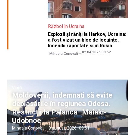
Război în Ucraina
Explozii și răniți la Harkov, Ucraina:
a fost vizat un bloc de locuințe.
Incendii raportate și în Rusia
02.04.2026 08:52
Mihaela Conovali
Viață
Moldovenii, îndemnați să evite
deplasările în regiunea Odesa.
Restricții la Palanca–Maiaki-
Udobnoe
Mihaela Conovali
|
9 august, 2026
09:51