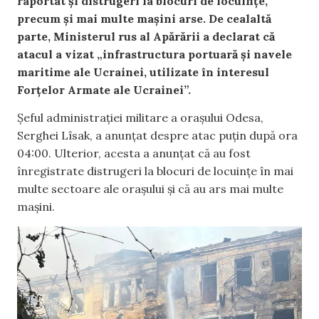
raportat și distrugeri la blocuri de locuințe,
precum și mai multe mașini arse. De cealaltă
parte, Ministerul rus al Apărării a declarat că
atacul a vizat „infrastructura portuară și navele
maritime ale Ucrainei, utilizate în interesul
Forțelor Armate ale Ucrainei”.
Șeful administrației militare a orașului Odesa,
Serghei Lîsak, a anunțat despre atac puțin după ora
04:00. Ulterior, acesta a anunțat că au fost
înregistrate distrugeri la blocuri de locuințe în mai
multe sectoare ale orașului și că au ars mai multe
mașini.