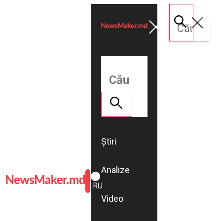
Știri
Analize
ROMÂNĂ
RU
Video