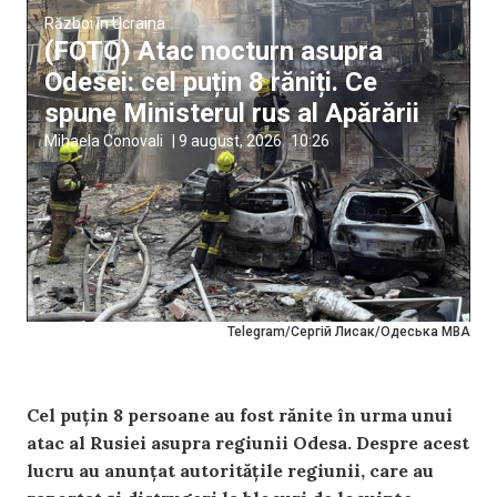
Război în Ucraina
(FOTO) Atac nocturn asupra
Odesei: cel puțin 8 răniți. Ce
spune Ministerul rus al Apărării
Mihaela Conovali
|
9 august, 2026
10:26
Telegram/Сергій Лисак/Одеська МВА
Cel puțin 8 persoane au fost rănite în urma unui
atac al Rusiei asupra regiunii Odesa. Despre acest
lucru au anunțat autoritățile regiunii, care au