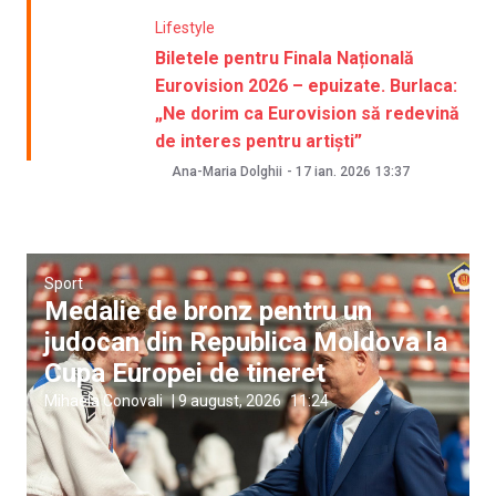
Lifestyle
Biletele pentru Finala Națională
Eurovision 2026 – epuizate. Burlaca:
„Ne dorim ca Eurovision să redevină
de interes pentru artiști”
Ana-Maria Dolghii
-
17 ian. 2026
13:37
Sport
Medalie de bronz pentru un
judocan din Republica Moldova la
Cupa Europei de tineret
Mihaela Conovali
|
9 august, 2026
11:24