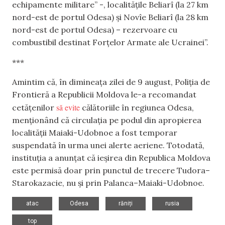
echipamente militare” -, localitățile Beliarî (la 27 km
nord-est de portul Odesa) și Novîe Beliarî (la 28 km
nord-est de portul Odesa) – rezervoare cu
combustibil destinat Forțelor Armate ale Ucrainei”.
***
Amintim că, în dimineața zilei de 9 august, Poliția de
Frontieră a Republicii Moldova le-a recomandat
să evite
cetățenilor
călătoriile în regiunea Odesa,
menționând că circulația pe podul din apropierea
localității Maiaki-Udobnoe a fost temporar
suspendată în urma unei alerte aeriene. Totodată,
instituția a anunțat că ieșirea din Republica Moldova
este permisă doar prin punctul de trecere Tudora–
Starokazacie, nu și prin Palanca–Maiaki-Udobnoe.
,
,
,
,
atac
Odesa
răniți
rusia
top