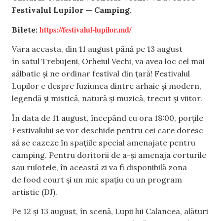
Festivalul Lupilor — Camping.
https://festivalul-lupilor.md/
Bilete:
Vara aceasta, din 11 august până pe 13 august
în satul Trebujeni, Orheiul Vechi, va avea loc cel mai
sălbatic și ne ordinar festival din țară! Festivalul
Lupilor e despre fuziunea dintre arhaic și modern,
legendă și mistică, natură și muzică, trecut și viitor.
În data de 11 august, începând cu ora 18:00, porțile
Festivalului se vor deschide pentru cei care doresc
să se cazeze în spațiile special amenajate pentru
camping. Pentru doritorii de a-și amenaja corturile
sau rulotele, în această zi va fi disponibilă zona
de food court și un mic spațiu cu un program
artistic (DJ).
Pe 12 și 13 august, în scenă, Lupii lui Calancea, alături