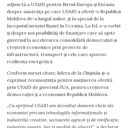
adjunctă a USAID pentru Biroul Europa și Eurasia,
despre asistența pe care USAID a oferit-o Republicii
Moldova de-a lungul anilor, și în special de la
începutul invaziei Rusiei în Ucraina. La fel, s-a vorbit
și despre noi posibilități de finanțare care să ajute
guvernul la accelerarea consolidării democrației și
creșterii economice prin proiecte de
infrastructură, transport și cele care sporesc
reziliența energetică.
Conform sursei citate, lidera de la Chișinău și-a
exprimat recunoștința pentru susținerea oferită
prin USAID de guvernul SUA, pentru creșterea
democrației și a economiei Republicii Moldova.
„Cu sprijinul USAID am dezvoltat domenii cheie ale
economiei precum tehnologiile informaționale și
industriile creative, sectoarele agricol și de vinificație,
industria ușoară, dar și mediul de afaceri”
, a declarat