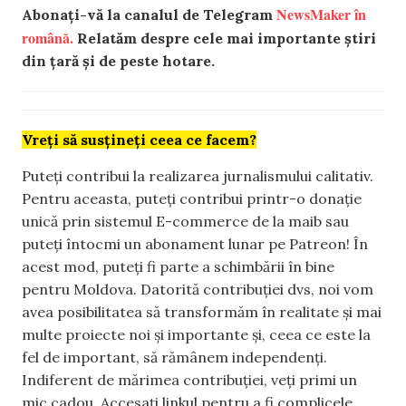
NewsMaker în
Abonați-vă la canalul de Telegram
română.
Relatăm despre cele mai importante știri
din țară și de peste hotare.
Vreți să susțineți ceea ce facem?
Puteți contribui la realizarea jurnalismului calitativ.
Pentru aceasta, puteți contribui printr-o donație
unică prin sistemul E-commerce de la maib sau
puteți întocmi un abonament lunar pe Patreon! În
acest mod, puteți fi parte a schimbării în bine
pentru Moldova. Datorită contribuției dvs, noi vom
avea posibilitatea să transformăm în realitate și mai
multe proiecte noi și importante și, ceea ce este la
fel de important, să rămânem independenți.
Indiferent de mărimea contribuției, veți primi un
mic cadou. Accesați linkul pentru a fi complicele