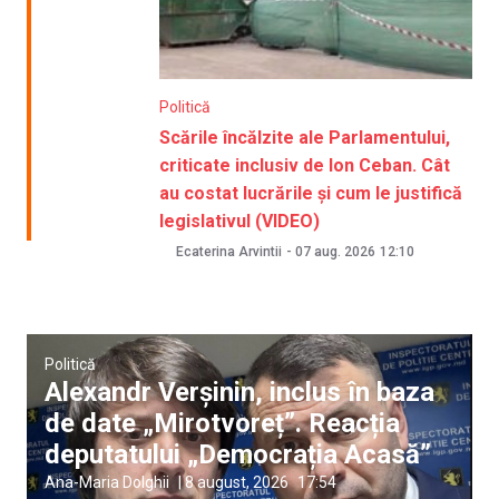
Politică
Scările încălzite ale Parlamentului,
criticate inclusiv de Ion Ceban. Cât
au costat lucrările și cum le justifică
legislativul (VIDEO)
Ecaterina Arvintii
-
07 aug. 2026
12:10
Politică
Alexandr Verșinin, inclus în baza
de date „Mirotvoreț”. Reacția
deputatului „Democrația Acasă”
Ana-Maria Dolghii
|
8 august, 2026
17:54