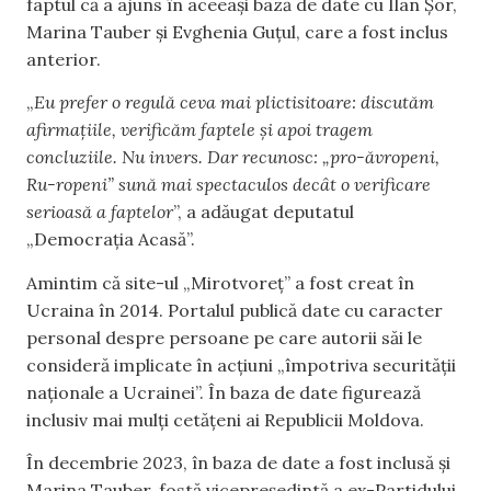
faptul că a ajuns în aceeași bază de date cu Ilan Șor,
Marina Tauber și Evghenia Guțul, care a fost inclus
anterior.
„
Eu prefer o regulă ceva mai plictisitoare: discutăm
afirmațiile, verificăm faptele și apoi tragem
concluziile. Nu invers. Dar recunosc: „pro-ăvropeni,
Ru-ropeni” sună mai spectaculos decât o verificare
serioasă a faptelor
”, a adăugat deputatul
„Democrația Acasă”.
Amintim că site-ul „Mirotvoreț” a fost creat în
Ucraina în 2014. Portalul publică date cu caracter
personal despre persoane pe care autorii săi le
consideră implicate în acțiuni „împotriva securității
naționale a Ucrainei”. În baza de date figurează
inclusiv mai mulți cetățeni ai Republicii Moldova.
În decembrie 2023, în baza de date a fost inclusă și
Marina Tauber, fostă vicepreședintă a ex-Partidului