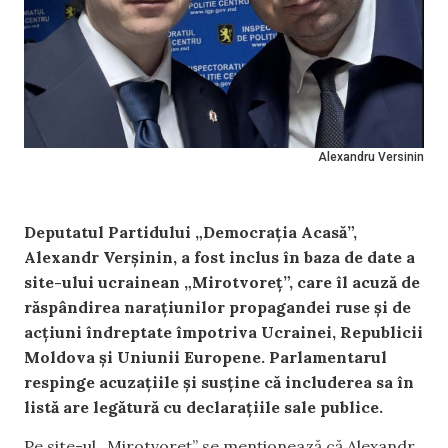
Alexandru Versinin
Deputatul Partidului „Democrația Acasă”,
Alexandr Verșinin, a fost inclus în baza de date a
site-ului ucrainean „Mirotvoreț”, care îl acuză de
răspândirea narațiunilor propagandei ruse și de
acțiuni îndreptate împotriva Ucrainei, Republicii
Moldova și Uniunii Europene. Parlamentarul
respinge acuzațiile și susține că includerea sa în
listă are legătură cu declarațiile sale publice.
Pe site-ul „Mirotvoreț” se menționează că Alexandr