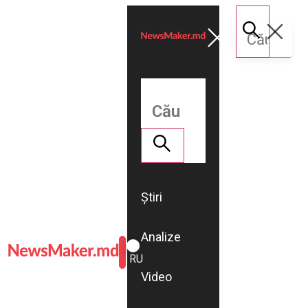
Știri
Analize
ROMÂNĂ
RU
Video