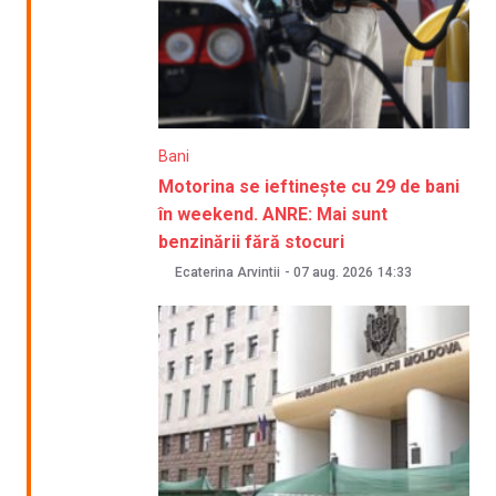
Bani
Motorina se ieftinește cu 29 de bani
în weekend. ANRE: Mai sunt
benzinării fără stocuri
Ecaterina Arvintii
-
07 aug. 2026
14:33