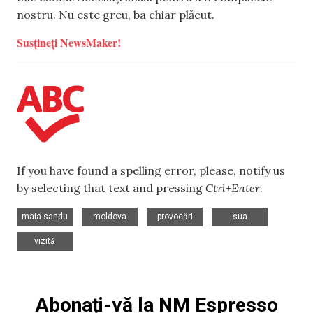
nostru. Nu este greu, ba chiar plăcut.
Susțineți NewsMaker!
If you have found a spelling error, please, notify us
by selecting that text and pressing
Ctrl+Enter
.
,
,
,
,
maia sandu
moldova
provocări
sua
vizită
Abonați-vă la NM Espresso