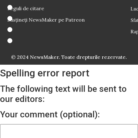
Reguli de citare
Luc
Susțineți NewsMaker pe Patreon
Sfat
Rap
© 2024 NewsMaker. Toate drepturile rezervate.
Spelling error report
The following text will be sent to
our editors:
Your comment (optional):