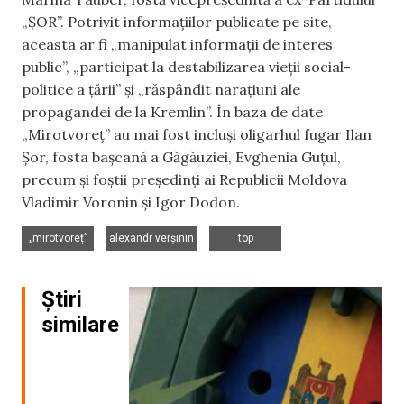
„ȘOR”. Potrivit informațiilor publicate pe site,
aceasta ar fi „manipulat informații de interes
public”, „participat la destabilizarea vieții social-
politice a țării” și „răspândit narațiuni ale
propagandei de la Kremlin”. În baza de date
„Mirotvoreț” au mai fost incluși oligarhul fugar Ilan
Șor, fosta bașcană a Găgăuziei, Evghenia Guțul,
precum și foștii președinți ai Republicii Moldova
Vladimir Voronin și Igor Dodon.
,
,
„mirotvoreț”
alexandr verșinin
top
Știri
similare