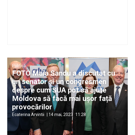
Politică
FOTO Maia Sandu a discutat cu
un senator și un congresmen
despre cum SUA pot să ajute
Moldova să facă mai ușor față
provocărilor
Ecaterina Arvintii
|
14 mai, 2023
11:28