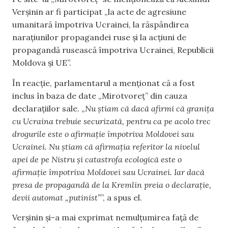
Verșinin ar fi participat „la acte de agresiune
umanitară împotriva Ucrainei, la răspândirea
narațiunilor propagandei ruse și la acțiuni de
propagandă rusească împotriva Ucrainei, Republicii
Moldova și UE”.
În reacție, parlamentarul a menționat că a fost
inclus în baza de date „Mirotvoreț” din cauza
declarațiilor sale. „
Nu știam că dacă afirmi că granița
cu Ucraina trebuie securizată, pentru ca pe acolo trec
drogurile este o afirmație împotriva Moldovei sau
Ucrainei. Nu știam că afirmația referitor la nivelul
apei de pe Nistru și catastrofa ecologică este o
afirmație împotriva Moldovei sau Ucrainei. Iar dacă
presa de propagandă de la Kremlin preia o declarație,
devii automat „putinist”
”, a spus el.
Verșinin și-a mai exprimat nemulțumirea față de