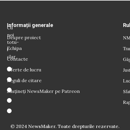
Informații generale
Ru
Cu
noi
Despre proiect
NM 
totu-
Echipa
Tra
i
clar
Contacte
Găg
Oferte de lucru
Just
Reguli de citare
Luc
Susțineți NewsMaker pe Patreon
Sfat
Rap
© 2024 NewsMaker. Toate drepturile rezervate.