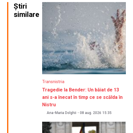
Știri
similare
Transnistria
Tragedie la Bender: Un băiat de 13
ani s-a înecat în timp ce se scălda în
Nistru
Ana-Maria Dolghii
-
08 aug. 2026
15:35