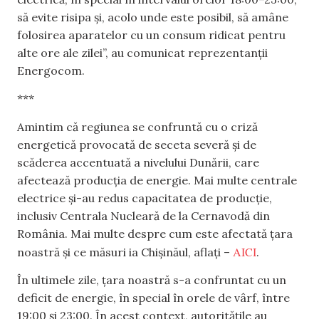
să evite risipa și, acolo unde este posibil, să amâne
folosirea aparatelor cu un consum ridicat pentru
alte ore ale zilei”, au comunicat reprezentanții
Energocom.
***
Amintim că regiunea se confruntă cu o criză
energetică provocată de seceta severă și de
scăderea accentuată a nivelului Dunării, care
afectează producția de energie. Mai multe centrale
electrice și-au redus capacitatea de producție,
inclusiv Centrala Nucleară de la Cernavodă din
România. Mai multe despre cum este afectată țara
AICI
noastră și ce măsuri ia Chișinăul, aflați –
.
În ultimele zile, țara noastră s-a confruntat cu un
deficit de energie, în special în orele de vârf, între
19:00 și 23:00. În acest context, autoritățile au