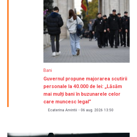
Bani
Guvernul propune majorarea scutirii
personale la 40.000 de lei: „Lăsăm
mai mulți bani în buzunarele celor
care muncesc legal”
Ecaterina Arvintii
-
06 aug. 2026
13:50