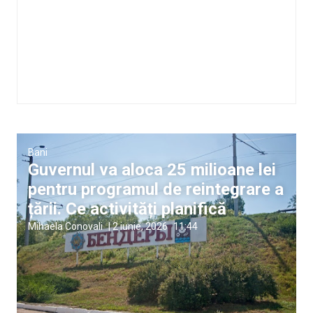
Bani
Guvernul va aloca 25 milioane lei
pentru programul de reintegrare a
țării. Ce activități planifică
Mihaela Conovali
|
2 iunie, 2026
11:44