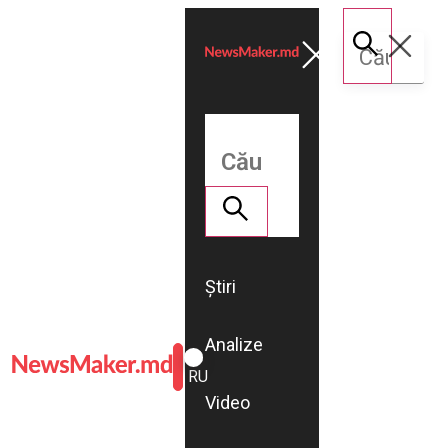
Știri
Analize
ROMÂNĂ
RU
Video