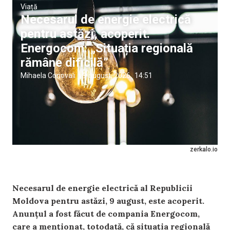
Viață
Necesarul de energie electrică
pentru astăzi, acoperit.
Energocom: „Situația regională
rămâne dificilă”
Mihaela Conovali
|
9 august, 2026
14:51
zerkalo.io
Necesarul de energie electrică al Republicii
Moldova pentru astăzi, 9 august, este acoperit.
Anunțul a fost făcut de compania Energocom,
care a menționat, totodată, că situația regională