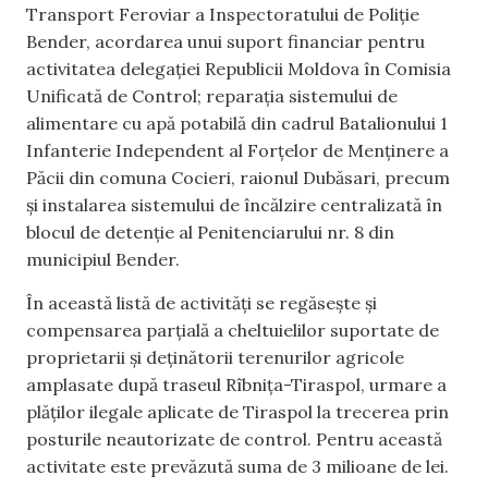
Transport Feroviar a Inspectoratului de Poliție
Bender, acordarea unui suport financiar pentru
activitatea delegației Republicii Moldova în Comisia
Unificată de Control; reparația sistemului de
alimentare cu apă potabilă din cadrul Batalionului 1
Infanterie Independent al Forțelor de Menținere a
Păcii din comuna Cocieri, raionul Dubăsari, precum
și instalarea sistemului de încălzire centralizată în
blocul de detenție al Penitenciarului nr. 8 din
municipiul Bender.
În această listă de activități se regăsește și
compensarea parțială a cheltuielilor suportate de
proprietarii și deținătorii terenurilor agricole
amplasate după traseul Rîbnița-Tiraspol, urmare a
plăților ilegale aplicate de Tiraspol la trecerea prin
posturile neautorizate de control. Pentru această
activitate este prevăzută suma de 3 milioane de lei.