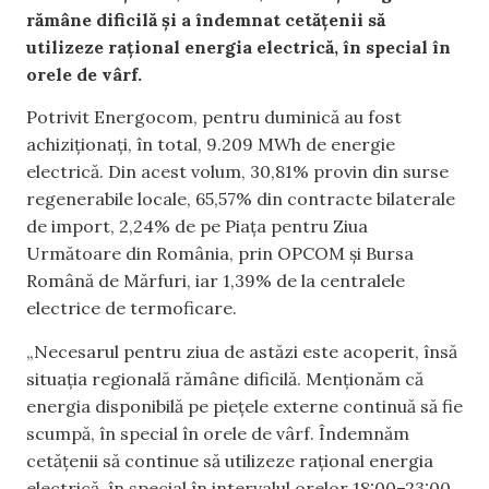
rămâne dificilă și a îndemnat cetățenii să
utilizeze rațional energia electrică, în special în
orele de vârf.
Potrivit Energocom, pentru duminică au fost
achiziționați, în total, 9.209 MWh de energie
electrică. Din acest volum, 30,81% provin din surse
regenerabile locale, 65,57% din contracte bilaterale
de import, 2,24% de pe Piața pentru Ziua
Următoare din România, prin OPCOM și Bursa
Română de Mărfuri, iar 1,39% de la centralele
electrice de termoficare.
„Necesarul pentru ziua de astăzi este acoperit, însă
situația regională rămâne dificilă. Menționăm că
energia disponibilă pe piețele externe continuă să fie
scumpă, în special în orele de vârf. Îndemnăm
cetățenii să continue să utilizeze rațional energia
electrică, în special în intervalul orelor 18:00–23:00,