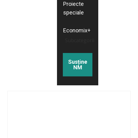
Proiecte
speciale
Economix+
Subcategorii
Susține
NM