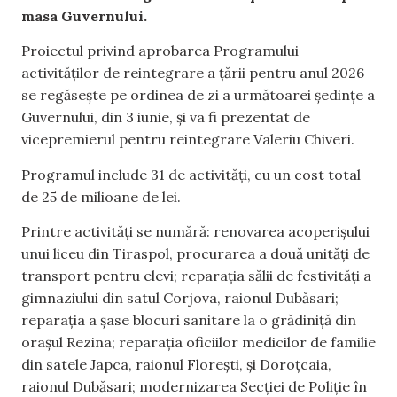
masa Guvernului.
Proiectul privind aprobarea Programului
activităților de reintegrare a țării pentru anul 2026
se regăsește pe ordinea de zi a următoarei ședințe a
Guvernului, din 3 iunie, și va fi prezentat de
vicepremierul pentru reintegrare Valeriu Chiveri.
Programul include 31 de activități, cu un cost total
de 25 de milioane de lei.
Printre activități se numără: renovarea acoperișului
unui liceu din Tiraspol, procurarea a două unități de
transport pentru elevi; reparația sălii de festivități a
gimnaziului din satul Corjova, raionul Dubăsari;
reparația a șase blocuri sanitare la o grădiniță din
orașul Rezina; reparația oficiilor medicilor de familie
din satele Japca, raionul Florești, și Doroțcaia,
raionul Dubăsari; modernizarea Secției de Poliție în