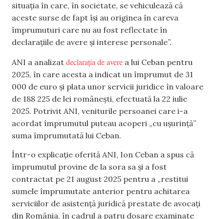
situația în care, în societate, se vehiculează că
aceste surse de fapt își au originea în careva
împrumuturi care nu au fost reflectate în
declarațiile de avere și interese personale”.
declarația de avere
ANI a analizat
a lui Ceban pentru
2025, în care acesta a indicat un împrumut de 31
000 de euro și plata unor servicii juridice în valoare
de 188 225 de lei românești, efectuată la 22 iulie
2025. Potrivit ANI, veniturile persoanei care i-a
acordat împrumutul puteau acoperi „cu ușurință”
suma împrumutată lui Ceban.
Într-o explicație oferită ANI, Ion Ceban a spus că
împrumutul provine de la sora sa și a fost
contractat pe 21 august 2025 pentru a „restitui
sumele împrumutate anterior pentru achitarea
serviciilor de asistență juridică prestate de avocați
din România, în cadrul a patru dosare examinate