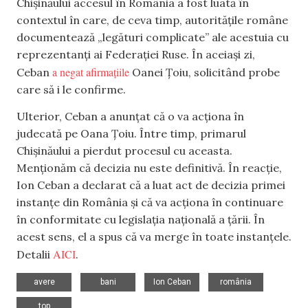
Chișinăului accesul în România a fost luată în
contextul în care, de ceva timp, autoritățile române
documentează „legături complicate” ale acestuia cu
reprezentanți ai Federației Ruse. În aceiași zi,
a negat afirmațiile
Ceban
Oanei Țoiu, solicitând probe
care să i le confirme.
Ulterior, Ceban a anunțat că o va acționa în
judecată pe Oana Țoiu. Între timp, primarul
Chișinăului a pierdut procesul cu aceasta.
Menționăm că decizia nu este definitivă. În reacție,
Ion Ceban a declarat că a luat act de decizia primei
instanțe din România și că va acționa în continuare
în conformitate cu legislația națională a țării. În
acest sens, el a spus că va merge în toate instanțele.
AICI
Detalii
.
,
,
,
,
avere
bani
Ion Ceban
românia
top