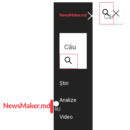
Știri
Analize
ROMÂNĂ
RU
Video