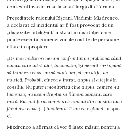
contextul invaziei ruse la scară largă din Ucraina.
Președintele raionului Rîșcani, Vladimir Mizdrenco,
a declarat că incidentul ar fi fost provocat de un
„dispozitiv inteligent” instalat în instituție, care
poate executa comenzi vocale rostite de persoane
aflate în apropiere.
„
De mai multe ori ne-am confruntat cu problema când
cineva care intră aici, în consiliu, își permit să-i spună
să intoneze ceva sau să cânte un fel sau altfel de
muzică. Probabil, cineva a intrat, a spus și a ieșit din
consiliu. Nu putem monitoriza cine a spus, camere nu
lucrează, nu avem dreptul să filmăm oamenii care
intră. Eu sunt ferm convins că nimeni din consiliu nu a
făcut așa ceva. (…) Incidentul îl iau ca o glumă
”, a spus
el.
Mizdrenco a afirmat că vor fi luate măsuri pentru a