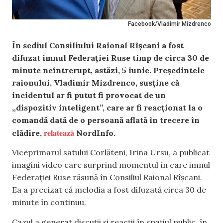
Facebook/Vladimir Mizdrenco
În sediul Consiliului Raional Rîșcani a fost
difuzat imnul Federației Ruse timp de circa 30 de
minute neîntrerupt, astăzi, 5 iunie. Președintele
raionului, Vladimir Mizdrenco, susține că
incidentul ar fi putut fi provocat de un
„dispozitiv inteligent”, care ar fi reacționat la o
comandă dată de o persoană aflată în trecere în
relatează
clădire,
NordInfo.
Viceprimarul satului Corlăteni, Irina Ursu, a publicat
imagini video care surprind momentul în care imnul
Federației Ruse răsună în Consiliul Raional Rîșcani.
Ea a precizat că melodia a fost difuzată circa 30 de
minute în continuu.
Cazul a generat discuții și reacții în spațiul public, în