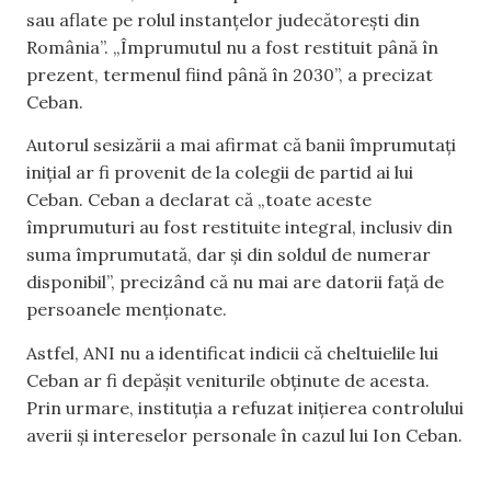
sau aflate pe rolul instanțelor judecătorești din
România”. „Împrumutul nu a fost restituit până în
prezent, termenul fiind până în 2030”, a precizat
Ceban.
Autorul sesizării a mai afirmat că banii împrumutați
inițial ar fi provenit de la colegii de partid ai lui
Ceban. Ceban a declarat că „toate aceste
împrumuturi au fost restituite integral, inclusiv din
suma împrumutată, dar și din soldul de numerar
disponibil”, precizând că nu mai are datorii față de
persoanele menționate.
Astfel, ANI nu a identificat indicii că cheltuielile lui
Ceban ar fi depășit veniturile obținute de acesta.
Prin urmare, instituția a refuzat inițierea controlului
averii și intereselor personale în cazul lui Ion Ceban.