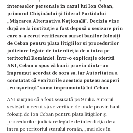
intereselor personale în cazul lui Ion Ceban,
primarul Chișinăului și liderul Partidului
„Mişcarea Alternativa Naţională”. Decizia vine
după ce la instituție a fost depusă o sesizare prin
care s-a cerut verificarea sursei banilor folosiți
de Ceban pentru plata litigiilor și procedurilor
judiciare legate de interdicția de a intra pe
teritoriul României. Într-o explicație oferită
ANI, Ceban a spus că banii provin dintr-un
împrumut acordat de sora sa, iar Autoritatea a
constatat că veniturile acesteia puteau acoperi
„cu ușurință” suma împrumutată lui Ceban.
ANI susține că a fost sesizată pe 9 iulie. Autorul
sesizării a cerut să se verifice de unde provin banii
folosiți de Ion Ceban pentru plata litigiilor și
procedurilor judiciare legate de interdicția de a
intra pe teritoriul statului român, „mai ales în