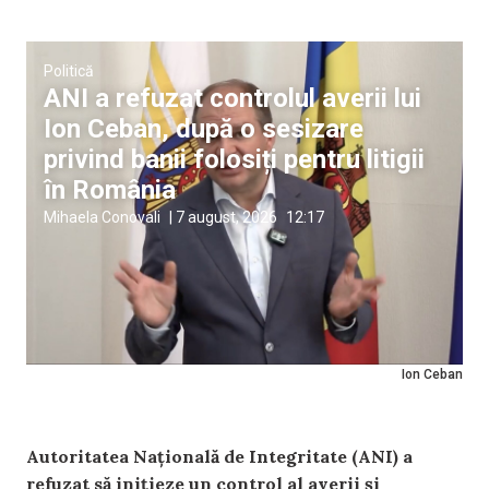
Politică
ANI a refuzat controlul averii lui
Ion Ceban, după o sesizare
privind banii folosiți pentru litigii
în România
Mihaela Conovali
|
7 august, 2026
12:17
Ion Ceban
Autoritatea Națională de Integritate (ANI) a
refuzat să inițieze un control al averii și