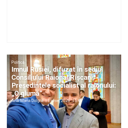
Politică
Imnul Rusiei, difuzat în sediul
Consiliului Raional Rîșcani.
Președintele socialist al raionului:
„O glumă”
Ana-Maria Dolghii
|
5 iunie, 2026
15:40