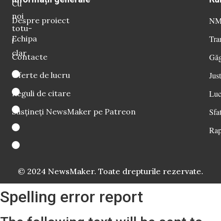
Cu
noi
Despre proiect
NM 
totu-
Echipa
Tra
i
clar
Contacte
Găg
Oferte de lucru
Just
Reguli de citare
Luc
Susțineți NewsMaker pe Patreon
Sfat
Rap
© 2024 NewsMaker. Toate drepturile rezervate.
Spelling error report