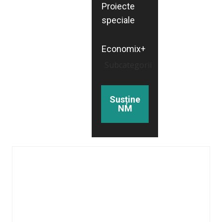
Proiecte
speciale
Economix+
Subcategorii
Susține
NM