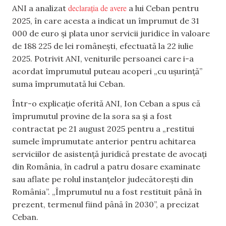
declarația de avere
ANI a analizat
a lui Ceban pentru
2025, în care acesta a indicat un împrumut de 31
000 de euro și plata unor servicii juridice în valoare
de 188 225 de lei românești, efectuată la 22 iulie
2025. Potrivit ANI, veniturile persoanei care i-a
acordat împrumutul puteau acoperi „cu ușurință”
suma împrumutată lui Ceban.
Într-o explicație oferită ANI, Ion Ceban a spus că
împrumutul provine de la sora sa și a fost
contractat pe 21 august 2025 pentru a „restitui
sumele împrumutate anterior pentru achitarea
serviciilor de asistență juridică prestate de avocați
din România, în cadrul a patru dosare examinate
sau aflate pe rolul instanțelor judecătorești din
România”. „Împrumutul nu a fost restituit până în
prezent, termenul fiind până în 2030”, a precizat
Ceban.