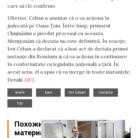
care să i le confirme.
Ulterior, Ceban a anunțat că o va acționa în
judecată pe Oana Țoiu. Între timp, primarul
Chișinăului a pierdut procesul cu aceasta.
Menționăm că decizia nu este definitivă. În reacție,
Ion Ceban a declarat că a luat act de decizia primei
instanțe din România și că va acționa în continuare
în conformitate cu legislația națională a țării. În
acest sens, el a spus că va merge în toate instanțele.
AICI
Detalii
.
,
,
,
,
avere
bani
Ion Ceban
românia
top
Похожие
материалы