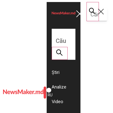
Știri
Analize
ROMÂNĂ
RU
Video