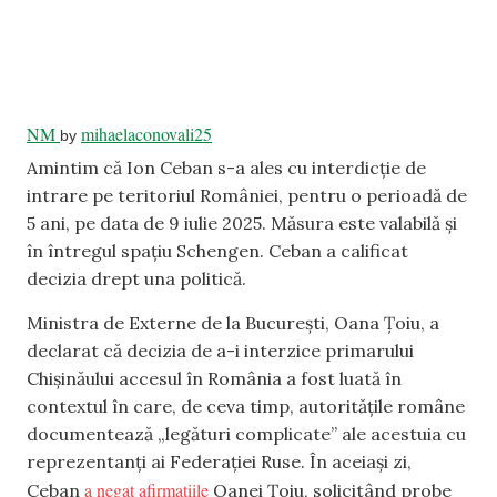
NM
mihaelaconovali25
by
Amintim că Ion Ceban s-a ales cu interdicție de
intrare pe teritoriul României, pentru o perioadă de
5 ani, pe data de 9 iulie 2025. Măsura este valabilă și
în întregul spațiu Schengen. Ceban a calificat
decizia drept una politică.
Ministra de Externe de la București, Oana Țoiu, a
declarat că decizia de a-i interzice primarului
Chișinăului accesul în România a fost luată în
contextul în care, de ceva timp, autoritățile române
documentează „legături complicate” ale acestuia cu
reprezentanți ai Federației Ruse. În aceiași zi,
a negat afirmațiile
Ceban
Oanei Țoiu, solicitând probe