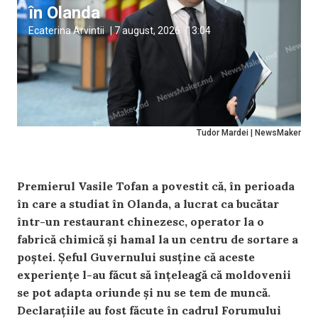
în Olanda
Ecaterina Arvintii
|
7 august, 2026
13:04
Tudor Mardei | NewsMaker
Premierul Vasile Tofan a povestit că, în perioada
în care a studiat în Olanda, a lucrat ca bucătar
într-un restaurant chinezesc, operator la o
fabrică chimică și hamal la un centru de sortare a
poștei. Șeful Guvernului susține că aceste
experiențe l-au făcut să înțeleagă că moldovenii
se pot adapta oriunde și nu se tem de muncă.
Declarațiile au fost făcute în cadrul Forumului