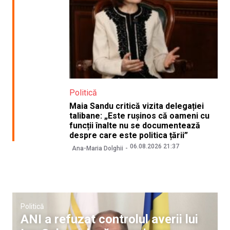
Politică
Maia Sandu critică vizita delegației
talibane: „Este rușinos că oameni cu
funcții înalte nu se documentează
despre care este politica țării”
06.08.2026 21:37
Ana-Maria Dolghii
Politică
ANI a refuzat controlul averii lui