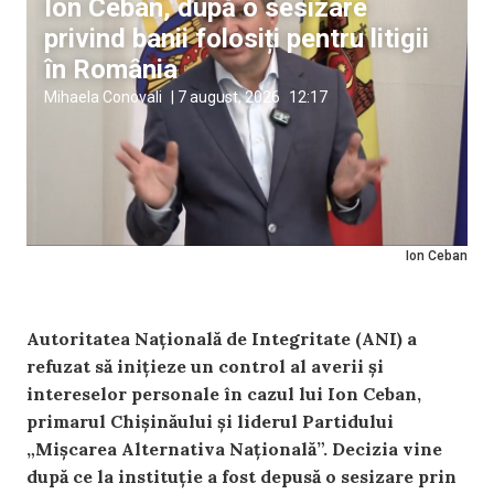
Ion Ceban, după o sesizare
privind banii folosiți pentru litigii
în România
Mihaela Conovali
|
7 august, 2026
12:17
Ion Ceban
Autoritatea Națională de Integritate (ANI) a
refuzat să inițieze un control al averii și
intereselor personale în cazul lui Ion Ceban,
primarul Chișinăului și liderul Partidului
„Mişcarea Alternativa Naţională”. Decizia vine
după ce la instituție a fost depusă o sesizare prin