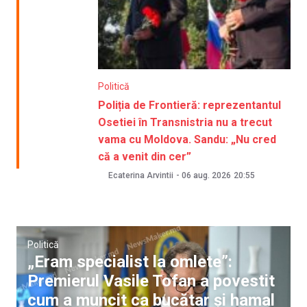
Politică
Poliția de Frontieră: reprezentantul
Osetiei în Transnistria nu a trecut
vama cu Moldova. Sandu: „Nu cred
că a venit din cer”
Ecaterina Arvintii
-
06 aug. 2026
20:55
Politică
„Eram specialist la omlete”:
Premierul Vasile Tofan a povestit
cum a muncit ca bucătar și hamal