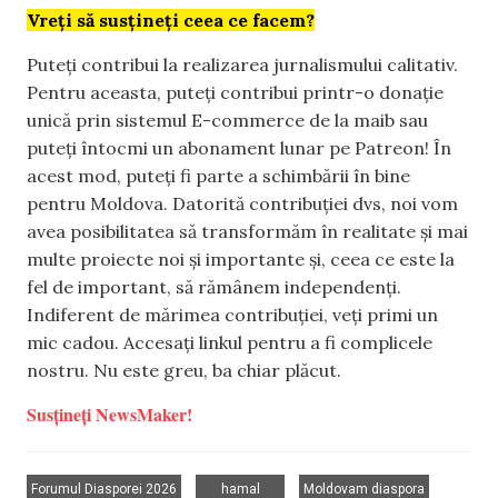
Vreți să susțineți ceea ce facem?
Puteți contribui la realizarea jurnalismului calitativ.
Pentru aceasta, puteți contribui printr-o donație
unică prin sistemul E-commerce de la maib sau
puteți întocmi un abonament lunar pe Patreon! În
acest mod, puteți fi parte a schimbării în bine
pentru Moldova. Datorită contribuției dvs, noi vom
avea posibilitatea să transformăm în realitate și mai
multe proiecte noi și importante și, ceea ce este la
fel de important, să rămânem independenți.
Indiferent de mărimea contribuției, veți primi un
mic cadou. Accesați linkul pentru a fi complicele
nostru. Nu este greu, ba chiar plăcut.
Susțineți NewsMaker!
,
,
,
Forumul Diasporei 2026
hamal
Moldovam diaspora