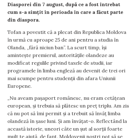
Diasporei din 7 august, după ce a fost întrebat
cum s-a simțit în perioada în care a făcut parte
din diaspora.
Tofan a povestit că a plecat din Republica Moldova
în urmă cu aproape 25 de ani pentru a studia în
Olanda, „fără niciun ban”. La scurt timp, își
amintește premierul, autoritățile olandeze au
modificat regulile privind taxele de studii, iar
programele în limba engleză au devenit de trei ori
mai scumpe pentru studenții din afara Uniunii
Europene.
„Nu aveam pașaport românesc, nu eram cetățean
european, și trebuia să plătesc un preț triplu. Am zis
că nu pot să îmi permit și a trebuit să învăț limba
olandeză în șase luni. Și am învățat-o. Reflectând la
această istorie, uneori câte un șut al sorții foarte
mult te ajută, de fapt. Moldovenii noștri pot să se