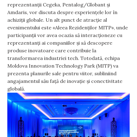
reprezentanții Cegeka, Pentalog/Globant și
Amdaris, vor discuta despre experiențele lor în
achiziții globale. Un alt punct de atracție al
evenimentului este «Aleea Rezidenților MITP», unde
participanții vor avea ocazia să interacționeze cu
reprezentanți ai companiilor și să descopere
produse inovatoare care contribuie la
transformarea industriei tech. Totodată, echipa
Moldova Innovation Technology Park (MITP) va
prezenta planurile sale pentru viitor, subliniind
angajamentul său față de inovație și conectivitate
globală.