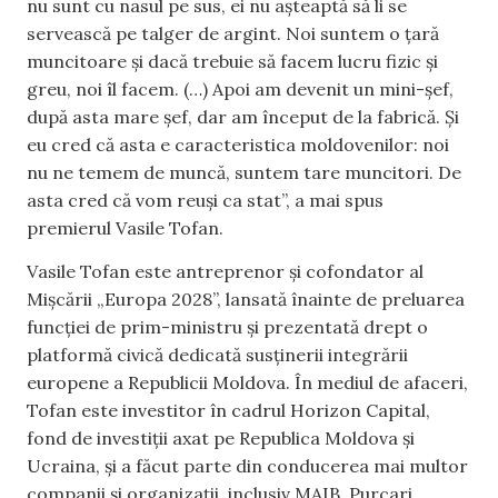
nu sunt cu nasul pe sus, ei nu așteaptă să li se
servească pe talger de argint. Noi suntem o țară
muncitoare și dacă trebuie să facem lucru fizic și
greu, noi îl facem. (…) Apoi am devenit un mini-șef,
după asta mare șef, dar am început de la fabrică. Și
eu cred că asta e caracteristica moldovenilor: noi
nu ne temem de muncă, suntem tare muncitori. De
asta cred că vom reuși ca stat”, a mai spus
premierul Vasile Tofan.
Vasile Tofan este antreprenor și cofondator al
Mișcării „Europa 2028”, lansată înainte de preluarea
funcției de prim-ministru și prezentată drept o
platformă civică dedicată susținerii integrării
europene a Republicii Moldova. În mediul de afaceri,
Tofan este investitor în cadrul Horizon Capital,
fond de investiții axat pe Republica Moldova și
Ucraina, și a făcut parte din conducerea mai multor
companii și organizații, inclusiv MAIB, Purcari,