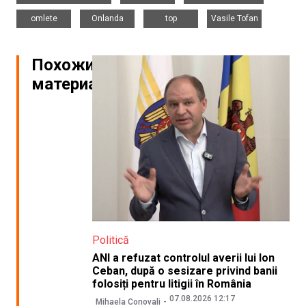
,
,
,
omlete
Onlanda
top
Vasile Tofan
Похожие
материалы
Politică
ANI a refuzat controlul averii lui Ion
Ceban, după o sesizare privind banii
folosiți pentru litigii în România
07.08.2026 12:17
Mihaela Conovali