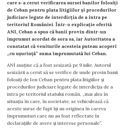
care s-a cerut verificarea sursei banilor folosiți
de Ceban pentru plata litigiilor și procedurilor
judiciare legate de interdicția de a intra pe
teritoriul României. Într-o explicație oferită
ANI, Ceban a spus că banii provin dintr-un
împrumut acordat de sora sa, iar Autoritatea a
constatat că veniturile acesteia puteau acoperi
„cu ușurință” suma împrumutată lui Ceban.
ANI susține că a fost sesizată pe 9 iulie. Autorul
sesizării a cerut să se verifice de unde provin banii
folosiți de Ion Ceban pentru plata litigiilor și
procedurilor judiciare legate de interdicția de a
intra pe teritoriul statului român, „mai ales în
situația în care, în societate, se vehiculează că
aceste surse de fapt își au originea în careva
împrumuturi care nu au fost reflectate în
declarațiile de avere și interese personale”.