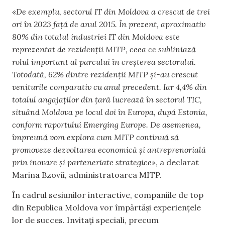
«De exemplu, sectorul IT din Moldova a crescut de trei
ori în 2023 față de anul 2015. În prezent, aproximativ
80% din totalul industriei IT din Moldova este
reprezentat de rezidenții MITP, ceea ce subliniază
rolul important al parcului în creșterea sectorului.
Totodată, 62% dintre rezidenții MITP și-au crescut
veniturile comparativ cu anul precedent. Iar 4,4% din
totalul angajaților din țară lucrează în sectorul TIC,
situând Moldova pe locul doi în Europa, după Estonia,
conform raportului Emerging Europe. De asemenea,
împreună vom explora cum MITP continuă să
promoveze dezvoltarea economică și antreprenorială
prin inovare și parteneriate strategice»
, a declarat
Marina Bzovîi, administratoarea MITP.
În cadrul sesiunilor interactive, companiile de top
din Republica Moldova vor împărtăși experiențele
lor de succes. Invitați speciali, precum