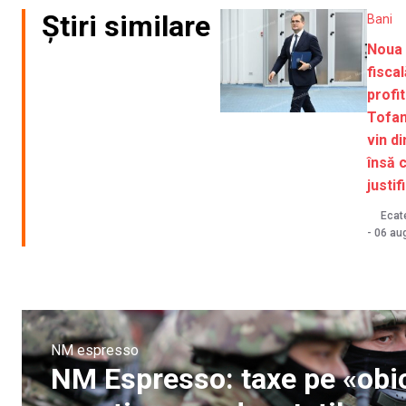
Știri similare
Bani
Noua 
fisca
profit
Tofan
vin d
însă 
justif
Ecate
-
06 au
NM espresso
NM Espresso: taxe pe «obic