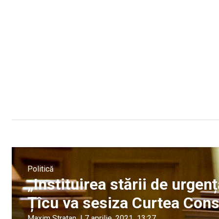
Politică
„Instituirea stării de urgen
Țîcu va sesiza Curtea Cons
Maxim Stratan
|
7 aprilie, 2021
13:27