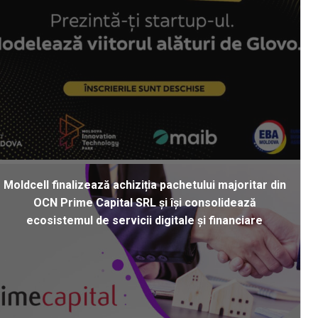
Moldcell finalizează achiziția pachetului majoritar din
OCN Prime Capital SRL și își consolidează
ecosistemul de servicii digitale și financiare