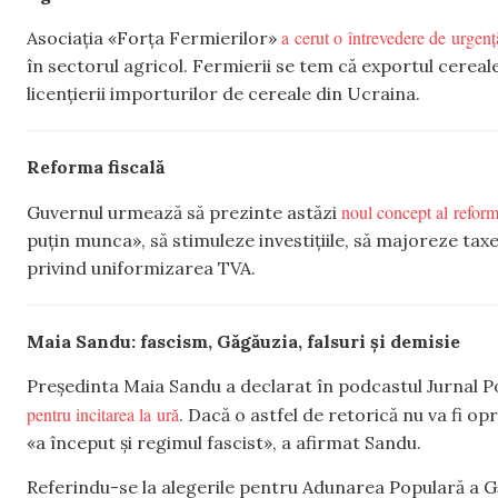
a cerut o întrevedere de urgenț
Asociația «Forța Fermierilor»
în sectorul agricol. Fermierii se tem că exportul cereale
licențierii importurilor de cereale din Ucraina.
Reforma fiscală
noul concept al reform
Guvernul urmează să prezinte astăzi
puțin munca», să stimuleze investițiile, să majoreze tax
privind uniformizarea TVA.
Maia Sandu: fascism, Găgăuzia, falsuri și demisie
Președinta Maia Sandu a declarat în podcastul Jurnal Poli
pentru incitarea la ură
. Dacă o astfel de retorică nu va fi o
«a început și regimul fascist», a afirmat Sandu.
Referindu-se la alegerile pentru Adunarea Populară a G