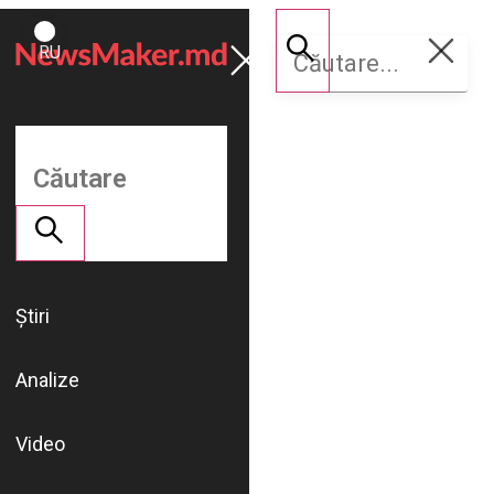
ROMÂNĂ
Susține
RU
NM
Știri
Analize
Video