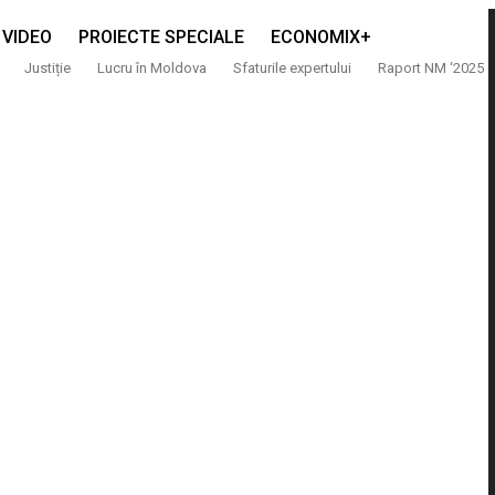
VIDEO
PROIECTE SPECIALE
ECONOMIX+
Justiție
Lucru în Moldova
Sfaturile expertului
Raport NM ‘2025