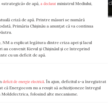
a declarat
 «strategică» de apă,
ministrul Mediului,
tuală criză de apă. Printre măsuri se numără
otodată, Primăria Chișinău a anunțat că va continua
Nistru.
», NM a explicat legătura dintre criza apei și lacul
au convenit Kievul și Chișinăul și ce întreprind
unte cu un deficit de apă.
deficit de energie electrică
un
. În ajun, deficitul s-a înregistrat
cat că Energocom nu a reușit să achiziționeze întregul
in Moldelectrica, folosind alte mecanisme.