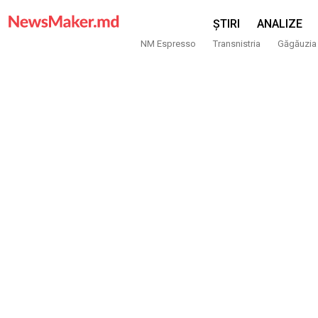
ȘTIRI
ANALIZE
NM Espresso
Transnistria
Găgăuzia