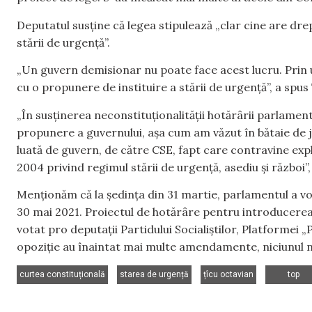
Deputatul susține că legea stipulează „clar cine are dre
stării de urgență”.
„Un guvern demisionar nu poate face acest lucru. Prin u
cu o propunere de instituire a stării de urgență”, a spus 
„În susținerea neconstituționalității hotărârii parlamentu
propunere a guvernului, așa cum am văzut în bătaie de j
luată de guvern, de către CSE, fapt care contravine explic
2004 privind regimul stării de urgență, asediu și război”
Menționăm că la ședința din 31 martie, parlamentul a vo
30 mai 2021. Proiectul de hotărâre pentru introducerea 
votat pro deputații Partidului Socialiștilor, Platformei „
opoziție au înaintat mai multe amendamente, niciunul n
,
,
,
curtea constituțională
starea de urgență
țîcu octavian
top