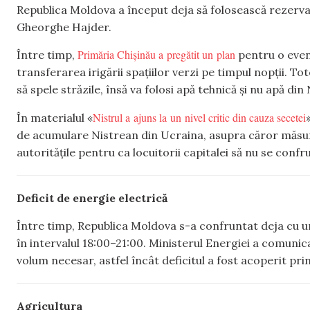
Republica Moldova a început deja să folosească rezerva
Gheorghe Hajder.
Primăria Chișinău a pregătit un plan
Între timp,
pentru o even
transferarea irigării spațiilor verzi pe timpul nopții. T
să spele străzile, însă va folosi apă tehnică și nu apă din 
Nistrul a ajuns la un nivel critic din cauza secetei
În materialul «
de acumulare Nistrean din Ucraina, asupra căror măsuri 
autoritățile pentru ca locuitorii capitalei să nu se confr
Deficit de energie electrică
Între timp, Republica Moldova s-a confruntat deja cu 
în intervalul 18:00–21:00. Ministerul Energiei a comuni
volum necesar, astfel încât deficitul a fost acoperit pr
Agricultura