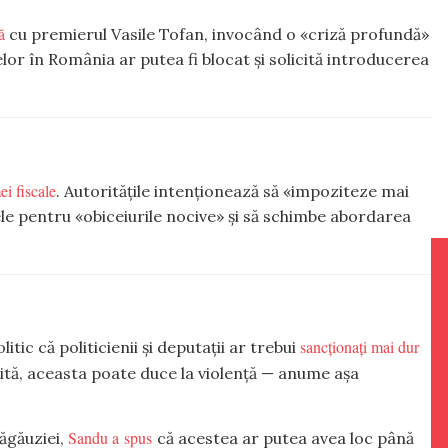
ă
cu premierul Vasile Tofan, invocând o «criză profundă»
lor în România ar putea fi blocat și solicită introducerea
ei fiscale
. Autoritățile intenționează să «impoziteze mai
ele pentru «obiceiurile nocive» și să schimbe abordarea
sancționați mai dur
tic că politicienii și deputații ar trebui
prită, aceasta poate duce la violență — anume așa
Sandu a spus
ăgăuziei,
că acestea ar putea avea loc până