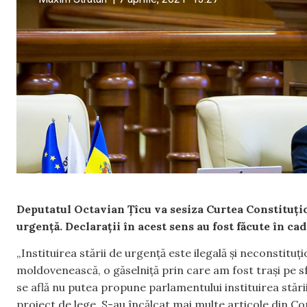
Deputatul Octavian Țîcu va sesiza Curtea Constituționa
urgență. Declarații în acest sens au fost făcute în cad
„Instituirea stării de urgență este ilegală și neconstit
moldovenească, o găselniță prin care am fost trași pe sf
se află nu putea propune parlamentului instituirea stări
proiect de lege. S-au încălcat mai multe articole din Con