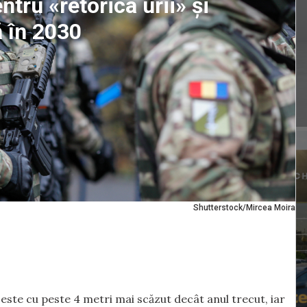
tru «retorica urii» și
 în 2030
Shutterstock/Mircea Moira
este cu peste 4 metri mai scăzut decât anul trecut, iar