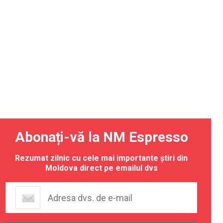
Abonați-vă la NM Espresso
Rezumat zilnic cu cele mai importante știri din
Moldova direct pe emailul dvs