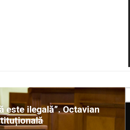
ță este ilegală”. Octavian
tituțională