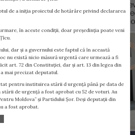
ptul de a iniția proiectul de hotărâre privind declararea
rmare, în aceste condiții, doar președinția poate veni
Țîcu.
lui, dar și a guvernului este faptul că în această
oc nu există nicio măsură urgentă care urmează a fi
it art. 72 din Constituției, dar și art. 13 din legea din
, a mai precizat deputatul.
tat pentru instituirea stării d urgență până pe data de
stării de urgență a fost aprobat cu 52 de voturi. Au
Pentru Moldova” și Partidului Șor. Deși deputații din
u a fost aprobat.