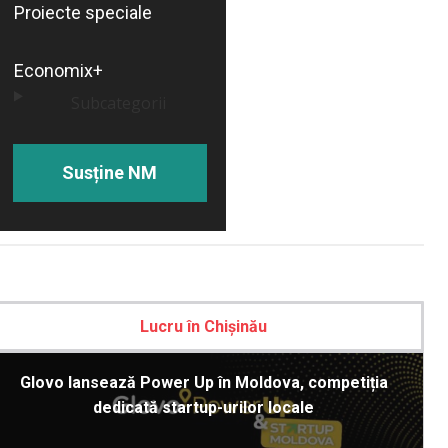
Proiecte speciale
Economix+
Subcategorii
Susține NM
Lucru în Chișinău
Glovo lansează Power Up în Moldova, competiția
dedicată startup-urilor locale