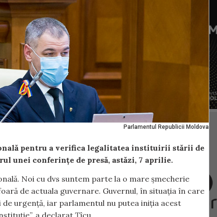
Parlamentul Republicii Moldova
lă pentru a verifica legalitatea instituirii stării de
rul unei conferințe de presă, astăzi, 7 aprilie.
uțională. Noi cu dvs suntem parte la o mare șmecherie
oară de actuala guvernare. Guvernul, în situația în care
i de urgență, iar parlamentul nu putea iniția acest
stituție”, a declarat Țîcu.