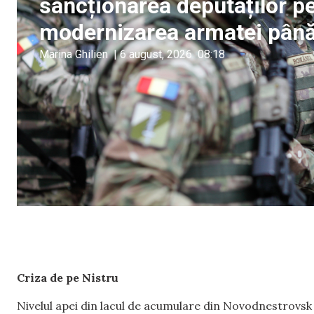
sancționarea deputaților pen
modernizarea armatei până
Marina Ghilien
|
6 august, 2026
08:18
Criza de pe Nistru
Nivelul apei din lacul de acumulare din Novodnestrovsk 