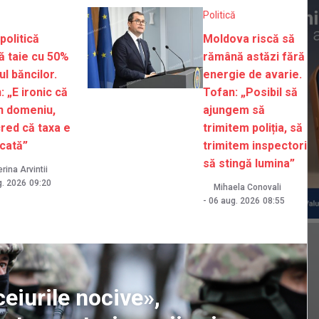
Politică
politică
Moldova riscă să
lă taie cu 50%
rămână astăzi fără
ul băncilor.
energie de avarie.
: „E ironic că
Tofan: „Posibil să
in domeniu,
ajungem să
cred că taxa e
trimitem poliția, să
icată”
trimitem inspectori
să stingă lumina”
rina Arvintii
g. 2026
09:20
Mihaela Conovali
-
06 aug. 2026
08:55
eiurile nocive»,