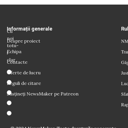
Informații generale
Ru
Cu
noi
Despre proiect
NM 
totu-
Echipa
Tra
i
clar
Contacte
Găg
Oferte de lucru
Just
Reguli de citare
Luc
Susțineți NewsMaker pe Patreon
Sfat
Rap