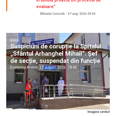
în lumină proastă tot procesul de
evaluare”
Mihaela Conovali
-
07 aug. 2026
09:56
Viață
Suspiciuni de corupție la Spitalul
„Sfântul Arhanghel Mihail”. Șef
de secție, suspendat din funcție
Ecaterina Arvintii
|
7 august, 2026
18:40
Imagine simbol