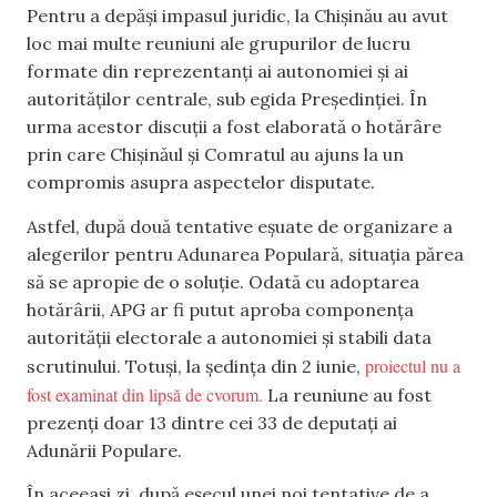
Pentru a depăși impasul juridic, la Chișinău au avut
loc mai multe reuniuni ale grupurilor de lucru
formate din reprezentanți ai autonomiei și ai
autorităților centrale, sub egida Președinției. În
urma acestor discuții a fost elaborată o hotărâre
prin care Chișinăul și Comratul au ajuns la un
compromis asupra aspectelor disputate.
Astfel, după două tentative eșuate de organizare a
alegerilor pentru Adunarea Populară, situația părea
să se apropie de o soluție. Odată cu adoptarea
hotărârii, APG ar fi putut aproba componența
autorității electorale a autonomiei și stabili data
proiectul nu a
scrutinului. Totuși, la ședința din 2 iunie,
fost examinat din lipsă de cvorum.
La reuniune au fost
prezenți doar 13 dintre cei 33 de deputați ai
Adunării Populare.
În aceeași zi, după eșecul unei noi tentative de a