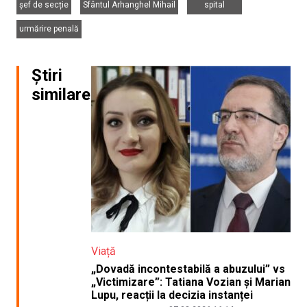
șef de secție
Sfântul Arhanghel Mihail
spital
urmărire penală
Știri
similare
Viață
„Dovadă incontestabilă a abuzului” vs
„Victimizare”: Tatiana Vozian și Marian
Lupu, reacții la decizia instanței