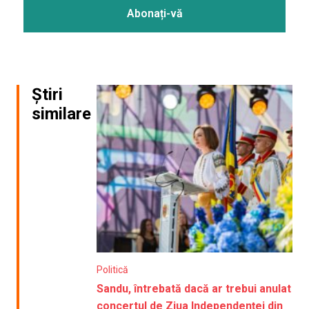
Știri
similare
Politică
Sandu, întrebată dacă ar trebui anulat
concertul de Ziua Independenței din