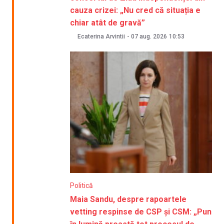
cauza crizei: „Nu cred că situația e
chiar atât de gravă”
Ecaterina Arvintii
-
07 aug. 2026
10:53
Politică
Maia Sandu, despre rapoartele
vetting respinse de CSP și CSM: „Pun