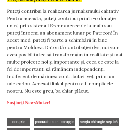
Puteți contribui la realizarea jurnalismului calitativ.
Pentru aceasta, puteți contribui printr-o donație
unică prin sistemul E-commerce de la maib sau
puteți întocmi un abonament lunar pe Patreon! În
acest mod, puteți fi parte a schimbării în bine
pentru Moldova. Datorită contribuției dvs, noi vom
avea posibilitatea să transformăm în realitate și mai
multe proiecte noi și importante și, ceea ce este la
fel de important, să rămânem independenți.
Indiferent de mărimea contribuției, veți primi un
mic cadou. Accesați linkul pentru a fi complicele
nostru. Nu este greu, ba chiar plăcut.
Susțineți NewsMaker!
,
,
,
corupție
procuratura anticorupție
secția chirurgie septică
,
,
,