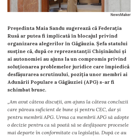
NewsMaker
Președinta Maia Sandu sugerează că Federația
Rusă ar putea fi implicată în blocajul privind
organizarea alegerilor în Găgăuzia. Șefa statului
susține că, după ce reprezentanții Chișinăului și
ai autonomiei au ajuns la un compromis privind
soluționarea problemelor juridice care împiedică
desfășurarea scrutinului, poziția unor membri ai
Adunării Populare a Găgăuziei (APG) s-ar fi
schimbat brusc.
„Am avut câteva discuții, am ajuns la câteva concluzii
care păreau suficient de bune și pentru CEC, dar și
pentru membrii APG. Urma ca membrii APG să adopte
o decizie pentru ca să poată să se desfășoare procesele
mai departe în conformitate cu legislația. După ce au