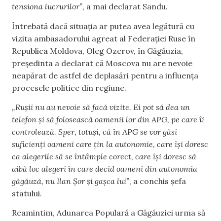
tensiona lucrurilor”,
a mai declarat Sandu.
Întrebată dacă situația ar putea avea legătură cu
vizita ambasadorului agreat al Federației Ruse în
Republica Moldova, Oleg Ozerov, în Găgăuzia,
președinta a declarat că Moscova nu are nevoie
neapărat de astfel de deplasări pentru a influența
procesele politice din regiune.
„Rușii nu au nevoie să facă vizite. Ei pot să dea un
telefon și să folosească oamenii lor din APG, pe care îi
controlează. Sper, totuși, că în APG se vor găsi
suficienți oameni care țin la autonomie, care își doresc
ca alegerile să se întâmple corect, care își doresc să
aibă loc alegeri în care decid oameni din autonomia
găgăuză, nu Ilan Șor și gașca lui”
, a conchis șefa
statului.
Reamintim, Adunarea Populară a Găgăuziei urma să