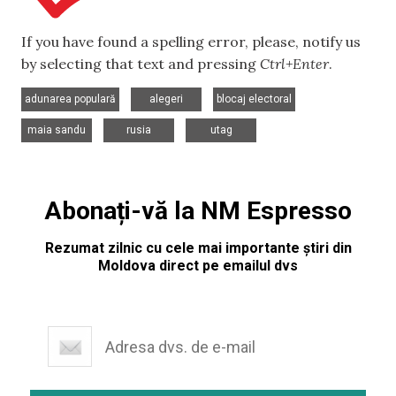
If you have found a spelling error, please, notify us
by selecting that text and pressing
Ctrl+Enter
.
,
,
,
adunarea populară
alegeri
blocaj electoral
,
,
maia sandu
rusia
utag
Abonați-vă la NM Espresso
Rezumat zilnic cu cele mai importante știri din
Moldova direct pe emailul dvs