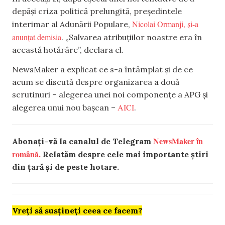
depăși criza politică prelungită, președintele
Nicolai Ormanji, și-a
interimar al Adunării Populare,
anunțat demisia
. „Salvarea atribuțiilor noastre era în
această hotărâre”, declara el.
NewsMaker a explicat ce s-a întâmplat și de ce
acum se discută despre organizarea a două
scrutinuri – alegerea unei noi componențe a APG și
AICI
alegerea unui nou bașcan –
.
NewsMaker în
Abonați-vă la canalul de Telegram
română.
Relatăm despre cele mai importante știri
din țară și de peste hotare.
Vreți să susțineți ceea ce facem?