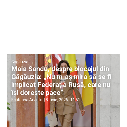
Gagauzia
Maia Sandu, despre blocajul din
Găgăuzia: „Nu m-aș mira să se fi
implicat Federația Rusă, care nu
își dorește pace”
Ecaterina Arvintii
|
8 iunie, 2026
11:51