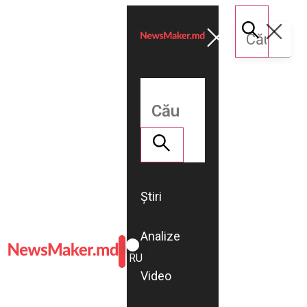
Știri
Analize
ROMÂNĂ
RU
Video