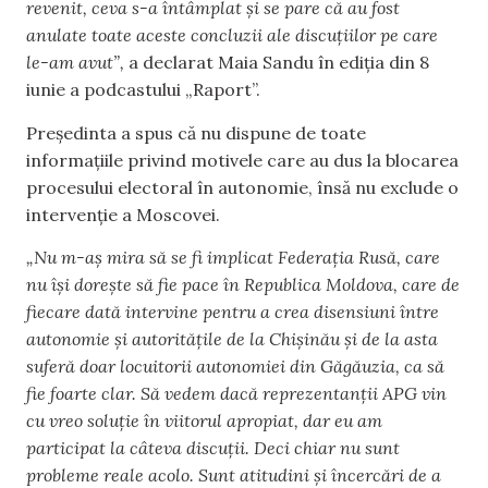
revenit, ceva s-a întâmplat și se pare că au fost
anulate toate aceste concluzii ale discuțiilor pe care
le-am avut”,
a declarat Maia Sandu în ediția din 8
iunie a podcastului „Raport”.
Președinta a spus că nu dispune de toate
informațiile privind motivele care au dus la blocarea
procesului electoral în autonomie, însă nu exclude o
intervenție a Moscovei.
„Nu m-aș mira să se fi implicat Federația Rusă, care
nu își dorește să fie pace în Republica Moldova, care de
fiecare dată intervine pentru a crea disensiuni între
autonomie și autoritățile de la Chișinău și de la asta
suferă doar locuitorii autonomiei din Găgăuzia, ca să
fie foarte clar. Să vedem dacă reprezentanții APG vin
cu vreo soluție în viitorul apropiat, dar eu am
participat la câteva discuții. Deci chiar nu sunt
probleme reale acolo. Sunt atitudini și încercări de a