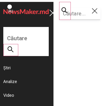
ROMÂNĂ
Susține
RU
NM
Știri
Analize
Video