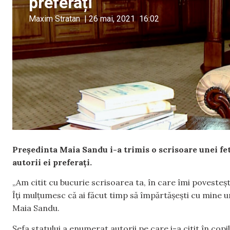
preferați
Maxim Stratan
|
26 mai, 2021
16:02
Președinta Maia Sandu i-a trimis o scrisoare unei feti
autorii ei preferați.
„Am citit cu bucurie scrisoarea ta, în care îmi povestești 
Îți mulțumesc că ai făcut timp să împărtășești cu mine un
Maia Sandu.
Șefa statului a enumerat autorii pe care i-a citit în cop