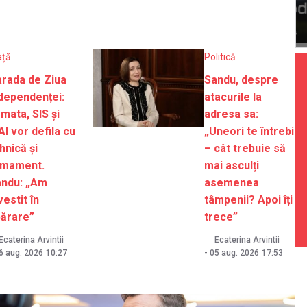
ață
Politică
rada de Ziua
Sandu, despre
dependenței:
atacurile la
mata, SIS și
adresa sa:
I vor defila cu
„Uneori te întrebi
hnică și
– cât trebuie să
rmament.
mai asculți
andu: „Am
asemenea
vestit în
tâmpenii? Apoi îți
părare”
trece”
Ecaterina Arvintii
Ecaterina Arvintii
6 aug. 2026
10:27
-
05 aug. 2026
17:53