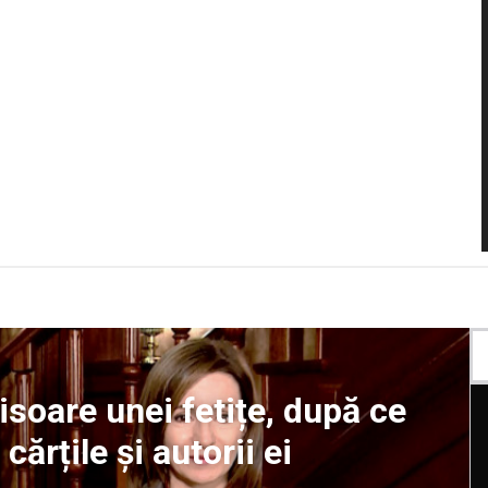
isoare unei fetițe, după ce
ărțile și autorii ei