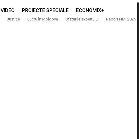
VIDEO
PROIECTE SPECIALE
ECONOMIX+
Justiție
Lucru în Moldova
Sfaturile expertului
Raport NM ‘2025