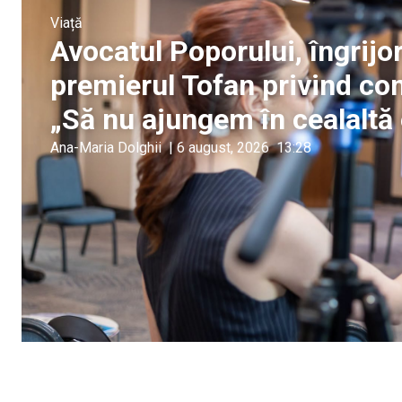
Viață
Avocatul Poporului, îngrijo
premierul Tofan privind con
„Să nu ajungem în cealaltă
Ana-Maria Dolghii
|
6 august, 2026
13:28