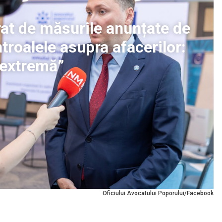
rat de măsurile anunțate de
troalele asupra afacerilor:
 extremă”
Oficiului Avocatului Poporului/Facebook