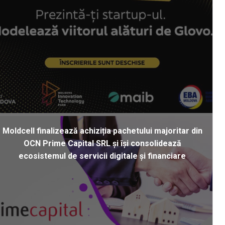
Moldcell finalizează achiziția pachetului majoritar din
OCN Prime Capital SRL și își consolidează
ecosistemul de servicii digitale și financiare