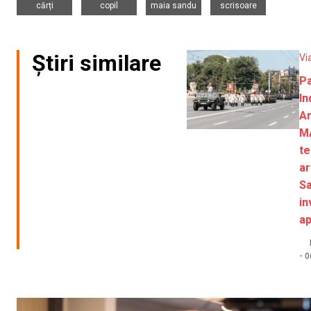
cărți
copil
maia sandu
scrisoare
Știri similare
Vi
Pa
In
Ar
MA
te
a
S
in
a
-
0