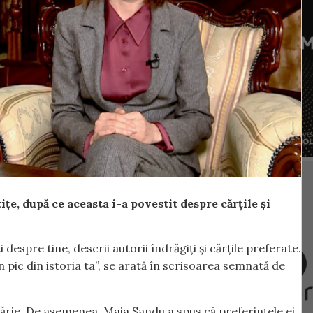
țe, după ce aceasta i-a povestit despre cărțile și
despre tine, descrii autorii îndrăgiți și cărțile preferate.
 pic din istoria ta”, se arată în scrisoarea semnată de
ilărie. De asemenea, Maia Sandu a spus că preferințele ei