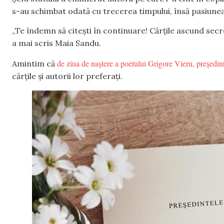
s-au schimbat odată cu trecerea timpului, însă pasiune
„Te îndemn să citești în continuare! Cărțile ascund secre
a mai scris Maia Sandu.
de ziua de naștere a poetului Grigore Vieru, președi
Amintim că
cărțile și autorii lor preferați.