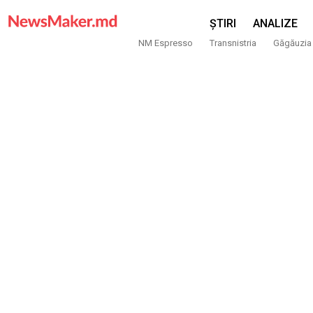
ȘTIRI
ANALIZE
NM Espresso
Transnistria
Găgăuzia