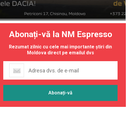
Abonați-vă la NM Espresso
Rezumat zilnic cu cele mai importante știri din
Moldova direct pe emailul dvs