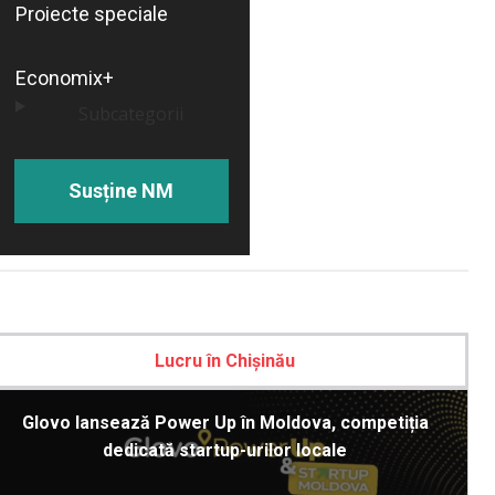
Proiecte speciale
Economix+
Subcategorii
Susține NM
Lucru în Chișinău
Glovo lansează Power Up în Moldova, competiția
dedicată startup-urilor locale