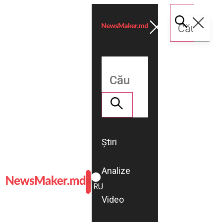
Știri
Analize
ROMÂNĂ
RU
Video