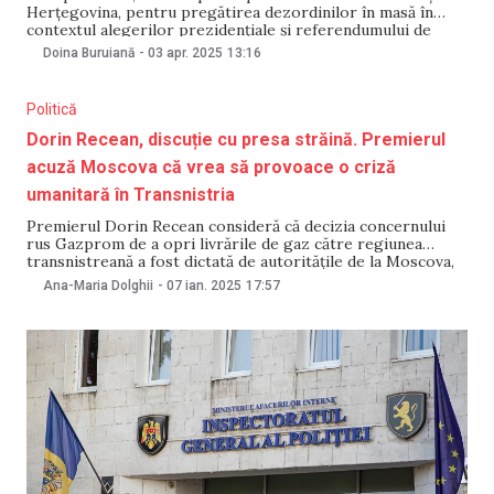
Herțegovina, pentru pregătirea dezordinilor în masă în
contextul alegerilor prezidențiale și referendumului de
aderare la UE, desfășurate în 2024, au fost trimise în
Doina Buruiană
-
03 apr. 2025
13:16
judecată. Instruirile au avut loc între august și octombrie
2024, iar participanții au fost pregătiți pentru acțiuni
Politică
Dorin Recean, discuție cu presa străină. Premierul
acuză Moscova că vrea să provoace o criză
umanitară în Transnistria
Premierul Dorin Recean consideră că decizia concernului
rus Gazprom de a opri livrările de gaz către regiunea
transnistreană a fost dictată de autoritățile de la Moscova,
vizând destabilizarea Guvernului pro-european al Republicii
Ana-Maria Dolghii
-
07 ian. 2025
17:57
Moldova. El a declarat că obiectivul Chișinăului este ca
Federația Rusă să-și retragă militarii din stânga Nistrului
pentru