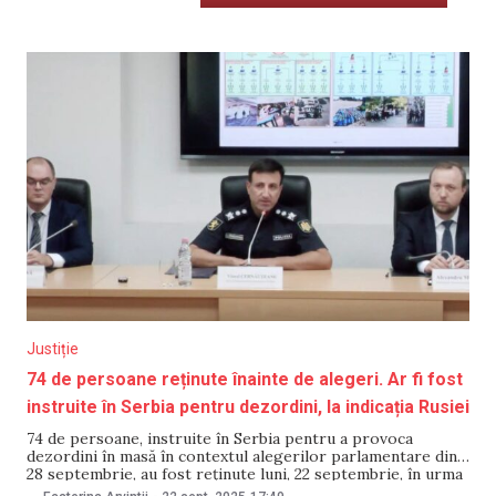
Justiție
74 de persoane reținute înainte de alegeri. Ar fi fost
instruite în Serbia pentru dezordini, la indicația Rusiei
74 de persoane, instruite în Serbia pentru a provoca
dezordini în masă în contextul alegerilor parlamentare din
28 septembrie, au fost reținute luni, 22 septembrie, în urma
a 250 de percheziții desfășurate de oamenii legii în nordul,