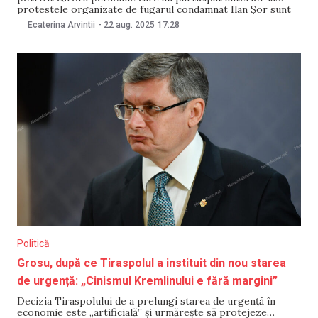
protestele organizate de fugarul condamnat Ilan Șor sunt
constrânse și intimidate să iasă din nou în stradă. Oamenii
Ecaterina Arvintii
-
22 aug. 2025
17:28
legii susțin că mai mulți cetățeni primesc mesaje audio și
text prin care sunt somați să
Politică
Grosu, după ce Tiraspolul a instituit din nou starea
de urgență: „Cinismul Kremlinului e fără margini”
Decizia Tiraspolului de a prelungi starea de urgență în
economie este „artificială” și urmărește să protejeze