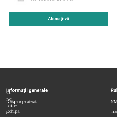
Informații generale
Ru
Cu
noi
Despre proiect
NM 
totu-
Echipa
Tra
i