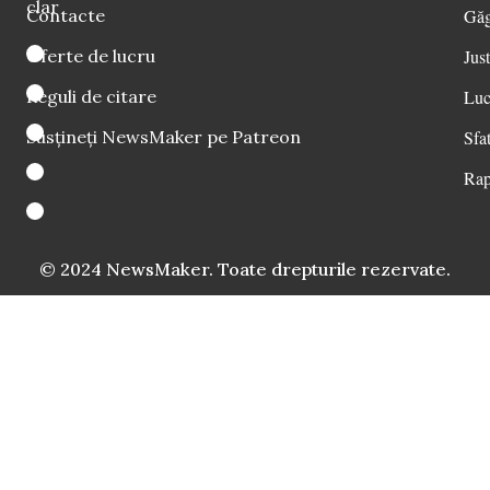
clar
Contacte
Găg
Oferte de lucru
Just
Reguli de citare
Luc
Susțineți NewsMaker pe Patreon
Sfat
Rap
© 2024 NewsMaker. Toate drepturile rezervate.