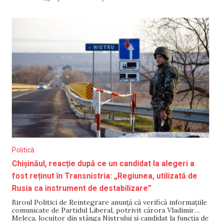
portalul Deschide.md pe 9 septembrie. În acest context,
NM amintește declarațiile martorilor și materialele din
dosarul
Politică
Chișinăul, reacție după ce un candidat la alegeri a
fost reținut în Transnistria: „Regiunea, utilizată de
Rusia ca instrument de destabilizare”
Biroul Politici de Reintegrare anunță că verifică informațiile
comunicate de Partidul Liberal, potrivit cărora Vladimir
Meleca, locuitor din stânga Nistrului și candidat la funcția de