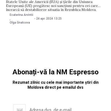
Statele Unite ale Americii (SUA) și țările din Uniunea
Europeană (UE) pregătesc noi sancțiuni pentru cei care
încearcă să destabilizeze situația în Republica Moldova.
Declarația a fost făcută de șeful diplomației de la Chișinău,
Ecaterina Arvintii
Mihai Popșoi, într-un interviu pentru NewsMaker. Ministrul
-
24 apr. 2024
13:25
,
de Externe a dat asigurări că autoritățile nu vor
Olga Gnatcova
Abonați-vă la NM Espresso
Rezumat zilnic cu cele mai importante știri din
Moldova direct pe emailul dvs