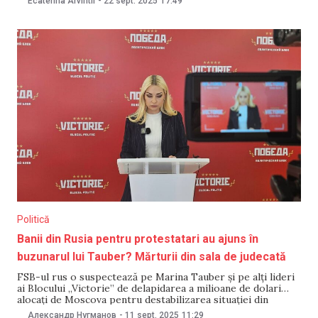
Ecaterina Arvintii
-
22 sept. 2025
17:49
centrul și sudul țării. Oamenii legii susțin că în spatele
operațiunii s-ar afla
Politică
Banii din Rusia pentru protestatari au ajuns în
buzunarul lui Tauber? Mărturii din sala de judecată
FSB-ul rus o suspectează pe Marina Tauber și pe alți lideri
ai Blocului „Victorie” de delapidarea a milioane de dolari
alocați de Moscova pentru destabilizarea situației din
Republica Moldova, potrivit unei investigații publicate de
Александр Нугманов
-
11 sept. 2025
11:29