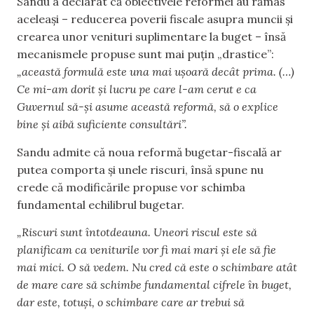
Sandu a declarat că obiectivele reformei au rămas
aceleași – reducerea poverii fiscale asupra muncii și
crearea unor venituri suplimentare la buget – însă
mecanismele propuse sunt mai puțin „drastice”:
„această formulă este una mai ușoară decât prima. (…)
Ce mi-am dorit și lucru pe care l-am cerut e ca
Guvernul să-și asume această reformă, să o explice
bine și aibă suficiente consultări”.
Sandu admite că noua reformă bugetar-fiscală ar
putea comporta și unele riscuri, însă spune nu
crede că modificările propuse vor schimba
fundamental echilibrul bugetar.
„Riscuri sunt întotdeauna. Uneori riscul este să
planificam ca veniturile vor fi mai mari și ele să fie
mai mici. O să vedem. Nu cred că este o schimbare atât
de mare care să schimbe fundamental cifrele în buget,
dar este, totuși, o schimbare care ar trebui să