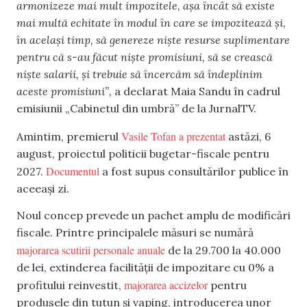
armonizeze mai mult impozitele, așa încât să existe
mai multă echitate în modul în care se impozitează și,
în același timp, să genereze niște resurse suplimentare
pentru că s-au făcut niște promisiuni, să se crească
niște salarii, și trebuie să încercăm să îndeplinim
aceste promisiuni”,
a declarat Maia Sandu în cadrul
emisiunii „Cabinetul din umbră” de la JurnalTV.
Vasile Tofan a prezentat
Amintim, premierul
astăzi, 6
august, proiectul politicii bugetar-fiscale pentru
Documentul
2027.
a fost supus consultărilor publice în
aceeași zi.
Noul concep prevede un pachet amplu de modificări
fiscale. Printre principalele măsuri se numără
majorarea scutirii personale anuale
de la 29.700 la 40.000
de lei, extinderea facilității de impozitare cu 0% a
majorarea accizelor
profitului reinvestit,
pentru
produsele din tutun și vaping, introducerea unor