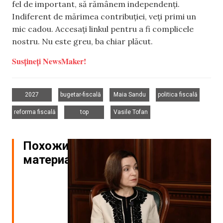
fel de important, să rămânem independenți.
Indiferent de mărimea contribuției, veți primi un
mic cadou. Accesați linkul pentru a fi complicele
nostru. Nu este greu, ba chiar plăcut.
Susțineți NewsMaker!
,
,
,
,
2027
bugetar-fiscală
Maia Sandu
politica fiscală
,
,
reforma fiscală
top
Vasile Tofan
Похожие
материалы