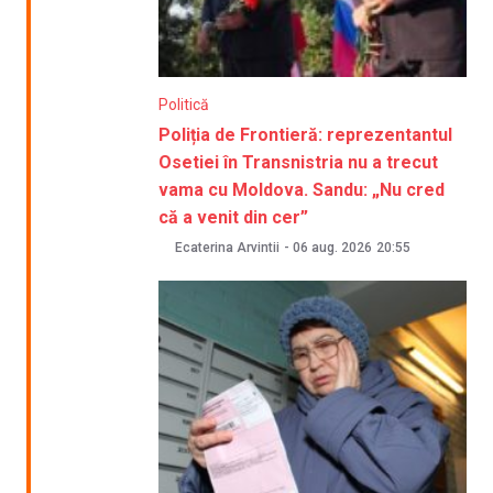
Politică
Poliția de Frontieră: reprezentantul
Osetiei în Transnistria nu a trecut
vama cu Moldova. Sandu: „Nu cred
că a venit din cer”
Ecaterina Arvintii
-
06 aug. 2026
20:55