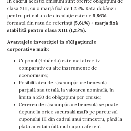
În cadrul acestei emisiuni sunt oferite obligațiuni de
clasa XIII, cu o marjă fixă de 1,25%. Rata dobânzii
pentru primul an de circulație este de
6,86%
,
formată din rata de referință
(5,61%) + marja fixă
stabilită pentru clasa XIII (1,25%).
Avantajele investiției în obligațiunile
corporative maib:
Cuponul (dobânda) este mai atractiv
comparativ cu alte instrumente de
economisire;
Posibilitatea de răscumpărare benevolă
parțială sau totală, la valoarea nominală, în
limita a 250 de obligațiuni per emisie;
Cererea de răscumpărare benevolă se poate
depune la orice sucursală
maib
pe parcursul
cuponului III din cadrul unui trimestru, până la
plata acestuia (ultimul cupon aferent