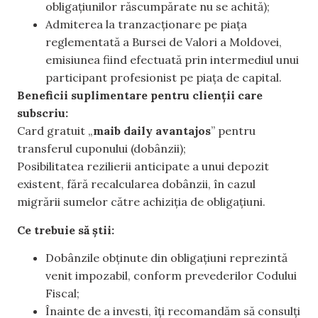
obligațiunilor răscumpărate nu se achită);
Admiterea la tranzacționare pe piața
reglementată a Bursei de Valori a Moldovei,
emisiunea fiind efectuată prin intermediul unui
participant profesionist pe piața de capital.
Beneficii suplimentare pentru clienții care
subscriu:
Card gratuit „
maib daily avantajos
” pentru
transferul cuponului (dobânzii);
Posibilitatea rezilierii anticipate a unui depozit
existent, fără recalcularea dobânzii, în cazul
migrării sumelor către achiziția de obligațiuni.
Ce trebuie să știi:
Dobânzile obținute din obligațiuni reprezintă
venit impozabil, conform prevederilor Codului
Fiscal;
Înainte de a investi, îți recomandăm să consulți