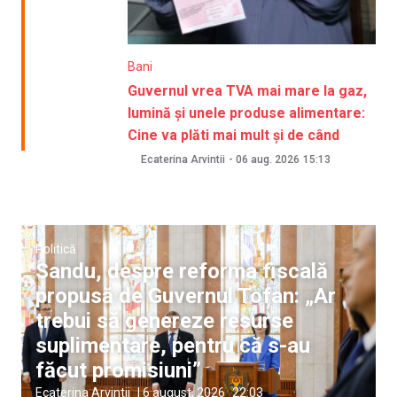
Bani
Guvernul vrea TVA mai mare la gaz,
lumină și unele produse alimentare:
Cine va plăti mai mult și de când
Ecaterina Arvintii
-
06 aug. 2026
15:13
Politică
Sandu, despre reforma fiscală
propusă de Guvernul Tofan: „Ar
trebui să genereze resurse
suplimentare, pentru că s-au
făcut promisiuni”
Ecaterina Arvintii
|
6 august, 2026
22:03