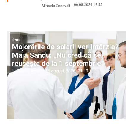
06.08.2026 12:55
Mihaela Conovali
Bani
Majorările de salarii vor întârzia?
Maia Sandu: „Nu cred că se
reușește de la 1 septembrie”
Ecaterina Arvintii
|
6 august, 2026
21:39