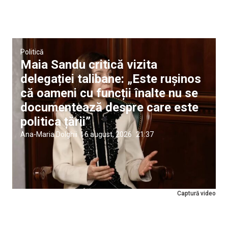
Politică
Maia Sandu critică vizita
delegației talibane: „Este rușinos
că oameni cu funcții înalte nu se
documentează despre care este
politica țării”
Ana-Maria Dolghii
|
6 august, 2026
21:37
Captură video