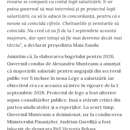
resurse se compară cu costul legii salarizării. S-ar
putea guvernul să mai intervină și pe proiectul legii
salarizării, ca să le aducă în concordanță, pentru că e
nevoie să coincidă cifrele. Cheltuielile și veniturile să
coincidă. Nu cred că va fi de la 1 septembrie această
majorare, dar sper totuși să fie mai devreme decât mai
târziu”,
a declarat președinta Maia Sandu.
Amintim că, la elaborarea bugetului pentru 2026,
Guvernul condus de Alexandru Munteanu a anunțat
că majorările salariale pentru angajații din sectorul
public vor fi incluse în noua Lege a salarizării, iar
obiectivul era ca aceasta să intre în vigoare de la 1
septembrie 2026. Proiectul de lege a fost ulterior
supus consultărilor publice, însă a stârnit critici din
partea sindicatelor și a experților. La scurt timp,
Guvernul Munteanu a demisionat, iar la conducerea
Ministerului Finanțelor, Andrian Gavriliță a fost
înlocuit de deputata PAS Victoria Belous.