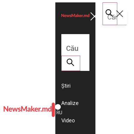
Știri
Analize
ROMÂNĂ
RU
Video