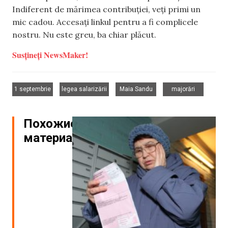
Indiferent de mărimea contribuției, veți primi un
mic cadou. Accesați linkul pentru a fi complicele
nostru. Nu este greu, ba chiar plăcut.
Susțineți NewsMaker!
,
,
,
1 septembrie
legea salarizării
Maia Sandu
majorări
Похожие
материалы