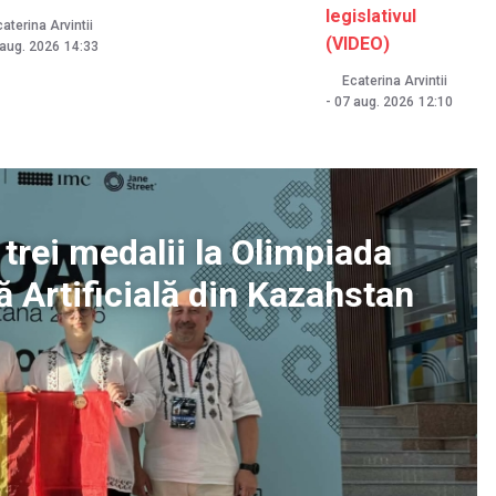
legislativul
aterina Arvintii
(VIDEO)
 aug. 2026
14:33
Ecaterina Arvintii
-
07 aug. 2026
12:10
 trei medalii la Olimpiada
ă Artificială din Kazahstan