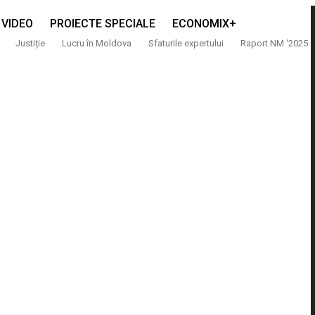
VIDEO
PROIECTE SPECIALE
ECONOMIX+
Justiție
Lucru în Moldova
Sfaturile expertului
Raport NM ‘2025