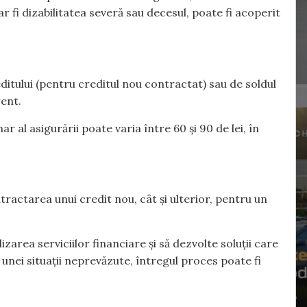
r fi dizabilitatea severă sau decesul, poate fi acoperit
editului (pentru creditul nou contractat) sau de soldul
rent.
r al asigurării poate varia între 60 și 90 de lei, în
ntractarea unui credit nou, cât și ulterior, pentru un
zarea serviciilor financiare și să dezvolte soluții care
unei situații neprevăzute, întregul proces poate fi