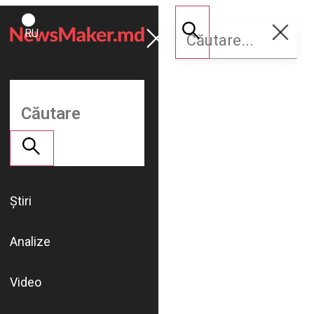
ROMÂNĂ
Susține
RU
NM
Știri
Analize
Video