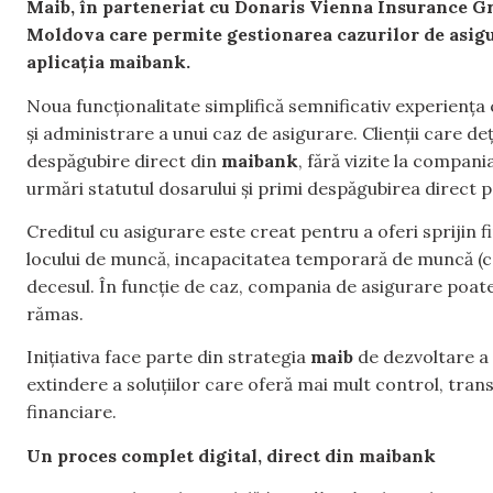
Maib, în parteneriat cu Donaris Vienna Insurance Gr
Moldova care permite gestionarea cazurilor de asigu
aplicația maibank.
Noua funcționalitate simplifică semnificativ experiența c
și administrare a unui caz de asigurare. Clienții care d
despăgubire direct din
maibank
, fără vizite la compa
urmări statutul dosarului și primi despăgubirea direct p
Creditul cu asigurare este creat pentru a oferi sprijin f
locului de muncă, incapacitatea temporară de muncă (cer
decesul. În funcție de caz, compania de asigurare poate 
rămas.
Inițiativa face parte din strategia
maib
de dezvoltare a s
extindere a soluțiilor care oferă mai mult control, tran
financiare.
Un proces complet digital, direct din maibank