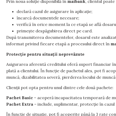
Prin noua soluție disponibilă în
maibank
, clientul poate
declară cazul de asigurare în aplicație;
încarcă documentele necesare;
verifică în orice moment la ce etapă se află dosaru
primește despăgubirea direct pe card.
După transmiterea documentelor, dosarul este analizat î
informat privind fiecare etapă a procesului direct în
ma
Protecție pentru situații neprevăzute
Asigurarea aferentă creditului oferă suport financiar în
plată a clientului. În funcție de pachetul ales, pot fi a
muncă, dizabilitatea severă, pierderea locului de muncă
Clienții pot opta pentru unul dintre cele două pachete:
Pachet Basic
– acoperă incapacitatea temporară de mun
Pachet Extra
– include, suplimentar, protecție în cazul 
În funcție de situație, pot fi acoperite până la 3 rate c