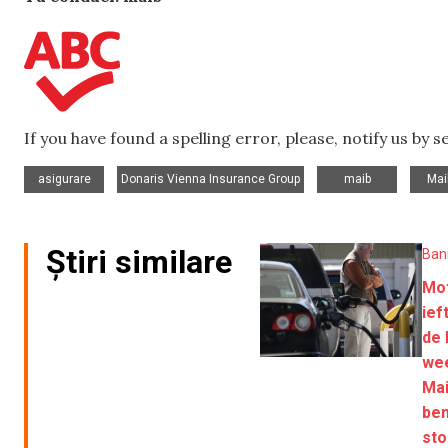
If you have found a spelling error, please, notify us by 
,
,
,
asigurare
Donaris Vienna Insurance Group
maib
Mai
Știri similare
Ban
Mot
ief
de 
we
Mai
ben
sto