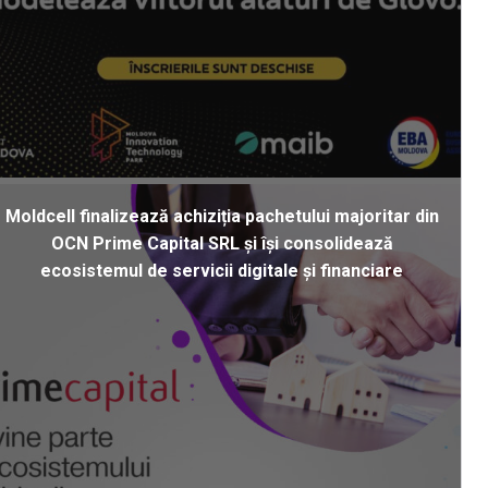
Moldcell finalizează achiziția pachetului majoritar din
OCN Prime Capital SRL și își consolidează
ecosistemul de servicii digitale și financiare