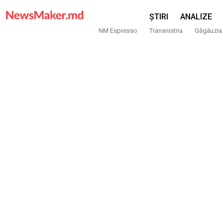
ȘTIRI
ANALIZE
NM Espresso
Transnistria
Găgăuzia