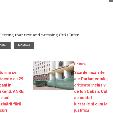
selecting that text and pressing
Ctrl+Enter
.
,
bank
Moldova
i
Politică
orina se
Scările încălzite
tinește cu 29
ale Parlamentului,
bani în
criticate inclusiv
ekend. ANRE:
de Ion Ceban. Cât
 sunt
au costat
zinării fără
lucrările și cum le
curi
justifică