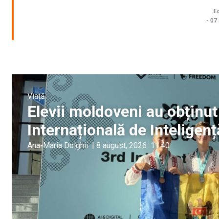
Ec
-
07
Viață
Elevii moldoveni au obținut
Internațională de Inteligenț
Ana-Maria Dolghii
|
8 august, 2026
11:40