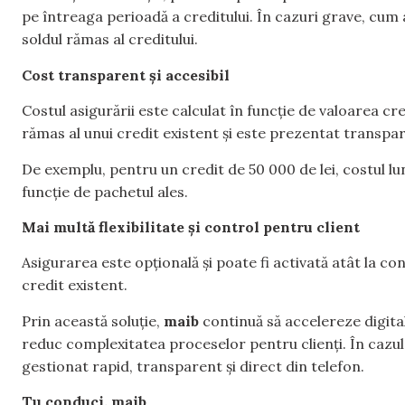
pe întreaga perioadă a creditului. În cazuri grave, cum a
soldul rămas al creditului.
Cost transparent și accesibil
Costul asigurării este calculat în funcție de valoarea cr
rămas al unui credit existent și este prezentat transpa
De exemplu, pentru un credit de 50 000 de lei, costul luna
funcție de pachetul ales.
Mai multă flexibilitate și control pentru client
Asigurarea este opțională și poate fi activată atât la co
credit existent.
Prin această soluție,
maib
continuă să accelereze digitali
reduc complexitatea proceselor pentru clienți. În cazul 
gestionat rapid, transparent și direct din telefon.
Tu conduci. maib