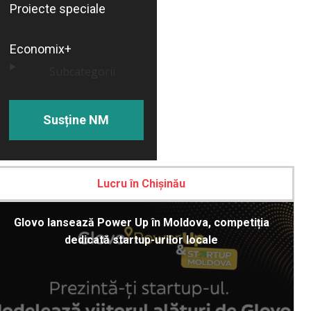
Proiecte speciale
Economix+
Subcategorii
Susține NM
Lucru în Chișinău
Glovo lansează Power Up în Moldova, competiția
dedicată startup-urilor locale