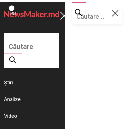
ROMÂNĂ
Susține
RU
NM
Știri
Analize
Video