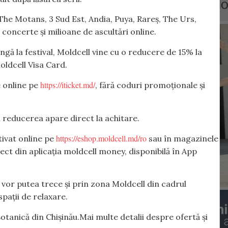
The Motans, 3 Sud Est, Andia, Puya, Rareș, The Urs,
a concerte și milioane de ascultări online.
ngă la festival, Moldcell vine cu o reducere de 15% la
oldcell Visa Card.
https://iticket.md/
 online pe
, fără coduri promoționale și
 și reducerea apare direct la achitare.
https://eshop.moldcell.md/ro
tivat online pe
sau în magazinele
rect din aplicația moldcell money, disponibilă în App
i vor putea trece și prin zona Moldcell din cadrul
pații de relaxare.
anică din Chișinău.Mai multe detalii despre ofertă și