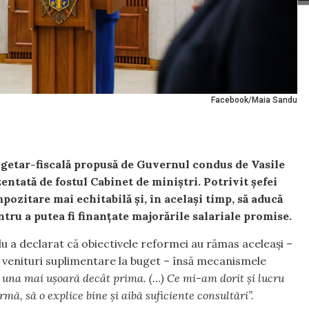
Facebook/Maia Sandu
getar-fiscală propusă de Guvernul condus de Vasile
entată de fostul Cabinet de miniștri. Potrivit șefei
impozitare mai echitabilă și, în același timp, să aducă
tru a putea fi finanțate majorările salariale promise.
a declarat că obiectivele reformei au rămas aceleași –
r venituri suplimentare la buget – însă mecanismele
 una mai ușoară decât prima. (…) Ce mi-am dorit și lucru
ă, să o explice bine și aibă suficiente consultări”.