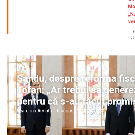
Mo
„N
ven
E
-
06
Politică
Sandu, despre reforma fis
Tofan: „Ar trebui să gener
pentru că s-au făcut promi
Ecaterina Arvintii
|
6 august, 2026
22:03