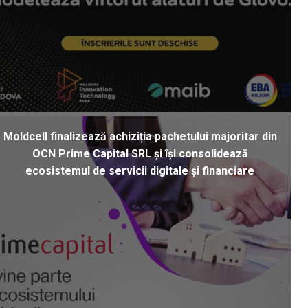
Moldcell finalizează achiziția pachetului majoritar din
OCN Prime Capital SRL și își consolidează
ecosistemul de servicii digitale și financiare