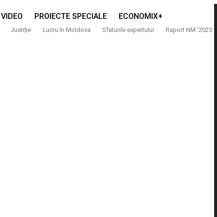
VIDEO
PROIECTE SPECIALE
ECONOMIX+
Justiție
Lucru în Moldova
Sfaturile expertului
Raport NM ‘2025