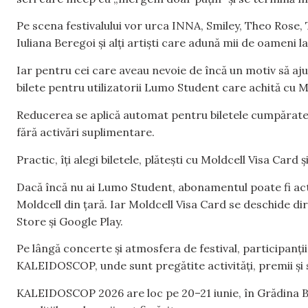
Pe scena festivalului vor urca INNA, Smiley, Theo Rose, 
Iuliana Beregoi și alți artiști care adună mii de oameni l
Iar pentru cei care aveau nevoie de încă un motiv să aju
bilete pentru utilizatorii Lumo Student care achită cu M
Reducerea se aplică automat pentru biletele cumpărate
fără activări suplimentare.
Practic, îți alegi biletele, plătești cu Moldcell Visa Card
Dacă încă nu ai Lumo Student, abonamentul poate fi ac
Moldcell din țară. Iar Moldcell Visa Card se deschide di
Store și Google Play.
Pe lângă concerte și atmosfera de festival, participanți
KALEIDOSCOP, unde sunt pregătite activități, premii și s
KALEIDOSCOP 2026 are loc pe 20–21 iunie, în Grădina Bot