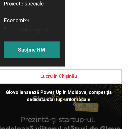
Proiecte speciale
Economix+
Subcategorii
Susține NM
Lucru în Chișinău
Glovo lansează Power Up în Moldova, competiția
dedicată startup-urilor locale