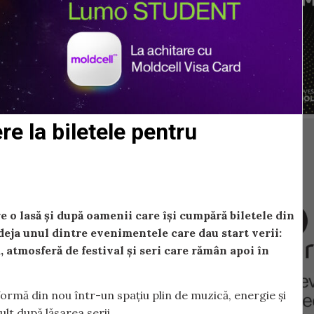
e la biletele pentru
 o lasă și după oamenii care își cumpără biletele din
eja unul dintre evenimentele care dau start verii:
, atmosferă de festival și seri care rămân apoi în
formă din nou într-un spațiu plin de muzică, energie și
lt după lăsarea serii.