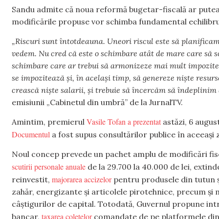
Sandu admite că noua reformă bugetar-fiscală ar putea 
modificările propuse vor schimba fundamental echilibru
„Riscuri sunt întotdeauna. Uneori riscul este să planificam 
vedem. Nu cred că este o schimbare atât de mare care să sc
schimbare care ar trebui să armonizeze mai mult impozitel
se impozitează și, în același timp, să genereze niște resur
crească niște salarii, și trebuie să încercăm să îndeplinim
emisiunii „Cabinetul din umbră” de la JurnalTV.
Vasile Tofan a prezentat
Amintim, premierul
astăzi, 6 august
Documentul
a fost supus consultărilor publice în aceeași z
Noul concep prevede un pachet amplu de modificări fis
scutirii personale anuale
de la 29.700 la 40.000 de lei, extind
majorarea accizelor
reinvestit,
pentru produsele din tutun ș
zahăr, energizante și articolele pirotehnice, precum și 
câștigurilor de capital. Totodată, Guvernul propune int
taxarea coletelor
bancar,
comandate de pe platformele din a