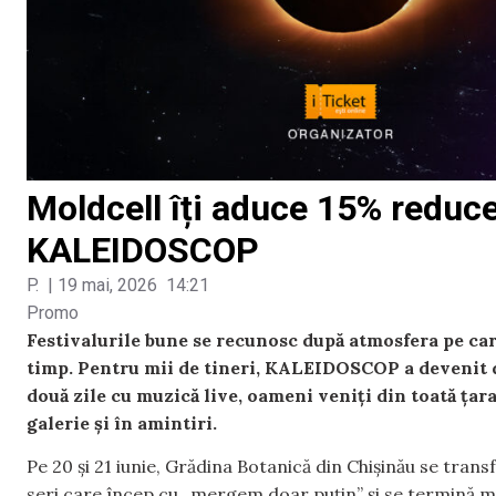
Moldcell îți aduce 15% reducer
KALEIDOSCOP
P.
|
19 mai, 2026
14:21
Promo
Festivalurile bune se recunosc după atmosfera pe care
timp. Pentru mii de tineri, KALEIDOSCOP a devenit d
două zile cu muzică live, oameni veniți din toată țara
galerie și în amintiri.
Pe 20 și 21 iunie, Grădina Botanică din Chișinău se trans
seri care încep cu „mergem doar puțin” și se termină mu