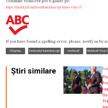
condițiile reducerii pot fi găsite pe:
https://moldcell.md/rom/kaleidoscop-lumo-visa-15
If you have found a spelling error, please, notify us by 
,
,
,
Chișinău
Festivalul Kaleidoscop!
moldcell
Moldcell Visa 
Știri similare
Pol
Pol
Fro
re
Ose
Tra
tr