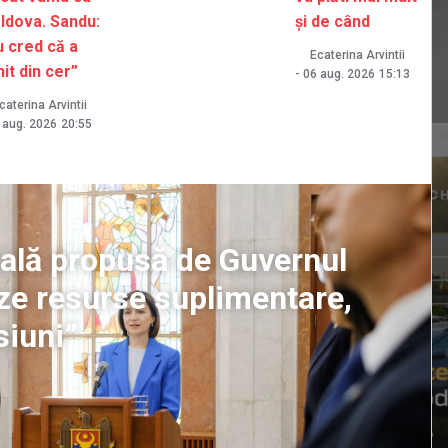
ldova. Sandu:
și de când
u cred că a
Ecaterina Arvintii
it din cer”
-
06 aug. 2026
15:13
caterina Arvintii
 aug. 2026
20:55
cală propusă de Guvernul
eze resurse suplimentare,
siuni”