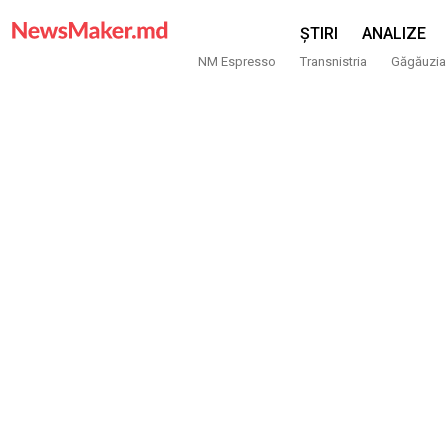
ȘTIRI
ANALIZE
NM Espresso
Transnistria
Găgăuzia