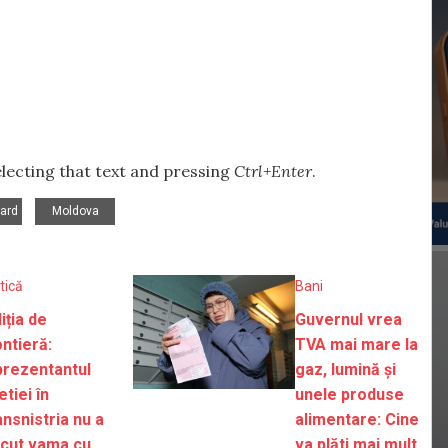
selecting that text and pressing
Ctrl+Enter
.
,
Card
Moldova
itică
Bani
iția de
Guvernul vrea
ntieră:
TVA mai mare la
prezentantul
gaz, lumină și
tiei în
unele produse
nsnistria nu a
alimentare: Cine
ecut vama cu
va plăti mai mult