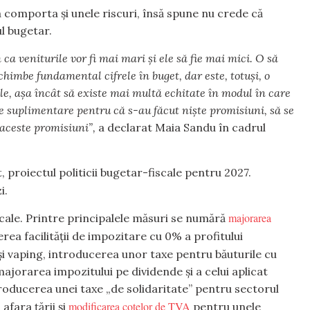
comporta și unele riscuri, însă spune nu crede că
l bugetar.
ca veniturile vor fi mai mari și ele să fie mai mici. O să
himbe fundamental cifrele în buget, dar este, totuși, o
e, așa încât să existe mai multă echitate în modul în care
se suplimentare pentru că s-au făcut niște promisiuni, să se
 aceste promisiuni”,
a declarat Maia Sandu în cadrul
, proiectul politicii bugetar-fiscale pentru 2027.
i.
majorarea
cale. Printre principalele măsuri se numără
erea facilității de impozitare cu 0% a profitului
i vaping, introducerea unor taxe pentru băuturile cu
majorarea impozitului pe dividende și a celui aplicat
roducerea unei taxe „de solidaritate” pentru sectorul
modificarea cotelor de TVA
fara țării și
pentru unele