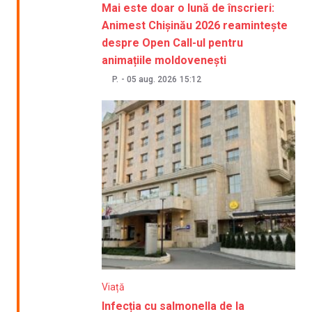
Mai este doar o lună de înscrieri:
Animest Chișinău 2026 reamintește
despre Open Call-ul pentru
animațiile moldovenești
P.
-
05 aug. 2026
15:12
Viață
Infecția cu salmonella de la