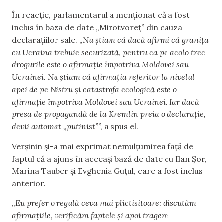
În reacție, parlamentarul a menționat că a fost
inclus în baza de date „Mirotvoreț” din cauza
declarațiilor sale. „
Nu știam că dacă afirmi că granița
cu Ucraina trebuie securizată, pentru ca pe acolo trec
drogurile este o afirmație împotriva Moldovei sau
Ucrainei. Nu știam că afirmația referitor la nivelul
apei de pe Nistru și catastrofa ecologică este o
afirmație împotriva Moldovei sau Ucrainei. Iar dacă
presa de propagandă de la Kremlin preia o declarație,
devii automat „putinist”
”, a spus el.
Verșinin și-a mai exprimat nemulțumirea față de
faptul că a ajuns în aceeași bază de date cu Ilan Șor,
Marina Tauber și Evghenia Guțul, care a fost inclus
anterior.
„
Eu prefer o regulă ceva mai plictisitoare: discutăm
afirmațiile, verificăm faptele și apoi tragem