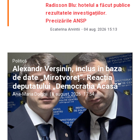
Radisson Blu: hotelul a făcut publice
rezultatele investigațiilor.
Precizările ANSP
Ecaterina Arvintii
-
04 aug. 2026
15:13
Politică
Alexandr Verșinin, inclus în baza
de date „Mirotvoreț”. Reacția
deputatului „Democrația Acasă”
Ana-Maria Dolghii
|
8 august, 2026
17:54