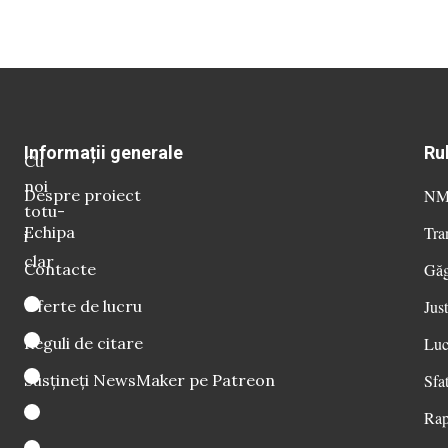
Informații generale
Ru
Cu
noi
Despre proiect
NM 
totu-
Echipa
Tra
i
clar
Contacte
Găg
Oferte de lucru
Just
Reguli de citare
Luc
Susțineți NewsMaker pe Patreon
Sfat
Rap