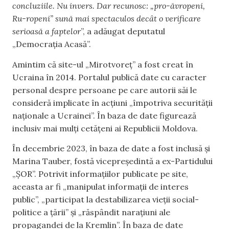
concluziile. Nu invers. Dar recunosc: „pro-ăvropeni,
Ru-ropeni” sună mai spectaculos decât o verificare
serioasă a faptelor
”, a adăugat deputatul
„Democrația Acasă”.
Amintim că site-ul „Mirotvoreț” a fost creat în
Ucraina în 2014. Portalul publică date cu caracter
personal despre persoane pe care autorii săi le
consideră implicate în acțiuni „împotriva securității
naționale a Ucrainei”. În baza de date figurează
inclusiv mai mulți cetățeni ai Republicii Moldova.
În decembrie 2023, în baza de date a fost inclusă și
Marina Tauber, fostă vicepreședintă a ex-Partidului
„ȘOR”. Potrivit informațiilor publicate pe site,
aceasta ar fi „manipulat informații de interes
public”, „participat la destabilizarea vieții social-
politice a țării” și „răspândit narațiuni ale
propagandei de la Kremlin”. În baza de date