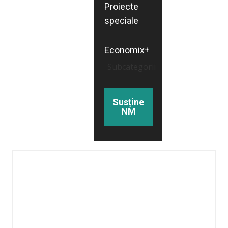
Proiecte
speciale
Economix+
Subcategorii
Susține
NM