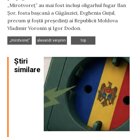
„Mirotvoreț” au mai fost incluși oligarhul fugar Ilan
Șor, fosta bașcană a Găgăuziei, Evghenia Guțul,
precum și foștii președinți ai Republicii Moldova
Vladimir Voronin și Igor Dodon.
,
,
„mirotvoreț”
alexandr verșinin
top
Știri
similare