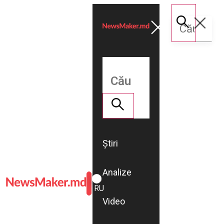
Știri
Analize
ROMÂNĂ
RU
Video