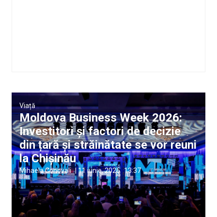
Viață
Moldova Business Week 2026:
Investitori și factori de decizie
din țară și străinătate se vor reuni
la Chișinău
Mihaela Conovali
|
11 iunie, 2026
13:37