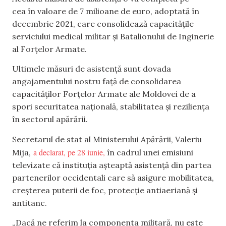
cea în valoare de 7 milioane de euro, adoptată în
decembrie 2021, care consolidează capacitățile
serviciului medical militar și Batalionului de Inginerie
al Forțelor Armate.
Ultimele măsuri de asistență sunt dovada
angajamentului nostru față de consolidarea
capacităților Forțelor Armate ale Moldovei de a
spori securitatea națională, stabilitatea și reziliența
în sectorul apărării.
Secretarul de stat al Ministerului Apărării, Valeriu
a declarat, pe 28 iunie,
Mija,
în cadrul unei emisiuni
televizate că instituția așteaptă asistență din partea
partenerilor occidentali care să asigure mobilitatea,
creșterea puterii de foc, protecție antiaeriană și
antitanc.
„Dacă ne referim la componenta militară, nu este