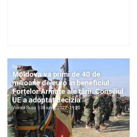
Bani
Moldova va primi de 40 de
milioane de euro în beneficiul
Forțelor Armate ale țării. Consiliul
UE a adoptat decizia
Viorica Rusu
|
30 iunie, 2022
19:20