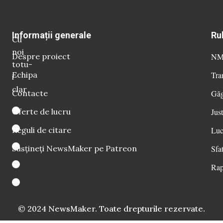
Informații generale
Ru
Cu
noi
Despre proiect
NM 
totu-
Echipa
Tra
i
clar
Contacte
Găg
Oferte de lucru
Just
Reguli de citare
Luc
Susțineți NewsMaker pe Patreon
Sfat
Rap
© 2024 NewsMaker. Toate drepturile rezervate.