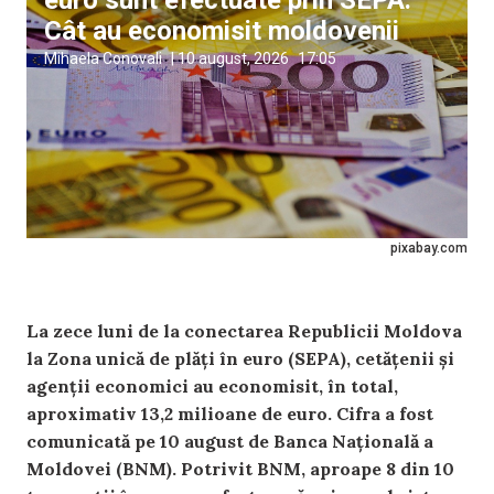
Cât au economisit moldovenii
Mihaela Conovali
|
10 august, 2026
17:05
pixabay.com
La zece luni de la conectarea Republicii Moldova
la Zona unică de plăți în euro (SEPA), cetățenii și
agenții economici au economisit, în total,
aproximativ 13,2 milioane de euro. Cifra a fost
comunicată pe 10 august de Banca Națională a
Moldovei (BNM). Potrivit BNM, aproape 8 din 10