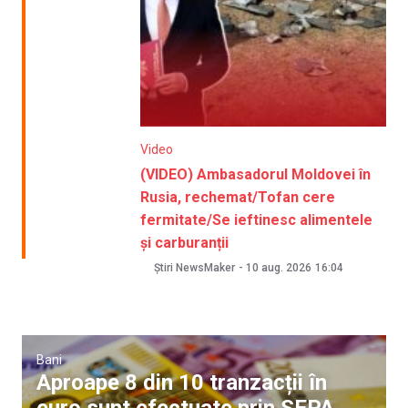
Video
(VIDEO) Ambasadorul Moldovei în
Rusia, rechemat/Tofan cere
fermitate/Se ieftinesc alimentele
și carburanții
Știri NewsMaker
-
10 aug. 2026
16:04
Bani
Aproape 8 din 10 tranzacții în
euro sunt efectuate prin SEPA.