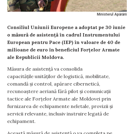
Ministerul Apărării
Consiliul Uniunii Europene a adoptat pe 30 iunie
o măsură de asistență în cadrul Instrumentului
European pentru Pace (IEP) în valoare de 40 de
milioane de euro în beneficiul Forțelor Armate
ale Republicii Moldova.
Măsura de asistență va consolida
capacitățile unităților de logistică, mobilitate,
comandă și control, apărare cibernetică,
recunoaștere aeriană fără pilot și comunicații
tactice ale Forțelor Armate ale Moldovei prin
furnizarea de echipamente neletale, provizii și
servicii relevante, inclusiv instruire legată de
echipament.
Această măsură de asistență o va completa pe