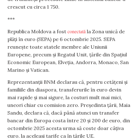
crescut cu circa 1 750.
***
conectată
Republica Moldova a fost
la Zona unică de
plăți în euro (SEPA) pe 6 octombrie 2025. SEPA
reunește toate statele membre ale Uniunii
Europene, precum și Regatul Unit, țările din Spațiul
Economic European, Elveția, Andorra, Monaco, San
Marino și Vatican.
Reprezentanții BNM declarau că, pentru cetățeni și
familiile din diaspora, transferurile în euro devin
mai rapide și mai sigure, la costuri mult mai mici,
uneori chiar cu comision zero. Președinta țării, Maia
Sandu, declara că, dacă până atunci un transfer
bancar din Europa costa între 20 și 200 de euro, din
octombrie 2025 acesta urma să coste doar câțiva
euro, la aceleași tarife ca în țările UE.