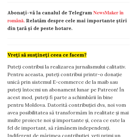
NewsMaker în
Abonați-vă la canalul de Telegram
română.
Relatăm despre cele mai importante știri
din țară și de peste hotare.
Vreți să susțineți ceea ce facem?
Puteți contribui la realizarea jurnalismului calitativ.
Pentru aceasta, puteți contribui printr-o donație
unică prin sistemul E-commerce de la maib sau
puteți întocmi un abonament lunar pe Patreon! În
acest mod, puteți fi parte a schimbării în bine
pentru Moldova. Datorită contribuției dvs, noi vom
avea posibilitatea să transformăm în realitate și mai
multe proiecte noi și importante și, ceea ce este la
fel de important, să rămânem independenți.
Indiferent de mărimea contribuției, veți primi un