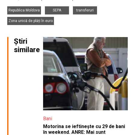
,
,
,
Republica Moldova
SEPA
transferuri
Zona unică de plăți în euro
Știri
similare
Bani
Motorina se ieftinește cu 29 de bani
în weekend. ANRE: Mai sunt