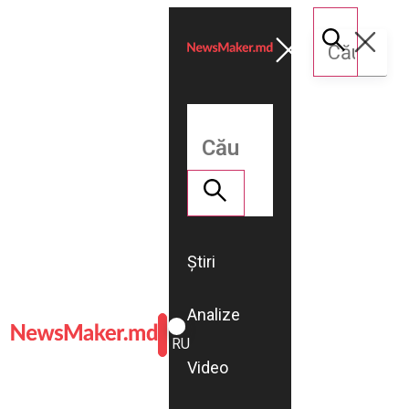
Știri
Analize
ROMÂNĂ
RU
Video