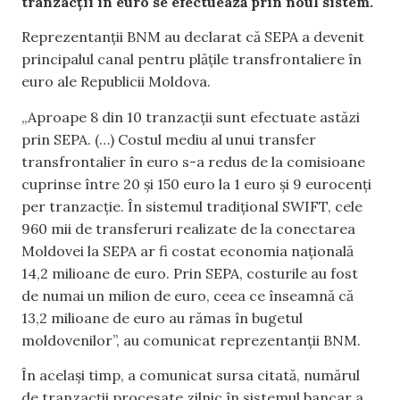
tranzacții în euro se efectuează prin noul sistem.
Reprezentanții BNM au declarat că SEPA a devenit
principalul canal pentru plățile transfrontaliere în
euro ale Republicii Moldova.
„Aproape 8 din 10 tranzacții sunt efectuate astăzi
prin SEPA. (…) Costul mediu al unui transfer
transfrontalier în euro s-a redus de la comisioane
cuprinse între 20 și 150 euro la 1 euro și 9 eurocenți
per tranzacție. În sistemul tradițional SWIFT, cele
960 mii de transferuri realizate de la conectarea
Moldovei la SEPA ar fi costat economia națională
14,2 milioane de euro. Prin SEPA, costurile au fost
de numai un milion de euro, ceea ce înseamnă că
13,2 milioane de euro au rămas în bugetul
moldovenilor”, au comunicat reprezentanții BNM.
În același timp, a comunicat sursa citată, numărul
de tranzacții procesate zilnic în sistemul bancar a