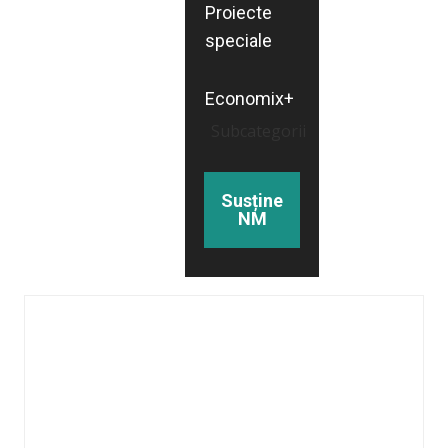
Proiecte
speciale
Economix+
Subcategorii
Susține
NM