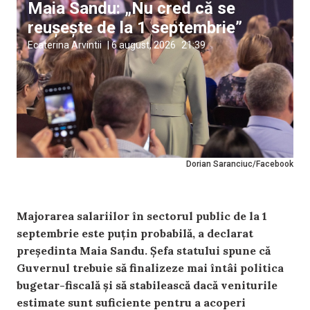
Maia Sandu: „Nu cred că se
reușește de la 1 septembrie”
Ecaterina Arvintii
|
6 august, 2026
21:39
Dorian Saranciuc/Facebook
Majorarea salariilor în sectorul public de la 1
septembrie este puțin probabilă, a declarat
președinta Maia Sandu. Șefa statului spune că
Guvernul trebuie să finalizeze mai întâi politica
bugetar-fiscală și să stabilească dacă veniturile
estimate sunt suficiente pentru a acoperi