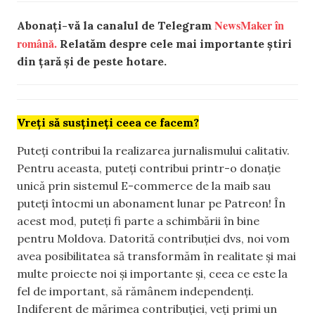
NewsMaker în
Abonați-vă la canalul de Telegram
română.
Relatăm despre cele mai importante știri
din țară și de peste hotare.
Vreți să susțineți ceea ce facem?
Puteți contribui la realizarea jurnalismului calitativ.
Pentru aceasta, puteți contribui printr-o donație
unică prin sistemul E-commerce de la maib sau
puteți întocmi un abonament lunar pe Patreon! În
acest mod, puteți fi parte a schimbării în bine
pentru Moldova. Datorită contribuției dvs, noi vom
avea posibilitatea să transformăm în realitate și mai
multe proiecte noi și importante și, ceea ce este la
fel de important, să rămânem independenți.
Indiferent de mărimea contribuției, veți primi un