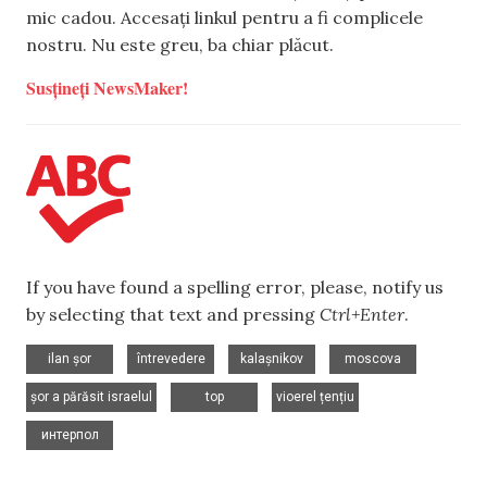
mic cadou. Accesați linkul pentru a fi complicele
nostru. Nu este greu, ba chiar plăcut.
Susțineți NewsMaker!
If you have found a spelling error, please, notify us
by selecting that text and pressing
Ctrl+Enter
.
,
,
,
,
ilan șor
întrevedere
kalașnikov
moscova
,
,
,
șor a părăsit israelul
top
vioerel țențiu
интерпол