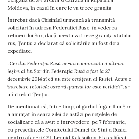
Moldova, în cazul în care le va trece granița.
Întrebat dacă Chișinăul urmează să transmită
solicitări în adresa Federației Ruse, în vederea
reținerii lui Șor, dacă acesta va trece granița statului
rus, Țențiu a declarat că solicitările au fost deja
expediate.
„Cei din Federația Rusă ne-au comunicat că ultima
ieșire al lui Șor din Federația Rusă a fost la 27
decembrie 2014 și că nu este cetățean al Rusiei. Acum o
întrebare retorică: oare răspunsul lor este veridic?”
, s-
a întrebat Țențiu.
De menționat că, între timp, oligarhul fugar Ilan Șor
a anunțat în seara zilei de astăzi pe rețelele de
socializare că a avut o întrevedere, pe 7 februarie,
cu președintele Comitetului Dumei de Stat a Rusiei
pentru afaceri CSI, Leonid Kalașnikov. El a calificat