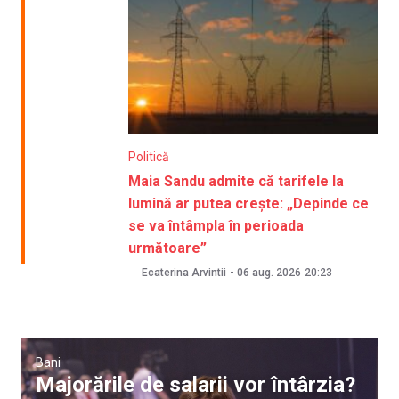
Politică
Maia Sandu admite că tarifele la
lumină ar putea crește: „Depinde ce
se va întâmpla în perioada
următoare”
Ecaterina Arvintii
-
06 aug. 2026
20:23
Bani
Majorările de salarii vor întârzia?