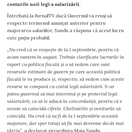
costurile noii legi a salarizării.
Întrebată la JurnalTV dacă Guvernul va reuși să
respecte termenul anunțat anterior pentru
majorarea salariilor, Sandu a răspuns că acest lucru
este puțin probabil.
„Nu cred că se reușește de la 1 septembrie, pentru că
acum suntem în august. Trebuie clarificate lucrurile în
raport cu politica fiscală și o să vedem care sunt
resursele estimate de guvern pe care această politică
fiscală le va produce și, respectiv, să vedem cum aceste
resurse se compară cu costul legii salarizării. S-ar
putea guvernul să mai intervină și pe proiectul legii
salarizării, ca să le aducă în concordanță, pentru că e
nevoie să coincidă cifrele. Cheltuielile și veniturile să
coincidă. Nu cred că va fi de la 1 septembrie această
majorare, dar sper totuși să fie mai devreme decât mai
târziu”,
a declarat președinta Maia Sandu.