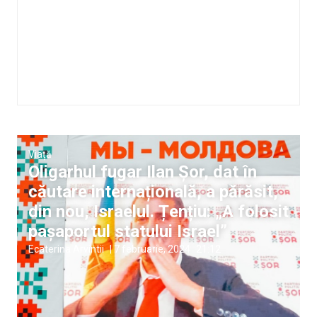
Viață
Oligarhul fugar Ilan Șor, dat în
căutare internațională, a părăsit,
din nou, Israelul. Țențiu: „A folosit
pașaportul statului Israel”
Ecaterina Arvintii
|
7 februarie, 2024
21:12