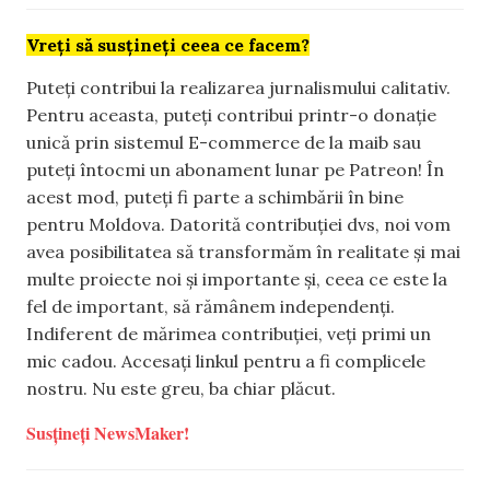
Vreți să susțineți ceea ce facem?
Puteți contribui la realizarea jurnalismului calitativ.
Pentru aceasta, puteți contribui printr-o donație
unică prin sistemul E-commerce de la maib sau
puteți întocmi un abonament lunar pe Patreon! În
acest mod, puteți fi parte a schimbării în bine
pentru Moldova. Datorită contribuției dvs, noi vom
avea posibilitatea să transformăm în realitate și mai
multe proiecte noi și importante și, ceea ce este la
fel de important, să rămânem independenți.
Indiferent de mărimea contribuției, veți primi un
mic cadou. Accesați linkul pentru a fi complicele
nostru. Nu este greu, ba chiar plăcut.
Susțineți NewsMaker!