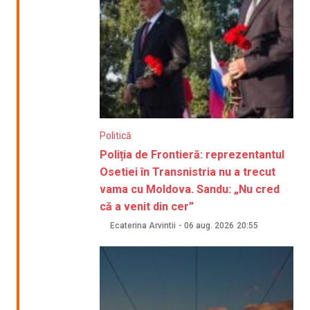
Politică
Poliția de Frontieră: reprezentantul
Osetiei în Transnistria nu a trecut
vama cu Moldova. Sandu: „Nu cred
că a venit din cer”
Ecaterina Arvintii
-
06 aug. 2026
20:55