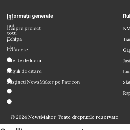
Informații generale
Ru
Cu
noi
Despre proiect
NM 
totu-
Echipa
Tra
i
clar
Contacte
Găg
Oferte de lucru
Just
Reguli de citare
Luc
Susțineți NewsMaker pe Patreon
Sfat
Rap
© 2024 NewsMaker. Toate drepturile rezervate.