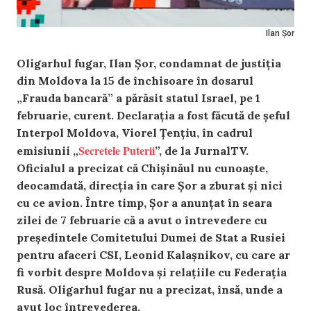
Ilan Șor
Oligarhul fugar, Ilan Șor, condamnat de justiția
din Moldova la 15 de închisoare în dosarul
„Frauda bancară” a părăsit statul Israel, pe 1
februarie, curent. Declarația a fost făcută de șeful
Interpol Moldova, Viorel Țențiu, în cadrul
Secretele Puterii
emisiunii „
”, de la JurnalTV.
Oficialul a precizat că Chișinăul nu cunoaște,
deocamdată, direcția în care Șor a zburat și nici
cu ce avion. Între timp, Șor a anunțat în seara
zilei de 7 februarie că a avut o întrevedere cu
președintele Comitetului Dumei de Stat a Rusiei
pentru afaceri CSI, Leonid Kalașnikov, cu care ar
fi vorbit despre Moldova și relațiile cu Federația
Rusă. Oligarhul fugar nu a precizat, însă, unde a
avut loc întrevederea.