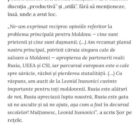
discuția „productivă” și „utilă”, fără să menționeze,
însă, unde a avut loc.
„Ne-am exprimat reciproc opiniile referitor la
problema principală pentru Moldova — cine sunt
prietenii și cine sunt dușmanii. (…) Am rezumat planul
nostru principal, potrivit căruia singura cale de
salvare a Moldovei — apropierea de partenerii reali:
Rusia, UEEA și CSI, iar parcursul european este o cale
spre sărăcie, război și pierderea statalității. (…) Ca
răspuns, am auzit de la Leonid Ivanovici cuvinte
importante pentru toți moldovenii. Rusia este alături
de noi, Rusia apreciază lupta noastră, Rusia este gata
să ne asculte și să ne ajute, așa cum a fost în decursul
secolelor! Mulțumesc, Leonid Ivanovici”
, a scris Șor pe
rețele.