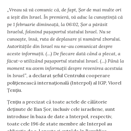
„Vreau să vă comunic că, de fapt, Șor de mai multe ori
a ieșit din Israel. În premieră, vă aduc la cunoștință că
pe 1 februarie dimineață, la 06:02, Șor a părăsit
Israelul, folosind pașaportul statului Israel. Nu se
cunoaște, însă, ruta de deplasare și numărul zborului.
Autoritățile din Israel nu ne-au comunicat despre
aceste informații. (…) De fiecare dată când a plecat, a
făcut-o utilizând pașaportul statului Israel. (…) Până la
moment nu avem informații despre revenirea acestuia
în Israel”
, a declarat șeful Centrului cooperare
polițienească internațională (Interpol) al IGP, Viorel
Țențiu.
Țențiu a precizat că toate actele de călătorie
deținute de Ilan Șor, inclusiv cele israeliene, sunt
introduse în baza de date a Interpol, respectiv,
toate cele 196 de state membre ale Interpol au
obligația de a-l aresta și extrăda în Republica