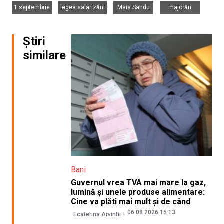
,
,
,
1 septembrie
legea salarizării
Maia Sandu
majorări
Știri
similare
Bani
Guvernul vrea TVA mai mare la gaz,
lumină și unele produse alimentare:
Cine va plăti mai mult și de când
06.08.2026 15:13
Ecaterina Arvintii