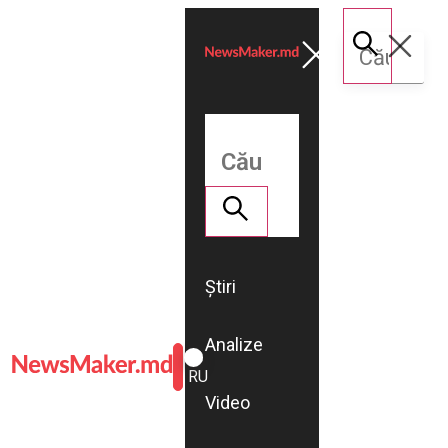
Știri
Analize
ROMÂNĂ
RU
Video