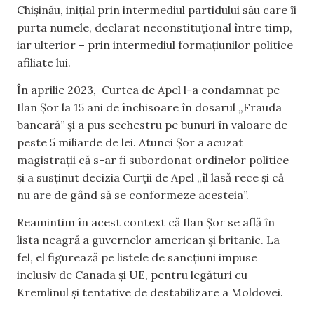
Chișinău, inițial prin intermediul partidului său care îi
purta numele, declarat neconstituțional între timp,
iar ulterior – prin intermediul formațiunilor politice
afiliate lui.
În aprilie 2023, Curtea de Apel l-a condamnat pe
Ilan Șor la 15 ani de închisoare în dosarul „Frauda
bancară” și a pus sechestru pe bunuri în valoare de
peste 5 miliarde de lei. Atunci Șor a acuzat
magistrații că s-ar fi subordonat ordinelor politice
și a susținut decizia Curții de Apel „îl lasă rece și că
nu are de gând să se conformeze acesteia”.
Reamintim în acest context că Ilan Șor se află în
lista neagră a guvernelor american și britanic. La
fel, el figurează pe listele de sancțiuni impuse
inclusiv de Canada și UE, pentru legături cu
Kremlinul și tentative de destabilizare a Moldovei.